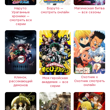
Боруто —
Магическая битва
Наруто:
смотреть онлайн
— все сезоны
Ураганные
хроники —
смотреть все
серии
Охотник х
Клинок,
Моя геройская
Охотник смотреть
рассекающий
академия — все
онлайн
демонов
серии