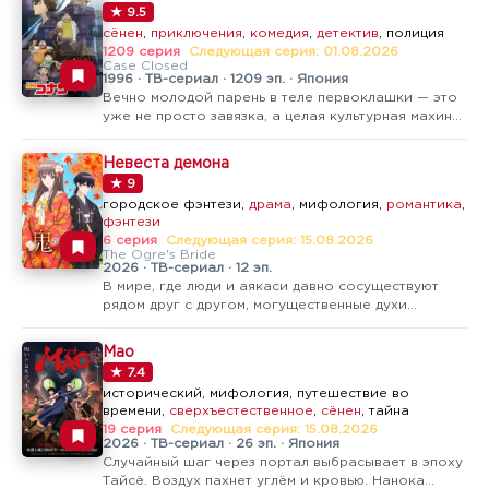
первая влюблённость, недосказанность, ревность и
★ 9.5
взросление. Истории здесь скорее…
сёнен
,
приключения
,
комедия
,
детектив
, полиция
1209 серия
Следующая серия: 01.08.2026
Case Closed
1996 · ТВ-сериал · 1209 эп. · Япония
Вечно молодой парень в теле первоклашки — это
уже не просто завязка, а целая культурная махина,
которая крутится десятилетиями. Вроде бы
обычная детективная история, где школьник по
Невеста демона
чистой случайности перешел дорогу не тем людям,
★ 9
получил дозу…
городское фэнтези,
драма
, мифология,
романтика
,
фэнтези
6 серия
Следующая серия: 15.08.2026
The Ogre's Bride
2026 · ТВ-сериал · 12 эп.
В мире, где люди и аякаси давно сосуществуют
рядом друг с другом, могущественные духи
нередко выбирают себе спутниц среди обычных
девушек: такой союз приносит аякаси
Мао
процветание, а избранная невеста получает его
★ 7.4
заботу и безраздельную любовь.Юдзу никогда не…
исторический, мифология, путешествие во
времени,
сверхъестественное
,
сёнен
, тайна
19 серия
Следующая серия: 15.08.2026
2026 · ТВ-сериал · 26 эп. · Япония
Случайный шаг через портал выбрасывает в эпоху
Тайсё. Воздух пахнет углём и кровью. Нанока