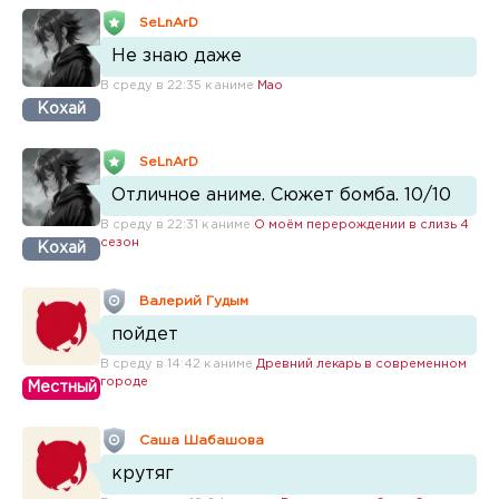
SeLnArD
Не знаю даже
В среду в 22:35 к аниме
Мао
Кохай
SeLnArD
Отличное аниме. Сюжет бомба. 10/10
В среду в 22:31 к аниме
О моём перерождении в слизь 4
сезон
Кохай
Валерий Гудым
пойдет
В среду в 14:42 к аниме
Древний лекарь в современном
городе
Местный
Саша Шабашова
крутяг