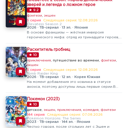
Клеватесс 2 сезон: Король демонических
картинка, это момент, когда весь привычный мир
зверей и легенда о ложном герое
летит к чертям, а группа обычных…
★ 9.2
фэнтези
,
экшен
5 серия
Следующая серия: 12.08.2026
Clevatess Season 2
2026 · ТВ-сериал · 13 эп. · Япония
В основе франшизы — жёсткая инверсия
героического мифа: отряд из тринадцати героев,
посланных сразить Короля демонических зверей
Клеватесса, был безжалостно им уничтожен. В
Расхититель гробниц
живых, да и то в облике нежити, остаётся лишь
★ 10
Алисия — некогда мечтавшая стать…
приключения
, путешествие во времени,
фэнтези
,
экшен
5 серия
Следующая серия: 12.08.2026
Tomb Raider King
2026 · ТВ-сериал · 12 эп. · Корея Южная
На момент добавления это новинка в статусе
анонса, поэтому доступны лишь первые серии.В
основе сюжета — мир, где древние гробницы
хранят реликвии, дарующие их владельцам
Покемон (2023)
невероятную силу, а охота за такими артефактами
★ 10
превратилась в опасный бизнес. Главный…
детское,
экшен
,
приключения
,
комедия
,
фэнтези
144 серия
Следующая серия: 07.08.2026
Pokémon Horizons: The Series
2023 · ТВ-сериал · 144 эп. · Япония
Честно говоря, после стольких лет с Эшем и