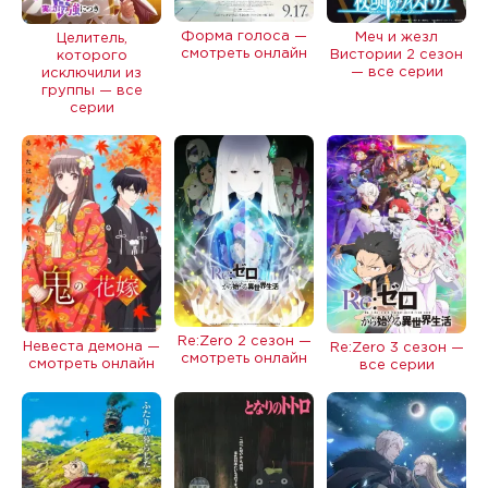
Форма голоса —
Меч и жезл
Целитель,
смотреть онлайн
Вистории 2 сезон
которого
— все серии
исключили из
группы — все
серии
Re:Zero 2 сезон —
Невеста демона —
Re:Zero 3 сезон —
смотреть онлайн
смотреть онлайн
все серии