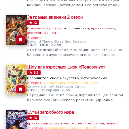
После десятилетий войны ветеран по имени Диас
наконец возвращается домой. Его встречают как
героя и в награду дарят собственные владения —
правда, на деле они оказываются бескрайней
За гранью времени 2 сезон
пустошью без жителей и каких-либо признаков
★ 10
жизни.Всю свою жизнь Диас провёл…
боевые искусства
, исторический,
приключения
,
фэнтези
,
экшен
8 серия
Beyond Time's Gaze 2nd Season
2026 · ONA · 52 эп.
Это масштабный проект-онгоинг, рассчитанный на
52 серии, в духе классического сянься: боевые
искусства, историко-мифологический антураж и
приключения с уклоном в магию и
Шоу для взрослых: Цирк «Подсолнух»
культивацию.Сезон продолжает историю, начатую
★ 8.5
в первой части, так что заходить лучше…
исполнительское искусство, исторический
6 серия
Следующая серия: 15.08.2026
Grow Up Show: Sunflower Circus
2026 · ТВ-сериал · 6 эп.
Середина 1950-х: в Японии, переживающей период
бурного экономического развития, цирковые
представления становятся невероятно
популярными. Лучшие труппы со всей страны
Цугаи загробного мира
мечтают попасть на фестиваль Circus Collection, где
★ 10
самые талантливые артисты борются за…
приключения
,
сверхъестественное
,
сёнен
,
экшен
18 серия
Следующая серия: 15.08.2026