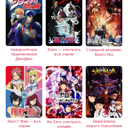
Невероятные
Блич — смотреть
Стальной алхимик:
приключения
все серии
Братство
ДжоДжо
Хвост Феи — все
Евангелион
Re:Zero смотреть
серии
нового поколения
онлайн