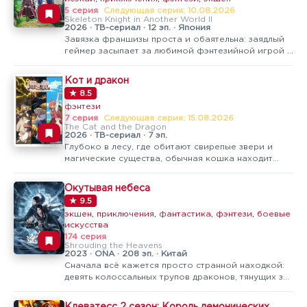
5 серия
Следующая серия: 10.08.2026
Skeleton Knight in Another World II
2026 · ТВ-сериал · 12 эп. · Япония
Завязка франшизы проста и обаятельна: заядлый
геймер засыпает за любимой фэнтезийной игрой и
просыпается уже внутри неё — в теле своего
персонажа, доблестного рыцаря Арка в сияющих
Кот и дракон
доспехах. Правда, вместе с телом ему достаётся и
★ 8.5
внешность скелета, которую…
фэнтези
7 серия
Следующая серия: 15.08.2026
The Cat and the Dragon
2026 · ТВ-сериал · 7 эп.
Глубоко в лесу, где обитают свирепые звери и
магические существа, обычная кошка находит
осиротевшего дракончика — и, недолго думая,
решает вырастить его как собственного
Окутывая небеса
ребёнка.Из этой простой, почти сказочной завязки
★ 9.5
вырастает тёплая история о заботе…
экшен
,
приключения
,
фантастика
,
фэнтези
,
боевые
искусства
174 серия
Shrouding the Heavens
2023 · ONA · 208 эп. · Китай
Сначала всё кажется просто странной находкой:
девять колоссальных трупов драконов, тянущих за
собой какой-то древний гроб прямиком из
бездонной черноты космоса. Это не просто