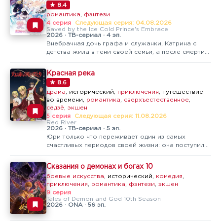
★ 8.4
романтика
,
фэнтези
4 серия
Следующая серия: 04.08.2026
Saved by the Ice Cold Prince's Embrace
2026 · ТВ-сериал · 4 эп.
Внебрачная дочь графа и служанки, Катрина с
детства жила в тени своей семьи, а после смерти
матери стала объектом постоянных насмешек и
пренебрежения со стороны мачехи и сводной
Красная река
сестры. Когда сестру по приказу короны должны
★ 8.6
отправить на север к местному…
драма
, исторический,
приключения
, путешествие
во времени,
романтика
,
сверхъестественное
,
сёдзё
,
экшен
5 серия
Следующая серия: 11.08.2026
Red River
2026 · ТВ-сериал · 5 эп.
Юри только что переживает один из самых
счастливых периодов своей жизни: она поступила
в колледж и впервые поцеловалась с другом
детства, который стал её парнем. Но вскоре
Сказания о демонах и богах 10
привычная жизнь начинает давать сбой — девушка
боевые искусства
, исторический,
комедия
,
замечает, что вода рядом с ней ведёт…
приключения
,
романтика
,
фэнтези
,
экшен
9 серия
Tales of Demon and God 10th Season
2026 · ONA · 56 эп.