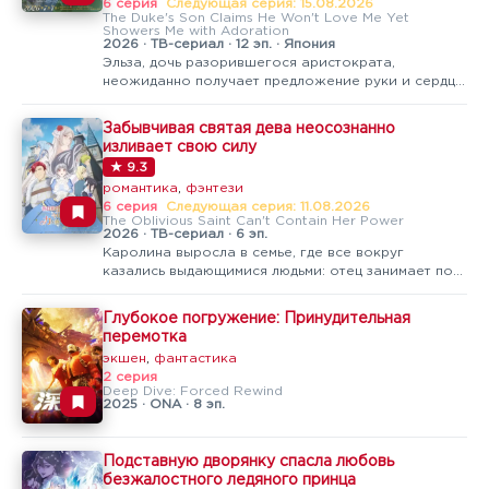
6 серия
Следующая серия: 15.08.2026
The Duke's Son Claims He Won't Love Me Yet
Showers Me with Adoration
2026 · ТВ-сериал · 12 эп. · Япония
Эльза, дочь разорившегося аристократа,
неожиданно получает предложение руки и сердца
от Юлиуса — представителя одной из самых
влиятельных дворянских семей
Забывчивая святая дева неосознанно
королевства.Девушка не может понять, почему
изливает свою силу
столь знатный человек выбрал именно её, но всё
★ 9.3
же…
романтика
,
фэнтези
6 серия
Следующая серия: 11.08.2026
The Oblivious Saint Can't Contain Her Power
2026 · ТВ-сериал · 6 эп.
Каролина выросла в семье, где все вокруг
казались выдающимися людьми: отец занимает пост
премьер-министра, а старшая сестра слывёт
талантливой волшебницей и будущей Святой. На
Глубокое погружение: Принудительная
их фоне девушка давно привыкла считать себя
перемотка
самой неприметной среди родни и не…
экшен
,
фантастика
2 серия
Deep Dive: Forced Rewind
2025 · ONA · 8 эп.
Подставную дворянку спасла любовь
безжалостного ледяного принца