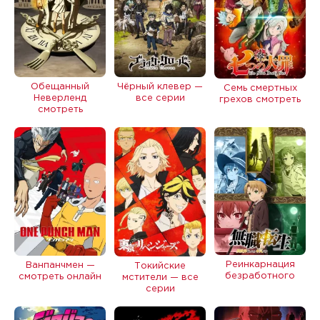
Обещанный
Чёрный клевер —
Семь смертных
Неверленд
все серии
грехов смотреть
смотреть
Реинкарнация
Ванпанчмен —
Токийские
безработного
смотреть онлайн
мстители — все
серии