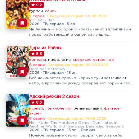
которые учат его не просто махать кулаками, а
★ 9.2
выживать там, где само небо…
гурман,
сёнен
5 серия
Следующая серия: 09.08.2026
Iron Wok Jan!
2026 · ТВ-сериал · 5 эп.
Ян Акияма — молодой и чрезвычайно талантливый
повар, работающий в одном из лучших
ресторанов. Там он регулярно сталкивается с
Кирико Гобантё, внучкой владельца заведения,
Дара из Рэйвы
которую также считают выдающимся мастером
★ 8.3
своего дела, — и их соперничество давно стало…
комедия
, мифология,
сверхъестественное
6 серия
Следующая серия: 06.08.2026
Dara-san of Reiwa
2026 · ТВ-сериал · 13 эп.
Всё начинается мрачно: чёрные тучи затягивают
небо, а проливной дождь превращает горный лес
в опасный лабиринт. Оползень сносит ограду и
засыпает табличку с надписью «Посторонним вход
Адский режим 2 сезон
воспрещён», и двое детей, брат и сестра, случайно
★ 8.6
оказываются в тёмном…
исэкай
,
приключения
, реинкарнация,
фэнтези
,
экшен
6 серия
Следующая серия: 14.08.2026
Hell Mode: The Hardcore Gamer Dominates in
Another World with Garbage Balancing Season 2
2026 · ТВ-сериал · 13 эп. · Япония
Полное название серии говорит само за себя: