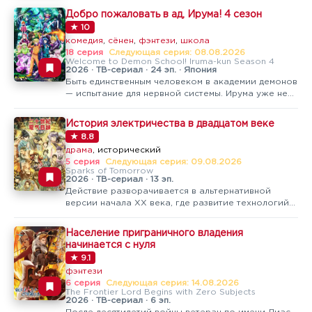
Добро пожаловать в ад, Ирума! 4 сезон
★ 10
комедия
,
сёнен
,
фэнтези
,
школа
18 серия
Следующая серия: 08.08.2026
Welcome to Demon School! Iruma-kun Season 4
2026 · ТВ-сериал · 24 эп. · Япония
Быть единственным человеком в академии демонов
— испытание для нервной системы. Ирума уже не
тот испуганный мальчик, что попал сюда случайно.
Четвертый сезон показывает эволюцию. Маска
История электричества в двадцатом веке
отличника приросла к лицу, но цена популярности
★ 8.8
растет. Харвест фестиваль…
драма
, исторический
5 серия
Следующая серия: 09.08.2026
Sparks of Tomorrow
2026 · ТВ-сериал · 13 эп.
Действие разворачивается в альтернативной
версии начала XX века, где развитие технологий
пошло по совсем иному пути: миром правят
паровые машины, а Киото утопает в густом дыму
Население приграничного владения
фабрик. На этом выразительном фоне и
начинается с нуля
сталкиваются судьбы двух молодых людей.Юноша…
★ 9.1
фэнтези
6 серия
Следующая серия: 14.08.2026
The Frontier Lord Begins with Zero Subjects
2026 · ТВ-сериал · 6 эп.