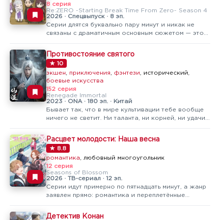
8 серия
Re:ZERO ~Starting Break Time From Zero~ Season 4
2026 · Спецвыпуск · 8 эп.
Серии длятся буквально пару минут и никак не
связаны с драматичным основным сюжетом — это
чистый юмористический спин-офф «на
отдыхе».Если оригинальный «Re:Zero» — тяжёлое
Противостояние святого
тёмное фэнтези про парня, который раз за разом
★ 10
возвращается после смерти, то «Перерыв с…
экшен
,
приключения
,
фэнтези
, исторический,
боевые искусства
152 серия
Renegade Immortal
2023 · ONA · 180 эп. · Китай
Бывает так, что в мире культивации тебе вообще
ничего не светит. Ни таланта, ни корней, ни удачи
— просто обычный парень, который хочет вырвать
хотя бы крупицу силы у судьбы. Вот об этом вся
Расцвет молодости: Наша весна
история Ван Линя. Тут нет привычной легкости,
★ 8.8
когда герою все падает…
романтика
, любовный многоугольник
12 серия
Seasons of Blossom
2026 · ТВ-сериал · 12 эп.
Серии идут примерно по пятнадцать минут, а жанр
заявлен прямо: романтика и переплетённые
любовные линии.В центре — несколько
старшеклассников и их пересекающиеся чувства:
Детектив Конан