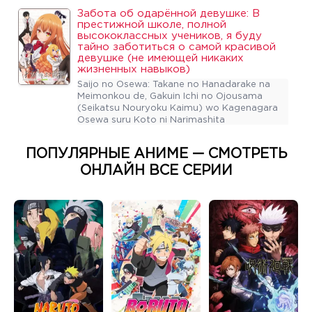
Забота об одарённой девушке: В 
престижной школе, полной 
высококлассных учеников, я буду 
тайно заботиться о самой красивой 
девушке (не имеющей никаких 
жизненных навыков)
Saijo no Osewa: Takane no Hanadarake na 
Meimonkou de, Gakuin Ichi no Ojousama 
(Seikatsu Nouryoku Kaimu) wo Kagenagara 
Osewa suru Koto ni Narimashita
Ожидается: 6 серия
ПОПУЛЯРНЫЕ АНИМЕ — СМОТРЕТЬ
ОНЛАЙН ВСЕ СЕРИИ