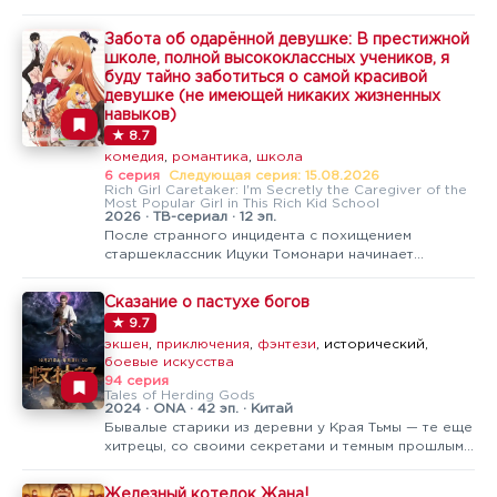
могла стать жертвой ёкая, но вмешался Мао.
Мрачный экзорцист с глазами, видевшими смерть.
Забота об одарённой девушке: В престижной
Возвращение не принесло облегчения. Тело
школе, полной высококлассных учеников, я
изменилось. Внутри проснулась чужая…
буду тайно заботиться о самой красивой
девушке (не имеющей никаких жизненных
навыков)
★ 8.7
комедия
,
романтика
,
школа
6 серия
Следующая серия: 15.08.2026
Rich Girl Caretaker: I'm Secretly the Caregiver of the
Most Popular Girl in This Rich Kid School
2026 · ТВ-сериал · 12 эп.
После странного инцидента с похищением
старшеклассник Ицуки Томонари начинает
негласно присматривать за Хинако Коноханой —
девушкой из семьи, владеющей одной из
Сказание о пастухе богов
крупнейших корпораций Японии. Для большинства
★ 9.7
людей Хинако выглядит идеальной наследницей:
экшен
,
приключения
,
фэнтези
, исторический,
умной…
боевые искусства
94 серия
Tales of Herding Gods
2024 · ONA · 42 эп. · Китай
Бывалые старики из деревни у Края Тьмы — те еще
хитрецы, со своими секретами и темным прошлым,
но именно они вытащили паренька из корзины у
реки. Цинь Му растет среди калек и мастеров,
Железный котелок Жана!