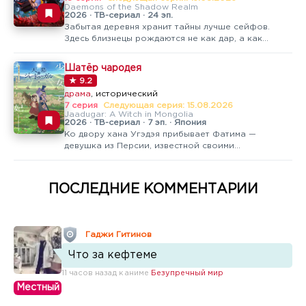
Daemons of the Shadow Realm
2026 · ТВ-сериал · 24 эп.
Забытая деревня хранит тайны лучше сейфов.
Здесь близнецы рождаются не как дар, а как
проклятие. Юру и Аса — день и ночь, разделённые
судьбой. Брат бродит по лесам, чувствуя пульс
Шатёр чародея
земли. Сестра заперта в клетке, исполняя долг,
★ 9.2
который никто не объясняет…
драма
, исторический
7 серия
Следующая серия: 15.08.2026
Jaadugar: A Witch in Mongolia
2026 · ТВ-сериал · 7 эп. · Япония
Ко двору хана Угэдэя прибывает Фатима —
девушка из Персии, известной своими
достижениями в медицине и науке. Она
рассчитывает найти применение своим знаниям и
вскоре попадает под покровительство Төрэгэнэ,
ПОСЛЕДНИЕ КОММЕНТАРИИ
шестой жены Великого хана.Төрэгэнэ занимает
при дворе…
Гаджи Гитинов
Что за кефтеме
11 часов назад к аниме
Безупречный мир
Местный