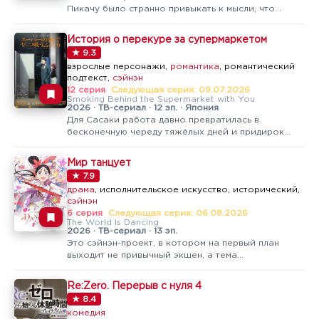
Пикачу было странно привыкать к мысли, что
история двинется куда-то в другую сторону. Но
Pokémon Horizons — это вообще про иное. Тут нет
История о перекуре за супермаркетом
того привычного роуд-муви с походами по
★ 9.3
стадионам ради значков, всё ощущается…
взрослые персонажи,
романтика
, романтический
подтекст,
сэйнэн
12 серия
Следующая серия: 09.07.2026
Smoking Behind the Supermarket with You
2026 · ТВ-сериал · 12 эп. · Япония
Для Сасаки работа давно превратилась в
бесконечную череду тяжёлых дней и придирок
начальства, и единственное, что помогает ему не
падать духом, — визиты в круглосуточный
Мир танцует
супермаркет, где работает приветливая кассирша
★ 7.9
Ямада, чья улыбка стала маленькой, но…
драма
, исполнительское искусство, исторический,
сэйнэн
6 серия
Следующая серия: 06.08.2026
The World Is Dancing
2026 · ТВ-сериал · 13 эп.
Это сэйнэн-проект, в котором на первый план
выходит не привычный экшен, а тема
исполнительского мастерства: движение, ритм и
танец как способ говорить с миром там, где слова
Re:Zero. Перерыв с нуля 4
оказываются бессильны. Уже с первых кадров
★ 8.4
авторы делают ставку на выразительную…
комедия