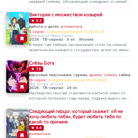
заядлый геймер, обожающий «спидран» и самый
хардкорный уровень сложности, перерождается в
параллельном мире с устаревшими, давно
Виктория с множеством козырей
заброшенными настройками — и именно эта
★ 9.3
«сломанная», забытая всеми механика делает его…
забота о детях,
романтика
5 серия
Следующая серия: 11.08.2026
Victoria of Many Faces
2026 · ТВ-сериал · 9 эп. · Япония
В мире, где тайные организации стоят за спиной
практически каждого государства, агент по имени
Хлоя заслужила репутацию настоящего виртуоза:
она мастерски меняет личности, владеет боевыми
Слёзы Бога
искусствами и справляется даже с теми заданиями,
★ 7.8
что другим не по…
взрослые персонажи, гурман,
драма
,
сэйнэн
, тайна
18 серия
Следующая серия: 14.08.2026
The Drops of God
2026 · ТВ-сериал · 24 эп.
Наследство иногда становится клеткой, ключ от
которой потеряли годы назад. Сидзуку вырос не в
детской, а в холодном винном погребе. Отец
воспитывал сына через ароматы: ноты кожи,
Следующий герцог, который скажет: «Я не
старого дерева, влажной земли после дождя. Но
хочу любить тебя», будет любить тебя по
постоянное давление породило лишь…
какой-то причине
★ 9.4
романтика