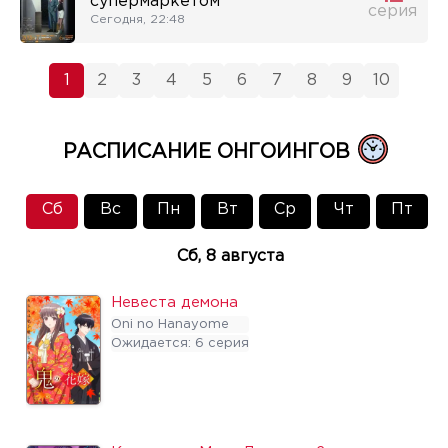
супермаркетом
серия
Сегодня, 22:48
1
2
3
4
5
6
7
8
9
10
РАСПИСАНИЕ ОНГОИНГОВ
Сб
Вс
Пн
Вт
Ср
Чт
Пт
Сб, 8 августа
Невеста демона
Oni no Hanayome
Ожидается: 6 серия