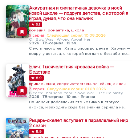
Аккуратная и симпатичная девочка в моей
новой школе — подруга детства, с которой я
играл, думая, что она мальчик
★ 9.1
комедия
,
романтика
,
школа
5 серия
Следующая серия: 10.08.2026
Oh Boy, Was I Wrong About Her
2026 · ТВ-сериал · 12 эп.
Спустя много лет Хаято вновь встречает Харуки —
подругу детства, с которой когда-то беззаботно
проводил дни в деревне, будучи твёрдо уверен, что
играет с мальчишкой-сорванцом.Время сильно
Блич: Тысячелетняя кровавая война —
изменило Харуки: озорная девчонка выросла в
Бедствие
привлекательную молодую…
★ 8.9
приключения
,
сверхъестественное
,
сёнен
,
экшен
3 серия
Следующая серия: 01.08.2026
Bleach: Thousand-Year Blood War - The Calamity
2026 · ТВ-сериал · 10 эп. · Япония
На момент добавления это новинка в статусе
анонса, и заходить сюда без знания сериала не
стоит — это кульминация многолетней
истории.Арка «Тысячелетняя кровавая война» —
Рыцарь-скелет вступает в параллельный мир
грандиозный финал саги о Ичиго Куросаки и
2 сезон
Обществе душ, на которое обрушивается армия…
★ 8.9
исэкай
,
приключения
,
фэнтези
,
экшен