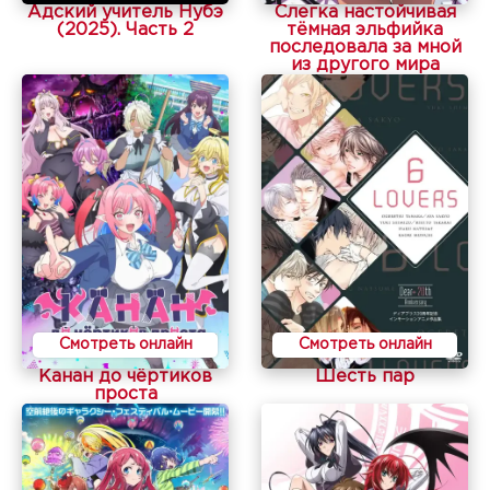
Адский учитель Нубэ
Слегка настойчивая
(2025). Часть 2
тёмная эльфийка
последовала за мной
из другого мира
Смотреть онлайн
Смотреть онлайн
Канан до чёртиков
Шесть пар
проста