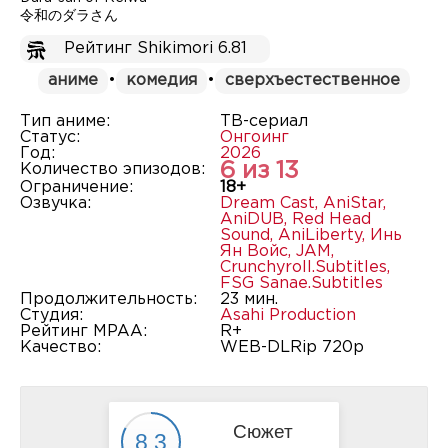
令和のダラさん
Рейтинг Shikimori 6.81
аниме
•
комедия
•
сверхъестественное
Тип аниме:
ТВ-сериал
Статус:
Онгоинг
Год:
2026
6 из 13
Количество эпизодов:
Ограничение:
18+
Озвучка:
Dream Cast
,
AniStar
,
AniDUB
,
Red Head
Sound
,
AniLiberty
,
Инь
Ян Войс
,
JAM
,
Crunchyroll.Subtitles
,
FSG Sanae.Subtitles
Продолжительность:
23 мин.
Студия:
Asahi Production
Рейтинг MPAA:
R+
Качество:
WEB-DLRip 720p
Сюжет