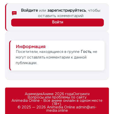
Войдите
или
зарегистрируйтесь
, чтобы
оставить комментарий
Войти
Информация
Посетители, находящиеся в группе
Гость
, не
могут оставлять комментарии к данной
публикации.
Анимедия
Аниме 2026 года
Онгоинги
Вопросы или проблемы по сайту
Animedia Online - Все аниме онлайн в одном месте
(18+).
© 2025 — 2026 Animedia Online
admin@ani-
media.online