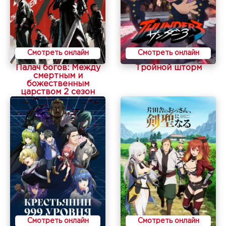
Смотреть онлайн
Смотреть онлайн
Палач богов: Между
Тройной шторм
смертным и
божественным
царством 2 сезон
Смотреть онлайн
Смотреть онлайн