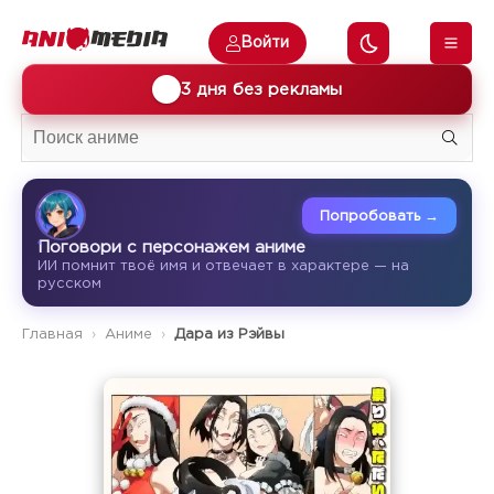
Войти
🎁
3 дня без рекламы
Попробовать →
Поговори с персонажем аниме
ИИ помнит твоё имя и отвечает в характере — на
русском
Главная
Аниме
Дара из Рэйвы