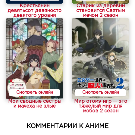
Крестьянин
Старик из деревни
девятьсот девяносто
становится Святым
девятого уровня
мечом 2 сезон
Смотреть онлайн
Смотреть онлайн
Мои сводные сёстры
Мир отомэ-игр — это
и мачеха не злые
тяжёлый мир для
мобов 2 сезон
КОММЕНТАРИИ К АНИМЕ