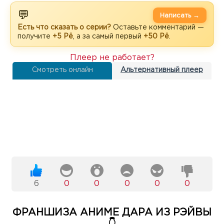
💬
Написать →
Есть что сказать о серии?
Оставьте комментарий —
получите
+5 Рё
, а за самый первый
+50 Рё
.
Плеер не работает?
Смотреть онлайн
Альтернативный плеер
6
0
0
0
0
0
ФРАНШИЗА АНИМЕ ДАРА ИЗ РЭЙВЫ