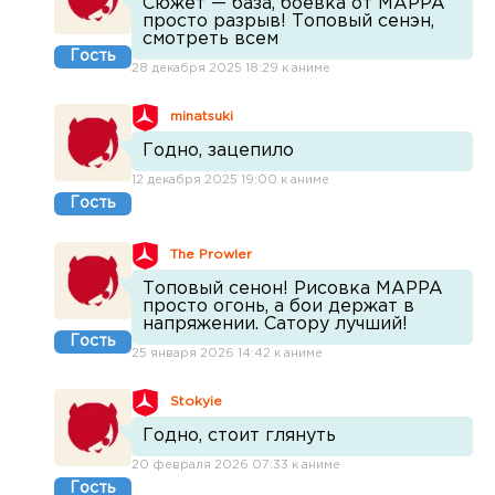
Сюжет — база, боёвка от MAPPA
просто разрыв! Топовый сенэн,
смотреть всем
Гость
28 декабря 2025 18:29 к аниме
minatsuki
Годно, зацепило
12 декабря 2025 19:00 к аниме
Гость
The Prowler
Топовый сенон! Рисовка MAPPA
просто огонь, а бои держат в
напряжении. Сатору лучший!
Гость
25 января 2026 14:42 к аниме
Stokyie
Годно, стоит глянуть
20 февраля 2026 07:33 к аниме
Гость