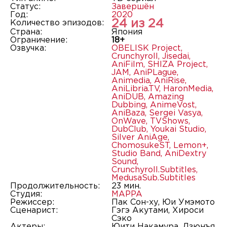
Статус:
Завершён
Год:
2020
24 из 24
Количество эпизодов:
Страна:
Япония
Ограничение:
18+
Озвучка:
OBELISK Project
,
Crunchyroll
,
Jisedai
,
AniFilm
,
SHIZA Project
,
JAM
,
AniPLague
,
Animedia
,
AniRise
,
AniLibria.TV
,
HaronMedia
,
AniDUB
,
Amazing
Dubbing
,
AnimeVost
,
AniBaza
,
Sergei Vasya
,
OnWave
,
TVShows
,
DubClub
,
Youkai Studio
,
Silver AniAge
,
ChomosukeST
,
Lemon+
,
Studio Band
,
AniDextry
Sound
,
Crunchyroll.Subtitles
,
MedusaSub.Subtitles
Продолжительность:
23 мин.
Студия:
MAPPA
Режиссер:
Пак Сон-ху, Юи Умэмото
Сценарист:
Гэгэ Акутами, Хироси
Сэко
Актеры:
Юити Накамура, Дзюнъя