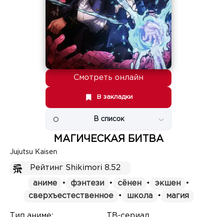
Смотреть онлайн
В закладки
В список
МАГИЧЕСКАЯ БИТВА
Jujutsu Kaisen
Рейтинг Shikimori 8.52
аниме
•
фэнтези
•
сёнен
•
экшен
•
сверхъестественное
•
школа
•
магия
Тип аниме:
ТВ-сериал