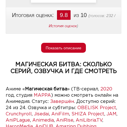
Итоговая оценка:
9.8
из 10
(голосов:
232
/
История оценок
)
Показать описание
МАГИЧЕСКАЯ БИТВА: СКОЛЬКО
СЕРИЙ, ОЗВУЧКА И ГДЕ СМОТРЕТЬ
Аниме «
Магическая битва
» (ТВ-сериал,
2020
год, студия
MAPPA
) можно смотреть онлайн на
Анимедия. Статус:
Завершён
. Доступно серий:
24 из 24. Озвучка и субтитры:
OBELISK Project
,
Crunchyroll
,
Jisedai
,
AniFilm
,
SHIZA Project
,
JAM
,
AniPLague
,
Animedia
,
AniRise
,
AniLibria.TV
,
HaronMedia
,
AniDUB
,
Amazing Dubbing
,