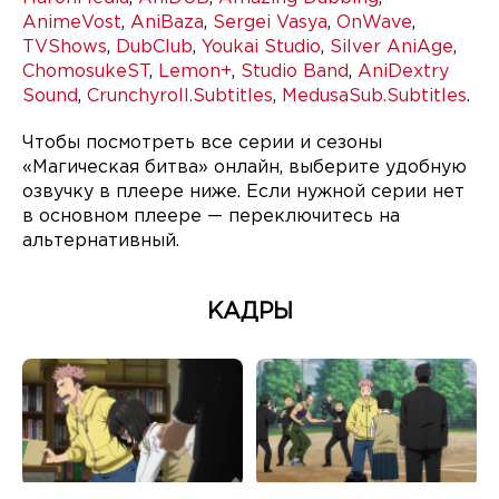
AnimeVost
,
AniBaza
,
Sergei Vasya
,
OnWave
,
TVShows
,
DubClub
,
Youkai Studio
,
Silver AniAge
,
ChomosukeST
,
Lemon+
,
Studio Band
,
AniDextry
Sound
,
Crunchyroll.Subtitles
,
MedusaSub.Subtitles
.
Чтобы посмотреть все серии и сезоны
«Магическая битва» онлайн, выберите удобную
озвучку в плеере ниже. Если нужной серии нет
в основном плеере — переключитесь на
альтернативный.
КАДРЫ