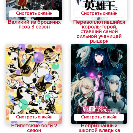
Смотреть онлайн
Смотреть онлайн
Великий из бродячих
Перевоплотившийся
псов 3 сезон
король-герой,
ставший самой
сильной ученицей
рыцаря
Смотреть онлайн
Смотреть онлайн
Египетские боги 2
Непризнанный
сезон
школой владыка