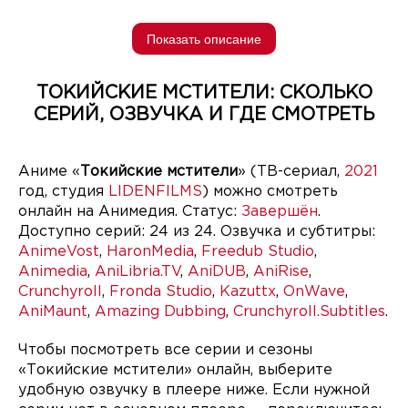
Показать описание
ТОКИЙСКИЕ МСТИТЕЛИ: СКОЛЬКО
СЕРИЙ, ОЗВУЧКА И ГДЕ СМОТРЕТЬ
Аниме «
Токийские мстители
» (ТВ-сериал,
2021
год, студия
LIDENFILMS
) можно смотреть
онлайн на Анимедия. Статус:
Завершён
.
Доступно серий: 24 из 24. Озвучка и субтитры:
AnimeVost
,
HaronMedia
,
Freedub Studio
,
Animedia
,
AniLibria.TV
,
AniDUB
,
AniRise
,
Crunchyroll
,
Fronda Studio
,
Kazuttx
,
OnWave
,
AniMaunt
,
Amazing Dubbing
,
Crunchyroll.Subtitles
.
Чтобы посмотреть все серии и сезоны
«Токийские мстители» онлайн, выберите
удобную озвучку в плеере ниже. Если нужной