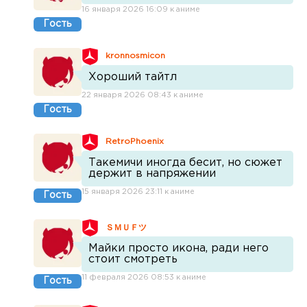
16 января 2026 16:09 к аниме
Гость
kronnosmicon
Хороший тайтл
22 января 2026 08:43 к аниме
Гость
RetroPhoenix
Такемичи иногда бесит, но сюжет
держит в напряжении
15 января 2026 23:11 к аниме
Гость
ＳＭＵＦツ
Майки просто икона, ради него
стоит смотреть
11 февраля 2026 08:53 к аниме
Гость