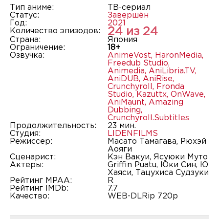
Тип аниме:
ТВ-сериал
Статус:
Завершён
Год:
2021
24 из 24
Количество эпизодов:
Страна:
Япония
Ограничение:
18+
Озвучка:
AnimeVost
,
HaronMedia
,
Freedub Studio
,
Animedia
,
AniLibria.TV
,
AniDUB
,
AniRise
,
Crunchyroll
,
Fronda
Studio
,
Kazuttx
,
OnWave
,
AniMaunt
,
Amazing
Dubbing
,
Crunchyroll.Subtitles
Продолжительность:
23 мин.
Студия:
LIDENFILMS
Режиссер:
Масато Тамагава, Рюхэй
Аояги
Сценарист:
Кэн Вакуи, Ясуюки Муто
Актеры:
Griffin Puatu, Юки Син, Ю
Хаяси, Тацухиса Судзуки
Рейтинг MPAA:
R
Рейтинг IMDb:
7.7
Качество:
WEB-DLRip 720p