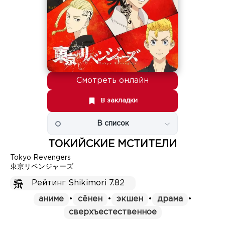
Смотреть онлайн
В закладки
В список
ТОКИЙСКИЕ МСТИТЕЛИ
Tokyo Revengers
東京リベンジャーズ
Рейтинг Shikimori 7.82
аниме
•
сёнен
•
экшен
•
драма
•
сверхъестественное