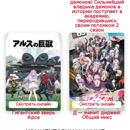
демонов! Сильнейший
владыка демонов в
истории поступает в
академию,
переродившись
своим потомком 2
сезон
Смотреть онлайн
Смотреть онлайн
Гигантский зверь
Д — значит диджей:
Арса
Общий микс