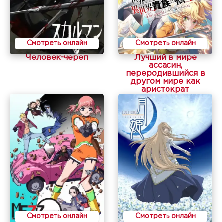
Смотреть онлайн
Смотреть онлайн
Человек-череп
Лучший в мире
ассасин,
переродившийся в
другом мире как
аристократ
Смотреть онлайн
Смотреть онлайн