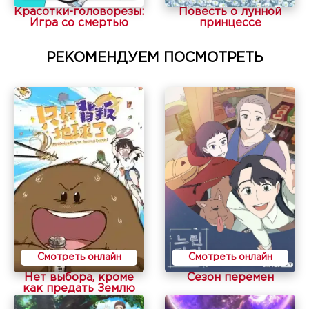
Красотки-головорезы:
Повесть о лунной
Игра со смертью
принцессе
РЕКОМЕНДУЕМ ПОСМОТРЕТЬ
Смотреть онлайн
Смотреть онлайн
Нет выбора, кроме
Сезон перемен
как предать Землю