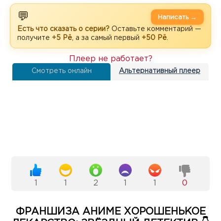
💬
Написать →
Есть что сказать о серии?
Оставьте комментарий —
получите
+5 Рё
, а за самый первый
+50 Рё
.
Плеер не работает?
Смотреть онлайн
Альтернативный плеер
1
1
2
1
1
0
ФРАНШИЗА АНИМЕ ХОРОШЕНЬКОЕ