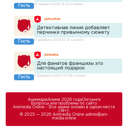
10 января 2026 13:03 к аниме
Гость
yehontan
Детективная линия добавляет
перчинки привычному сюжету
17 декабря 2025 12:41 к аниме
Гость
zenkata
Для фанатов франшизы это
настоящий подарок
7 февраля 2026 06:38 к аниме
Гость
Анимедия
Аниме 2026 года
Онгоинги
Вопросы или проблемы по сайту
Animedia Online - Все аниме онлайн в одном месте
(18+).
© 2025 — 2026 Animedia Online
admin@ani-
media.online