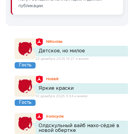
публикации.
NiKoolas
Детское, но милое
22 декабря 2025 14:27 к аниме
Гость
Hobbit
Яркие краски
10 декабря 2025 11:34 к аниме
Гость
Ironicycle
Олдскульный вайб махо-сёдзё в
новой обертке