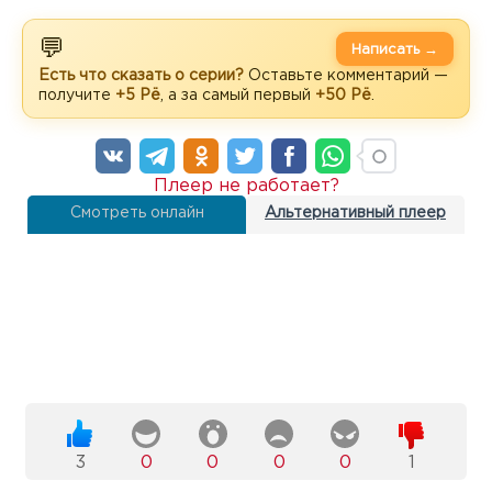
💬
Написать →
Есть что сказать о серии?
Оставьте комментарий —
получите
+5 Рё
, а за самый первый
+50 Рё
.
Плеер не работает?
Смотреть онлайн
Альтернативный плеер
3
0
0
0
0
1