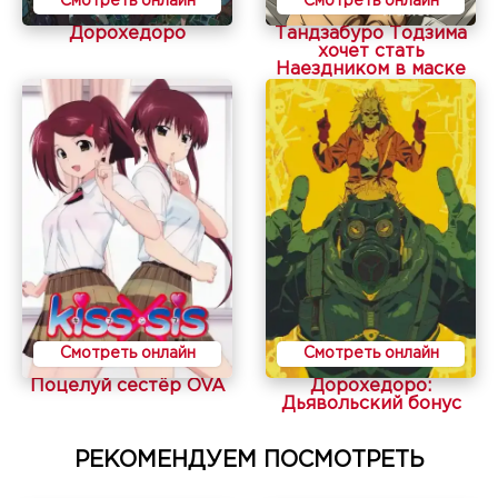
Смотреть онлайн
Смотреть онлайн
Дорохедоро
Тандзабуро Тодзима
хочет стать
Наездником в маске
Смотреть онлайн
Смотреть онлайн
Поцелуй сестёр OVA
Дорохедоро:
Дьявольский бонус
РЕКОМЕНДУЕМ ПОСМОТРЕТЬ