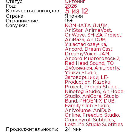
Статус:
Онгоинг
Год:
2026
5 из 12
Количество эпизодов:
Страна:
Япония
Ограничение:
16+
Озвучка:
КОМНАТА ДИДИ
,
AniStar
,
AnimeVost
,
OnWave
,
SHIZA Project
,
AniBaza
,
AniDUB
,
Ушастая озвучка
,
Ancord
,
Dream Cast
,
DreamyVoice
,
JAM
,
Ancord Многоголосый
,
Red Head Sound
,
ТО
Дубляжная
,
AniLiberty
,
Youkai Studio
,
Заговорщики
,
LE-
Production
,
Kazoku
Project
,
Fronda Studio
,
Nineteg Studio
,
AniHope
Studio
,
AniCore
,
Studio
Band
,
PHOENIX DUB
,
Family Club Studio
,
AniVolume
,
AniDub
Online
,
Freedub Studio
,
Crunchyroll.Subtitles
,
LostLife Studio.Subtitles
Продолжительность:
24 мин.