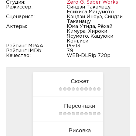
Студия:
Zero-G
,
Saber Works
Режиссер:
Синдзи Такамацу,
Ёсихиса Мацумото
Сценарист:
Кэндзи Иноуэ, Синдзи
Такамацу
Актеры:
Юма Утида, Рёхэй
Кимура, Хироки
Ясумото, Кацуюки
Конъиси
Рейтинг MPAA:
PG-13
Рейтинг IMDb:
7.9
Качество:
WEB-DLRip 720p
Сюжет
Персонажи
Рисовка