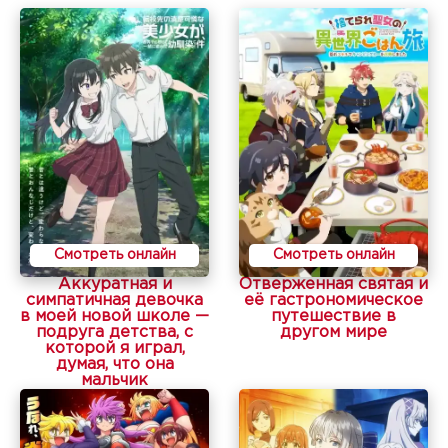
Смотреть онлайн
Смотреть онлайн
Аккуратная и
Отверженная святая и
симпатичная девочка
её гастрономическое
в моей новой школе —
путешествие в
подруга детства, с
другом мире
которой я играл,
думая, что она
мальчик