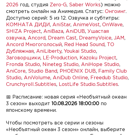
2026
год, студия
Zero-G
,
Saber Works
) можно
смотреть онлайн на Анимедия. Статус:
Онгоинг
.
Доступно серий: 5 из 12. Озвучка и субтитры:
КОМНАТА ДИДИ
,
AniStar
,
AnimeVost
,
OnWave
,
SHIZA Project
,
AniBaza
,
AniDUB
,
Ушастая
озвучка
,
Ancord
,
Dream Cast
,
DreamyVoice
,
JAM
,
Ancord Многоголосый
,
Red Head Sound
,
ТО
Дубляжная
,
AniLiberty
,
Youkai Studio
,
Заговорщики
,
LE-Production
,
Kazoku Project
,
Fronda Studio
,
Nineteg Studio
,
AniHope Studio
,
AniCore
,
Studio Band
,
PHOENIX DUB
,
Family Club
Studio
,
AniVolume
,
AniDub Online
,
Freedub Studio
,
Crunchyroll.Subtitles
,
LostLife Studio.Subtitles
.
📅 Расписание: новая серия «Необъятный океан
3 сезон» выходит
10.08.2026 18:00:00
по
японскому времени.
Чтобы посмотреть все серии и сезоны
«Необъятный океан 3 сезон» онлайн, выберите