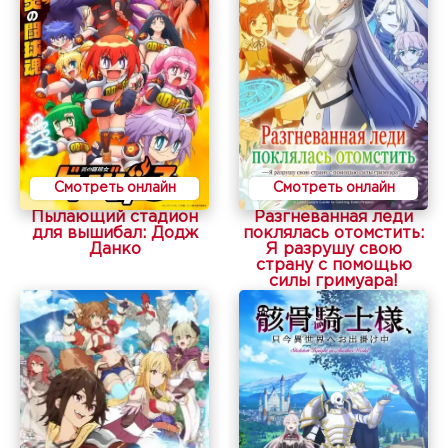
Смотреть онлайн
Смотреть онлайн
Пылающий стадион
Разгневанная леди
для вышибал: Додж
поклялась отомстить:
Данко
Я разрушу свою
страну с помощью
силы гримуара!