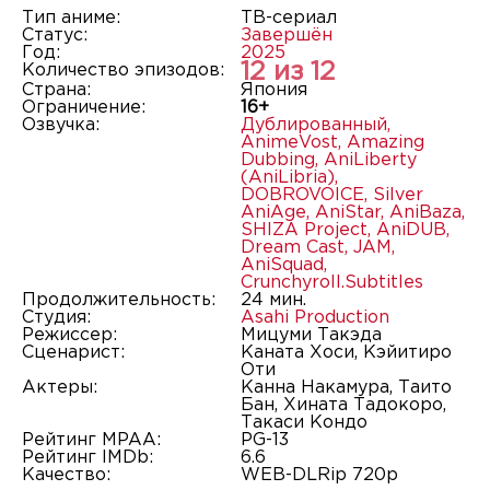
Тип аниме:
ТВ-сериал
Статус:
Завершён
Год:
2025
12 из 12
Количество эпизодов:
Страна:
Япония
Ограничение:
16+
Озвучка:
Дублированный
,
AnimeVost
,
Amazing
Dubbing
,
AniLiberty
(AniLibria)
,
DOBROVOICE
,
Silver
AniAge
,
AniStar
,
AniBaza
,
SHIZA Project
,
AniDUB
,
Dream Cast
,
JAM
,
AniSquad
,
Crunchyroll.Subtitles
Продолжительность:
24 мин.
Студия:
Asahi Production
Режиссер:
Мицуми Такэда
Сценарист:
Каната Хоси, Кэйитиро
Оти
Актеры:
Канна Накамура, Таито
Бан, Хината Тадокоро,
Такаси Кондо
Рейтинг MPAA:
PG-13
Рейтинг IMDb:
6.6
Качество:
WEB-DLRip 720p