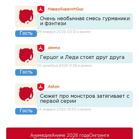
HappySupportGuy
Очень необычная смесь гурманики
и фэнтези
28 января 2026 03:12 к аниме
Гость
zimmz
Герцог и Леди стоят друг друга
20 декабря 2025 11:36 к аниме
Гость
Axton
Сюжет про монстров затягивает с
первой серии
24 января 2026 19:50 к аниме
Гость
Анимедия
Аниме 2026 года
Онгоинги