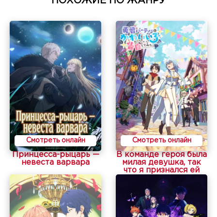
ПОХОЖИЕ ПО ЖАНРУ
Смотреть онлайн
Смотреть онлайн
Принцесса-рыцарь —
В команде героя была
невеста варвара
милая девушка, так
что я признался ей