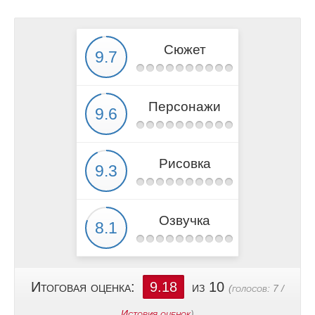
Сюжет
Персонажи
Рисовка
Озвучка
Итоговая оценка:
9.18
из 10
(голосов:
7
/
История оценок
)