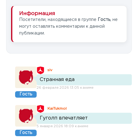
Информация
Посетители, находящиеся в группе
Гость
, не
могут оставлять комментарии к данной
публикации.
siv
Странная еда
26 февраля 2026 13:05 к аниме
Гость
KaiTukmol
Гуголп впечатляет
5 января 2026 18:09 к аниме
Гость