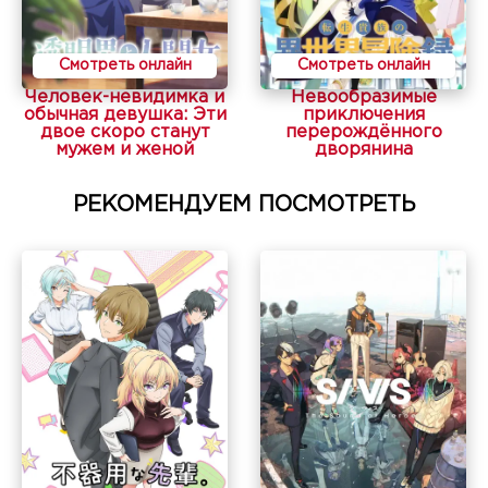
Смотреть онлайн
Смотреть онлайн
Человек-невидимка и
Невообразимые
обычная девушка: Эти
приключения
двое скоро станут
перерождённого
мужем и женой
дворянина
РЕКОМЕНДУЕМ ПОСМОТРЕТЬ