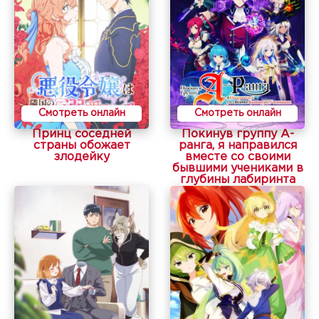
Смотреть онлайн
Смотреть онлайн
Принц соседней
Покинув группу А-
страны обожает
ранга, я направился
злодейку
вместе со своими
бывшими учениками в
глубины лабиринта