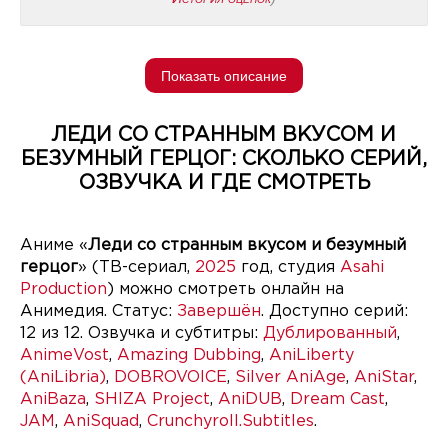
Показать описание
ЛЕДИ СО СТРАННЫМ ВКУСОМ И
БЕЗУМНЫЙ ГЕРЦОГ: СКОЛЬКО СЕРИЙ,
ОЗВУЧКА И ГДЕ СМОТРЕТЬ
Аниме «
Леди со странным вкусом и безумный
герцог
» (ТВ-сериал,
2025
год, студия
Asahi
Production
) можно смотреть онлайн на
Анимедия. Статус:
Завершён
. Доступно серий:
12 из 12. Озвучка и субтитры:
Дублированный
,
AnimeVost
,
Amazing Dubbing
,
AniLiberty
(AniLibria)
,
DOBROVOICE
,
Silver AniAge
,
AniStar
,
AniBaza
,
SHIZA Project
,
AniDUB
,
Dream Cast
,
JAM
,
AniSquad
,
Crunchyroll.Subtitles
.