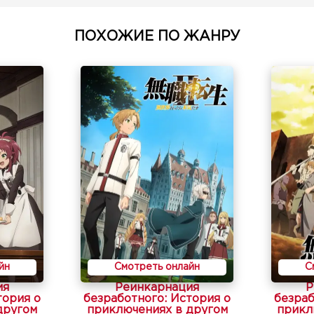
ПОХОЖИЕ ПО ЖАНРУ
йн
Смотреть онлайн
С
ия
Реинкарнация
Р
тория о
безработного: История о
безраб
другом
приключениях в другом
прикл