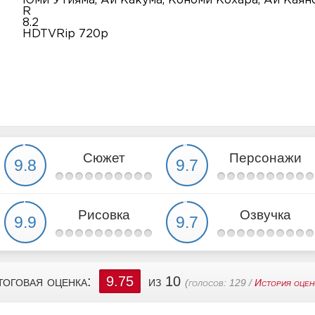
Юми Утияма, Аи Какума, Кономи Кохара, Аи Каян
R
8.2
HDTVRip 720p
Сюжет
Персонажи
Рисовка
Озвучка
тоговая оценка:
9.75
из 10
(голосов:
129
/
История оцен