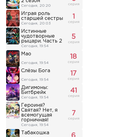
2 сезон
серия
Сегодня, 20:20
Играя роль
1
старшей сестры
серия
Сегодня, 20:03
Истинные
чудотворные
5
рыцари. Часть 2
серия
Сегодня, 19:54
Мао
18
серия
Сегодня, 19:54
Слёзы Бога
17
серия
Сегодня, 19:54
Дигимоны:
41
Битбрейк
серия
Сегодня, 19:54
Героиня?
Святая? Нет, я
7
всемогущая
серия
горничная!
Сегодня, 19:54
Табакошка
6