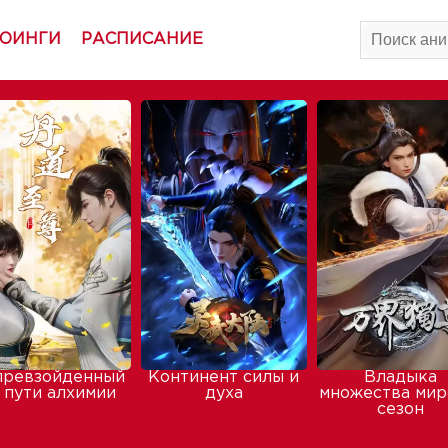
ОИНГИ
РАСПИСАНИЕ
превзойденный
Континент силы и
Владыка
 пути алхимии
духа
множества мир
сезон