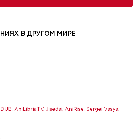
НИЯХ В ДРУГОМ МИРЕ
iDUB
,
AniLibria.TV
,
Jisedai
,
AniRise
,
Sergei Vasya
,