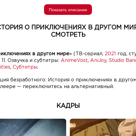
Показать описание
ТОРИЯ О ПРИКЛЮЧЕНИЯХ В ДРУГОМ МИРЕ
СМОТРЕТЬ
риключениях в другом мире
» (ТВ-сериал,
2021
год, с
з 11. Озвучка и субтитры:
AnimeVost
,
AniJoy
,
Studio Ban
tles
,
Субтитры
.
ция безработного: История о приключениях в другом
плеере — переключитесь на альтернативный.
КАДРЫ