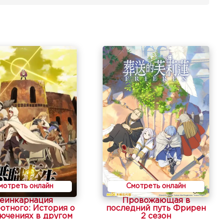
мотреть онлайн
Смотреть онлайн
еинкарнация
Провожающая в
отного: История о
последний путь Фрирен
ючениях в другом
2 сезон