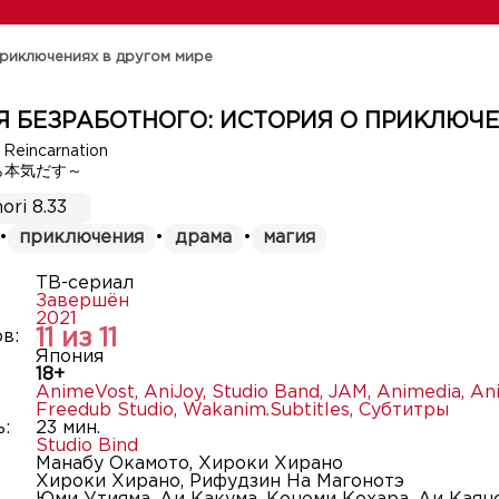
приключениях в другом мире
 БЕЗРАБОТНОГО: ИСТОРИЯ О ПРИКЛЮЧЕ
 Reincarnation
ら本気だす～
ori 8.33
•
приключения
•
драма
•
магия
ТВ-сериал
Завершён
2021
11 из 11
в:
Япония
18+
AnimeVost
,
AniJoy
,
Studio Band
,
JAM
,
Animedia
,
An
Freedub Studio
,
Wakanim.Subtitles
,
Субтитры
:
23 мин.
Studio Bind
Манабу Окамото, Хироки Хирано
Хироки Хирано, Рифудзин На Магонотэ