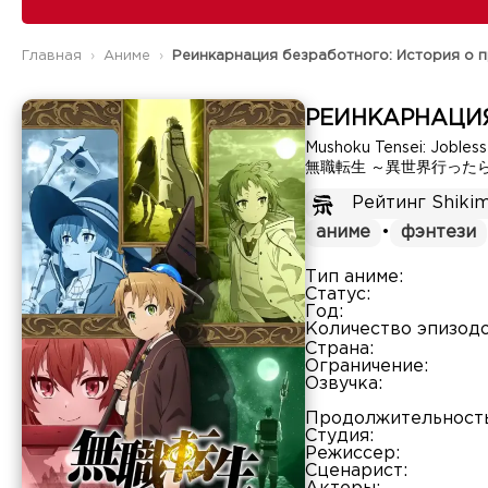
Главная
Аниме
Реинкарнация безработного: История о 
РЕИНКАРНАЦИЯ
Mushoku Tensei: Jobless
無職転生 ～異世界行った
Рейтинг Shikim
аниме
•
фэнтези
Тип аниме:
Статус:
Год:
Количество эпизодо
Страна:
Ограничение:
Озвучка:
Продолжительность
Студия:
Режиссер:
Сценарист: