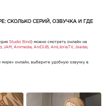
: СКОЛЬКО СЕРИЙ, ОЗВУЧКА И ГДЕ
тудия
Studio Bind
) можно смотреть онлайн на
d
,
JAM
,
Animedia
,
AniDUB
,
AniLibria.TV
,
Jisedai
,
 мире» онлайн, выберите удобную озвучку в