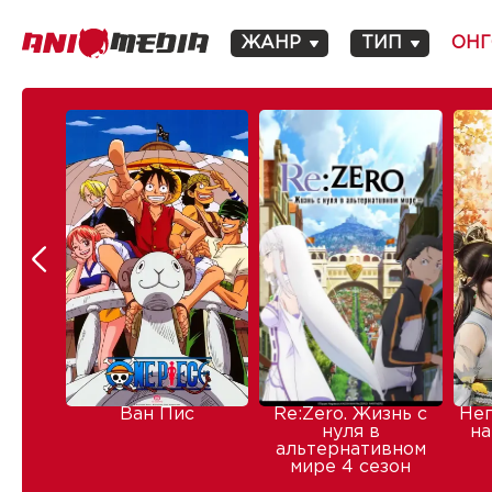
ЖАНР
ТИП
ОНГ
Ван Пис
Re:Zero. Жизнь с
Не
нуля в
на
альтернативном
мире 4 сезон