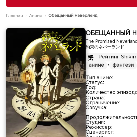
Главная
Аниме
Обещанный Неверленд
ОБЕЩАННЫЙ Н
The Promised Neverlan
約束のネバーランド
Рейтинг Shikim
аниме
•
фэнтези
Тип аниме:
Статус:
Год:
Количество эпизодо
Страна:
Ограничение:
Озвучка:
Продолжительность
Студия:
Режиссер:
Сценарист: