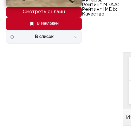
Актеры:
Рейтинг MPAA:
Рейтинг IMDb:
Смотреть онлайн
Качество:
В закладки
В список
И