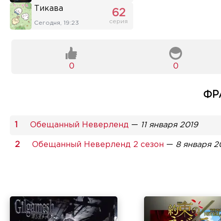
Тикава
62
серия
Сегодня, 19:23
0
0
ФР
Обещанный Неверленд
—
11 января 2019
Обещанный Неверленд 2 сезон
—
8 января 2