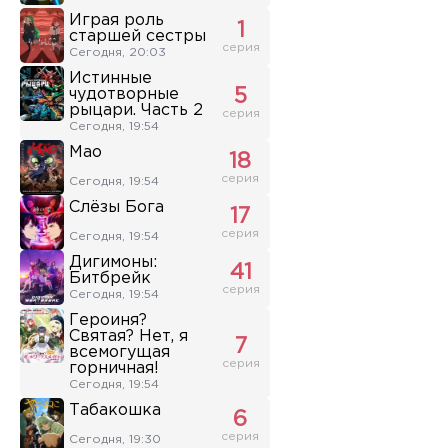
Играя роль
1
старшей сестры
серия
Сегодня, 20:03
Истинные
чудотворные
5
рыцари. Часть 2
серия
Сегодня, 19:54
Мао
18
серия
Сегодня, 19:54
Слёзы Бога
17
серия
Сегодня, 19:54
Дигимоны:
41
Битбрейк
серия
Сегодня, 19:54
Героиня?
Святая? Нет, я
7
всемогущая
серия
горничная!
Сегодня, 19:54
Табакошка
6
серия
Сегодня, 19:30