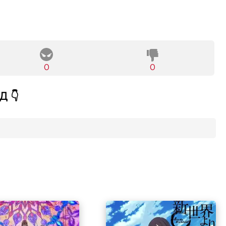
0
0
 👇