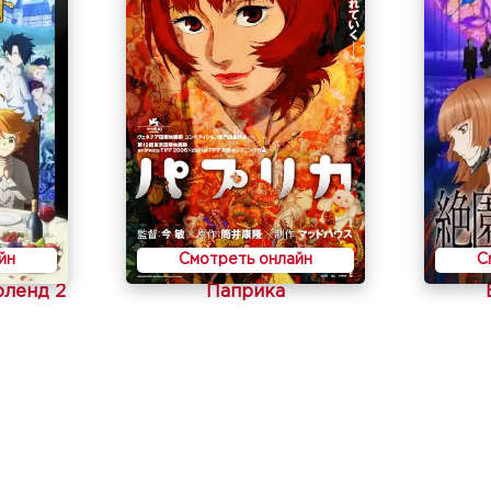
йн
Смотреть онлайн
С
ленд 2
Паприка