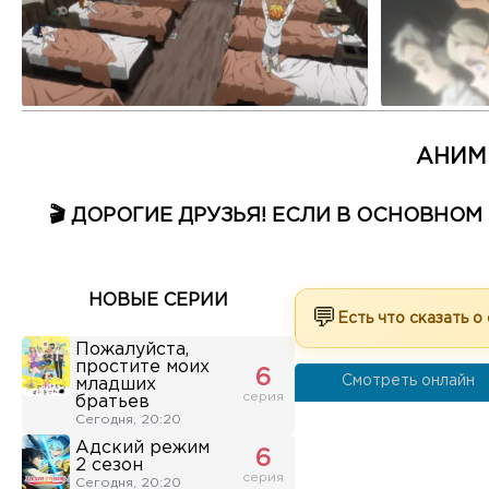
АНИМ
🎬 ДОРОГИЕ ДРУЗЬЯ! ЕСЛИ В ОСНОВНО
НОВЫЕ СЕРИИ
💬
Есть что сказать о
Пожалуйста,
простите моих
6
Смотреть онлайн
младших
серия
братьев
Сегодня, 20:20
Адский режим
6
2 сезон
серия
Сегодня, 20:20