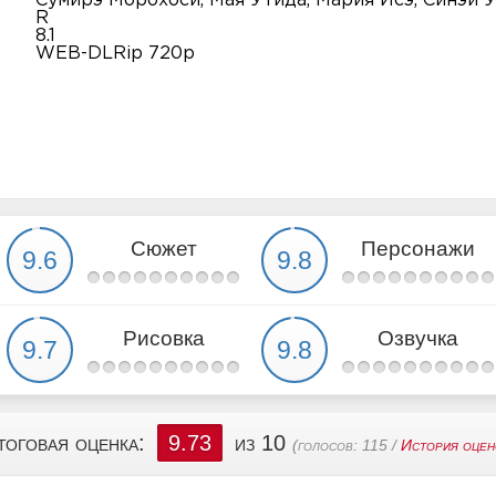
Сумирэ Морохоси, Мая Утида, Мария Исэ, Синэи 
R
8.1
WEB-DLRip 720p
Сюжет
Персонажи
Рисовка
Озвучка
тоговая оценка:
9.73
из 10
(голосов:
115
/
История оцен