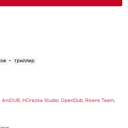
кое
•
триллер
,
AniDUB
,
HDrezka Studio
,
OpenDub
,
Risens Team
,