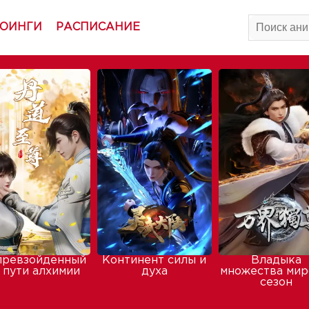
ОИНГИ
РАСПИСАНИЕ
превзойденный
Континент силы и
Владыка
 пути алхимии
духа
множества мир
сезон