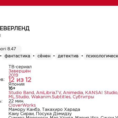
ЕВЕРЛЕНД
d
ori 8.47
•
фантастика
•
сёнен
•
детектив
•
психологичес
ТВ-сериал
Завершён
2019
12 из 12
в:
Япония
16+
Studio Band
,
AniLibria.TV
,
Animedia
,
KANSAI Studio
ML.Studio
,
Wakanim.Subtitles
,
Субтитры
:
22 мин.
CloverWorks
Мамору Канбэ, Такахиро Харада
Каиу Сираи, Посука Дэмидзу