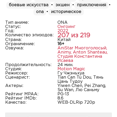
боевые искусства
•
экшен
•
приключения
•
ona
•
историческое
Тип аниме:
ONA
Статус:
Онгоинг
Год:
2022
207 из 219
Количество эпизодов:
Страна:
Китай
Ограничение:
16+
Озвучка:
AniStar Многоголосый
,
Animy
,
Anton Shanteau
,
Студия Константина
Исаева
Продолжительность:
24 мин.
Студия:
Motion Magic
Режиссер:
Гу Чжэньхуа
Сценарист:
Tian Can Tu Dou, Тянь
Цань Тудоу
Актеры:
Yiwen Chen, Pei Zhang,
Su Wan, Лю Саньму
Рейтинг MPAA:
PG-13
Рейтинг IMDb:
8.6
Качество:
WEB-DLRip 720p