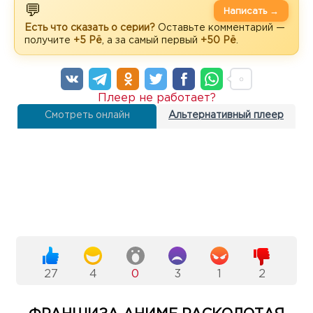
💬
Написать →
Есть что сказать о серии?
Оставьте комментарий —
получите
+5 Рё
, а за самый первый
+50 Рё
.
Плеер не работает?
Смотреть онлайн
Альтернативный плеер
27
4
0
3
1
2