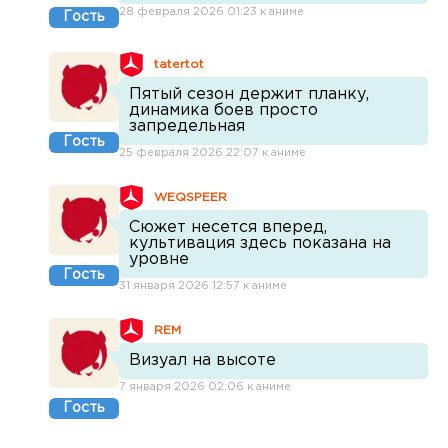
28 февраля 2026 01:23 к аниме
Гость
tatertot
Пятый сезон держит планку,
динамика боев просто
запредельная
Гость
25 февраля 2026 22:07 к аниме
WEQSPEER
Сюжет несется вперед,
культивация здесь показана на
уровне
Гость
31 января 2026 12:57 к аниме
REM
Визуал на высоте
7 января 2026 02:06 к аниме
Гость