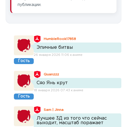
публикации.
HumbleRook17858
Эпичные битвы
26 января 2026 11:06 к аниме
Гость
Quanzzz
Сяо Янь крут
18 января 2026 07:43 к аниме
Гость
Sam | Jinna
Лучшее 3Д из того что сейчас
выходит, масштаб поражает