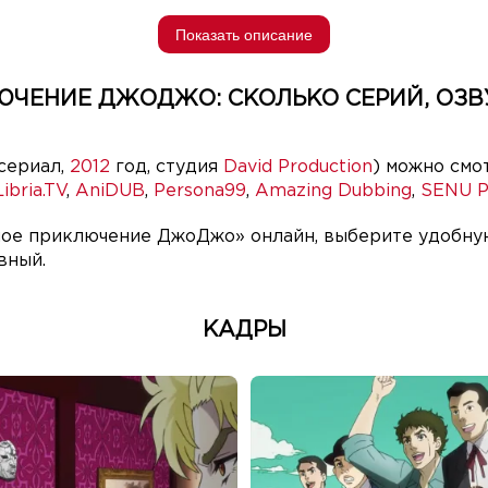
Показать описание
ЮЧЕНИЕ ДЖОДЖО: СКОЛЬКО СЕРИЙ, ОЗВУ
-сериал,
2012
год, студия
David Production
) можно смо
ibria.TV
,
AniDUB
,
Persona99
,
Amazing Dubbing
,
SENU P
ое приключение ДжоДжо» онлайн, выберите удобную 
вный.
КАДРЫ