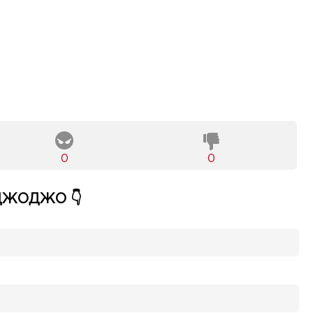
0
0
ДЖОДЖО 👇