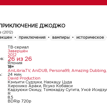
 ПРИКЛЮЧЕНИЕ ДЖОДЖО
e (2012)
экшен
•
приключения
•
вампиры
•
историческое
ТВ-сериал
Завершён
2012
26 из 26
в:
Япония
18+
AniLibria.TV
,
AniDUB
,
Persona99
,
Amazing Dubbing
:
24 мин.
David Production
Кэнъити Судзуки, Наокацу Цуда
Хирохико Араки, Ясуко Кобаяси
Кадзуюки Окицу, Томокадзу Сугита, Унсё Исидзу
R
8.5
BDRip 720p