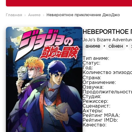
Главная
Аниме
Невероятное приключение ДжоДжо
НЕВЕРОЯТНОЕ
JoJo's Bizarre Adventur
аниме
•
сёнен
•
Тип аниме:
Статус:
Год:
Количество эпизодо
Страна:
Ограничение:
Озвучка:
Продолжительность
Студия:
Режиссер:
Сценарист:
Актеры:
Рейтинг MPAA:
Рейтинг IMDb:
Качество: