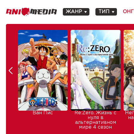
ЖАНР
ТИП
ОНГ
Ван Пис
Re:Zero. Жизнь с
Не
нуля в
на
альтернативном
мире 4 сезон