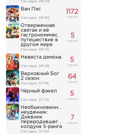
Сегодня, 08:09
Ван Пис
1172
серия
Сегодня, 08:06
Отверженная
святая и её
гастрономическое
5
путешествие в
серия
другом мире
Сегодня, 08:05
Невеста демона
5
серия
Сегодня, 08:05
Верховный Бог
64
2 сезон
серия
Сегодня, 07:58
Чёрный факел
5
серия
Сегодня, 07:34
Необыкновенный
неудачник:
Дневник
7
переродившегося
серия
колдуна S-ранга
Сегодня, 07:34