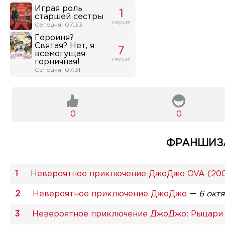
Играя роль
1
старшей сестры
серия
Сегодня, 07:33
Героиня?
Святая? Нет, я
7
всемогущая
серия
горничная!
Сегодня, 07:31
0
0
ФРАНШИЗА
Невероятное приключение ДжоДжо OVA (20
Невероятное приключение ДжоДжо
—
6 окт
Невероятное приключение ДжоДжо: Рыцари 