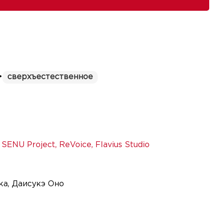
•
сверхъестественное
,
SENU Project
,
ReVoice
,
Flavius Studio
ка, Даисукэ Оно