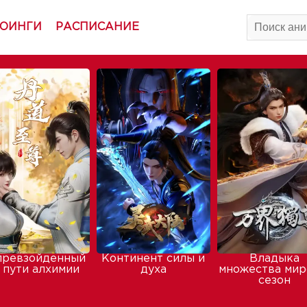
ОИНГИ
РАСПИСАНИЕ
превзойденный
Континент силы и
Владыка
 пути алхимии
духа
множества мир
сезон