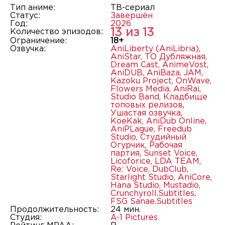
Тип аниме:
ТВ-сериал
Статус:
Завершён
Год:
2026
13 из 13
Количество эпизодов:
Ограничение:
18+
Озвучка:
AniLiberty (AniLibria)
,
AniStar
,
ТО Дубляжная
,
Dream Cast
,
AnimeVost
,
AniDUB
,
AniBaza
,
JAM
,
Kazoku Project
,
OnWave
,
Flowers Media
,
AniRai
,
Studio Band
,
Кладбище
топовых релизов
,
Ушастая озвучка
,
KoeKak
,
AniDub Online
,
AniPLague
,
Freedub
Studio
,
Студийный
Огурчик
,
Рабочая
партия
,
Sunset Voice
,
Licoforice
,
LDA TEAM
,
Re: Voice
,
DubClub
,
Starlight Studio
,
AniCore
,
Hana Studio
,
Mustadio
,
Crunchyroll.Subtitles
,
FSG Sanae.Subtitles
Продолжительность:
24 мин.
Студия:
A-1 Pictures