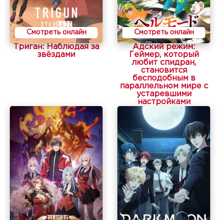
Смотреть онлайн
Смотреть онлайн
Триган: Наблюдая за
Адский режим:
звёздами
Геймер, который
любит спидран,
становится
бесподобным в
параллельном мире с
устаревшими
настройками