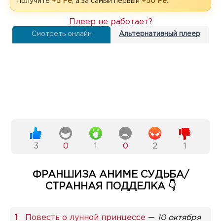
получите
+5 Рё
, а за самый первый
+50 Рё
.
Плеер не работает?
Смотреть онлайн
Альтернативный плеер
3
0
1
0
2
1
ФРАНШИЗА АНИМЕ СУДЬБА/
СТРАННАЯ ПОДДЕЛКА 👇
Повесть о лунной принцессе
—
10 октября