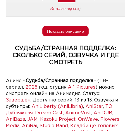
История оценок
)
Показать описание
СУДЬБА/СТРАННАЯ ПОДДЕЛКА:
СКОЛЬКО СЕРИЙ, ОЗВУЧКА И ГДЕ
СМОТРЕТЬ
Аниме «
Судьба/Странная подделка
» (ТВ-
сериал,
2026
год, студия
A-1 Pictures
) можно
смотреть онлайн на Анимедия. Статус:
Завершён
. Доступно серий: 13 из 13. Озвучка и
субтитры:
AniLiberty (AniLibria)
,
AniStar
,
ТО
Дубляжная
,
Dream Cast
,
AnimeVost
,
AniDUB
,
AniBaza
,
JAM
,
Kazoku Project
,
OnWave
,
Flowers
Media
,
AniRai
,
Studio Band
,
Кладбище топовых