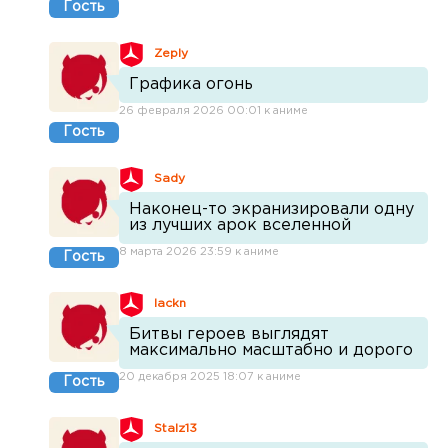
Гость
Zeply
Графика огонь
26 февраля 2026 00:01 к аниме
Гость
Sady
Наконец-то экранизировали одну
из лучших арок вселенной
8 марта 2026 23:59 к аниме
Гость
lackn
Битвы героев выглядят
максимально масштабно и дорого
20 декабря 2025 18:07 к аниме
Гость
Stalz13