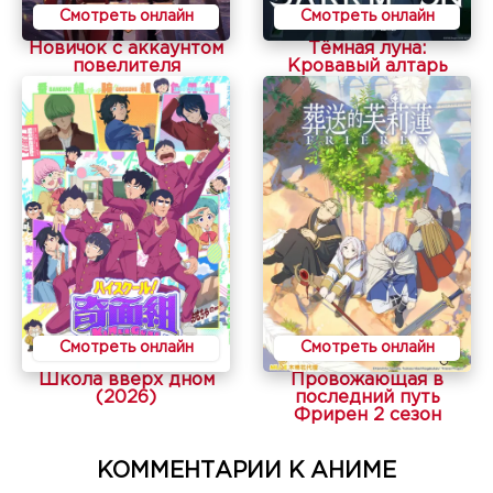
Смотреть онлайн
Смотреть онлайн
Новичок с аккаунтом
Тёмная луна:
повелителя
Кровавый алтарь
Смотреть онлайн
Смотреть онлайн
Школа вверх дном
Провожающая в
(2026)
последний путь
Фрирен 2 сезон
КОММЕНТАРИИ К АНИМЕ