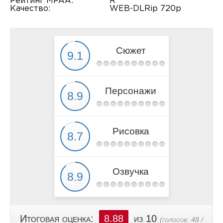
Рейтинг MPAA:
R
Качество:
WEB-DLRip 720p
Сюжет
Персонажи
Рисовка
Озвучка
Итоговая оценка:
8.88
из 10
(голосов:
48
/