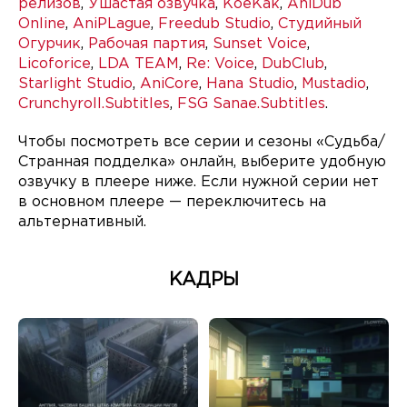
релизов
,
Ушастая озвучка
,
KoeKak
,
AniDub
Online
,
AniPLague
,
Freedub Studio
,
Студийный
Огурчик
,
Рабочая партия
,
Sunset Voice
,
Licoforice
,
LDA TEAM
,
Re: Voice
,
DubClub
,
Starlight Studio
,
AniCore
,
Hana Studio
,
Mustadio
,
Crunchyroll.Subtitles
,
FSG Sanae.Subtitles
.
Чтобы посмотреть все серии и сезоны «Судьба/
Странная подделка» онлайн, выберите удобную
озвучку в плеере ниже. Если нужной серии нет
в основном плеере — переключитесь на
альтернативный.
КАДРЫ