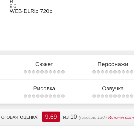
R
8.6
WEB-DLRip 720p
Сюжет
Персонажи
Рисовка
Озвучка
тоговая оценка:
9.69
из 10
(голосов:
130
/
История оцен