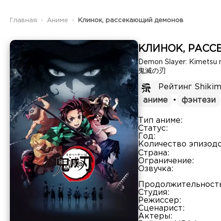
Главная
Аниме
Клинок, рассекающий демонов
КЛИНОК, РАС
Demon Slayer: Kimetsu 
鬼滅の刃
Рейтинг Shikim
аниме
•
фэнтези
Тип аниме:
Статус:
Год:
Количество эпизодо
Страна:
Ограничение:
Озвучка:
Продолжительность
Студия:
Режиссер:
Сценарист:
Актеры: