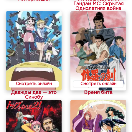
Гандам МС: Скрытая
Однолетняя война
Смотреть онлайн
Смотреть онлайн
Дважды два — это
Время битв
Синобу