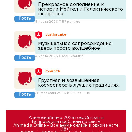
Прекрасное дополнение к
истории Мэйтел и Галактического
экспресса
Гость
8 марта 2026 11:57 к аниме
Justinscake
Музыкальное сопровождение
здесь просто волшебное
4 марта 2026 04:20 к аниме
Гость
C-ROCK
Грустная и возвышенная
космоопера в лучших традициях
28 февраля 2026 10:54 к аниме
Гость
Анимедия
Аниме 2026 года
Онгоинги
Вопросы или проблемы по сайту
Animedia Online - Все аниме онлайн в одном месте
(18+).