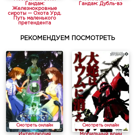
Гандам:
Гандам: Дубль-вэ
Железнокровные
сироты — Охота Урд.
Путь маленького
претендента
РЕКОМЕНДУЕМ ПОСМОТРЕТЬ
Смотреть онлайн
Смотреть онлайн
Интерлюдия
Мобильный воин