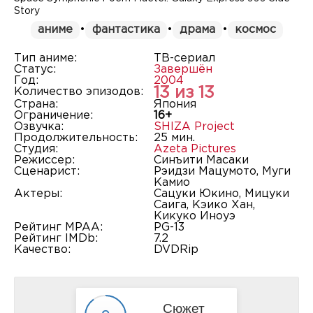
Story
аниме
•
фантастика
•
драма
•
космос
Тип аниме:
ТВ-сериал
Статус:
Завершён
Год:
2004
13 из 13
Количество эпизодов:
Страна:
Япония
Ограничение:
16+
Озвучка:
SHIZA Project
Продолжительность:
25 мин.
Студия:
Azeta Pictures
Режиссер:
Синъити Масаки
Сценарист:
Рэидзи Мацумото, Муги
Камио
Актеры:
Сацуки Юкино, Мицуки
Саига, Кэико Хан,
Кикуко Иноуэ
Рейтинг MPAA:
PG-13
Рейтинг IMDb:
7.2
Качество:
DVDRip
Сюжет