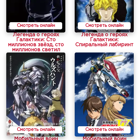
Смотреть онлайн
Смотреть онлайн
Легенда о героях
Легенда о героях
Галактики: Сто
Галактики:
миллионов звёзд, сто
Спиральный лабиринт
миллионов светил
Смотреть онлайн
Смотреть онлайн
Мобильный воин
Мобильный воин