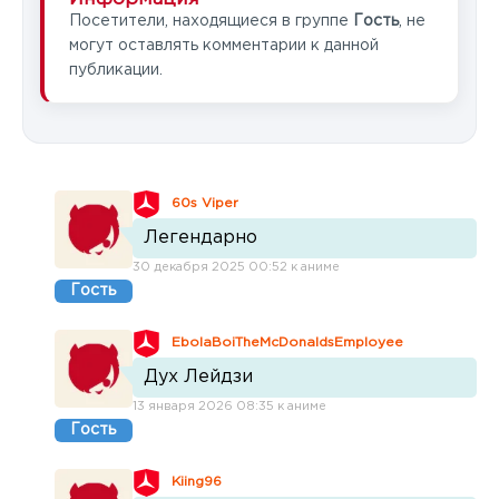
Посетители, находящиеся в группе
Гость
, не
могут оставлять комментарии к данной
публикации.
60s Viper
Легендарно
30 декабря 2025 00:52 к аниме
Гость
EbolaBoiTheMcDonaldsEmployee
Дух Лейдзи
13 января 2026 08:35 к аниме
Гость
Kiing96