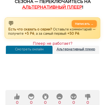
СЕЗОНА — ПЕРЕКЛЮЧАЙТЕСЬ НА
АЛЬТЕРНАТИВНЫЙ ПЛЕЕР
!
💬
Написать →
Есть что сказать о серии?
Оставьте комментарий —
получите
+5 Рё
, а за самый первый
+50 Рё
.
Плеер не работает?
Смотреть онлайн
Альтернативный плеер
0
0
0
0
0
0