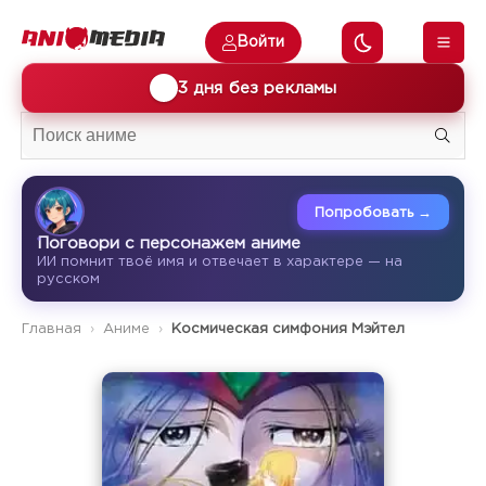
Войти
🎁
3 дня без рекламы
Попробовать →
Поговори с персонажем аниме
ИИ помнит твоё имя и отвечает в характере — на
русском
Главная
Аниме
Космическая симфония Мэйтел