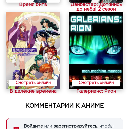
Время битв
Дайбастер: Дотянись
до неба! 2 сезон
Смотреть онлайн
Смотреть онлайн
В далёкие времена
Галерианс: Рион
КОММЕНТАРИИ К АНИМЕ
Войдите
или
зарегистрируйтесь
, чтобы