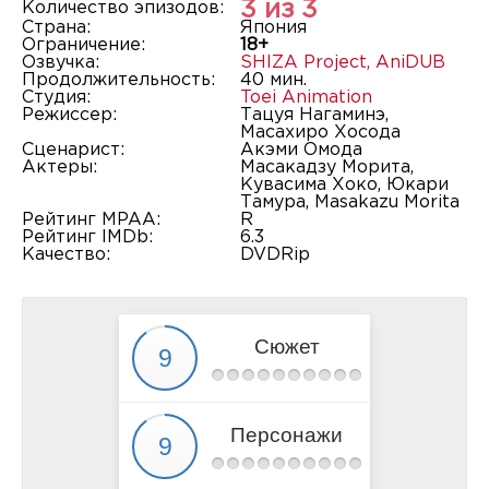
3 из 3
Количество эпизодов:
Страна:
Япония
Ограничение:
18+
Озвучка:
SHIZA Project
,
AniDUB
Продолжительность:
40 мин.
Студия:
Toei Animation
Режиссер:
Тацуя Нагаминэ,
Масахиро Хосода
Сценарист:
Акэми Омода
Актеры:
Масакадзу Морита,
Кувасима Хоко, Юкари
Тамура, Masakazu Morita
Рейтинг MPAA:
R
Рейтинг IMDb:
6.3
Качество:
DVDRip
Сюжет
Персонажи