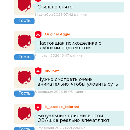
Стильно снято
31 декабря 2025 07:42 к аниме
Гость
Original Aggie
Настоящая психоделика с
глубоким подтекстом
7 января 2026 16:47 к аниме
Гость
monkey_
Нужно смотреть очень
внимательно, чтобы уловить суть
8 февраля 2026 16:05 к аниме
Гость
is_lactose_tolerant
Визуальные приемы в этой
ОВАшке реально впечатляют
13 февраля 2026 13:21 к аниме
Гость