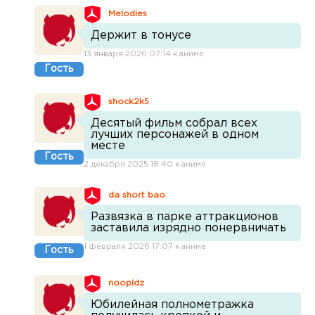
Melodies
Держит в тонусе
13 января 2026 07:14 к аниме
Гость
shock2k5
Десятый фильм собрал всех
лучших персонажей в одном
месте
Гость
2 декабря 2025 18:40 к аниме
da short bao
Развязка в парке аттракционов
заставила изрядно понервничать
1 февраля 2026 17:07 к аниме
Гость
noopidz
Юбилейная полнометражка