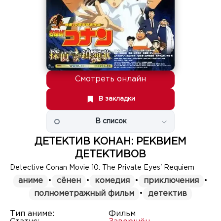
Смотреть онлайн
В закладки
В список
ДЕТЕКТИВ КОНАН: РЕКВИЕМ
ДЕТЕКТИВОВ
Detective Conan Movie 10: The Private Eyes' Requiem
аниме
•
сёнен
•
комедия
•
приключения
•
полнометражный фильм
•
детектив
Тип аниме:
Фильм