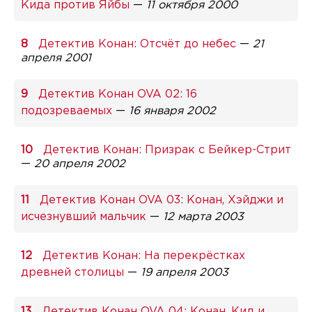
Кида против Яйбы
—
11 октября 2000
Детектив Конан: Отсчёт до небес
—
21
апреля 2001
Детектив Конан OVA 02: 16
подозреваемых
—
16 января 2002
Детектив Конан: Призрак с Бейкер-Стрит
—
20 апреля 2002
Детектив Конан OVA 03: Конан, Хэйджи и
исчезнувший мальчик
—
12 марта 2003
Детектив Конан: На перекрёстках
древней столицы
—
19 апреля 2003
Детектив Конан OVA 04: Конан, Кид и