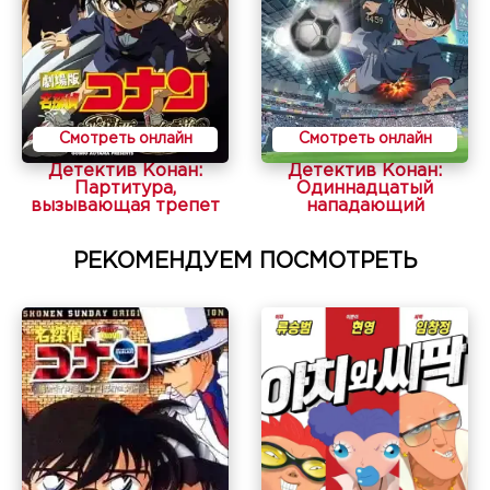
Смотреть онлайн
Смотреть онлайн
Детектив Конан:
Детектив Конан:
Партитура,
Одиннадцатый
вызывающая трепет
нападающий
РЕКОМЕНДУЕМ ПОСМОТРЕТЬ