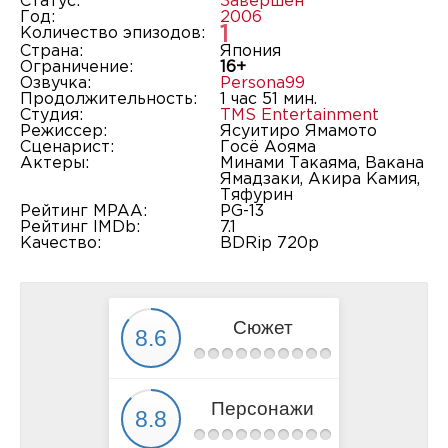
Статус:
Завершён
Год:
2006
1
Количество эпизодов:
Страна:
Япония
Ограничение:
16+
Озвучка:
Persona99
Продолжительность:
1 час 51 мин.
Студия:
TMS Entertainment
Режиссер:
Ясуитиро Ямамото
Сценарист:
Госё Аояма
Актеры:
Минами Такаяма, Вакана
Ямадзаки, Акира Камия,
Тяфурин
Рейтинг MPAA:
PG-13
Рейтинг IMDb:
7.1
Качество:
BDRip 720p
Сюжет
Персонажи