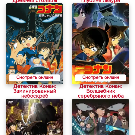
древней столицы
глубине лазури
Смотреть онлайн
Смотреть онлайн
Детектив Конан:
Детектив Конан:
Заминированный
Волшебник
небоскрёб
серебряного неба