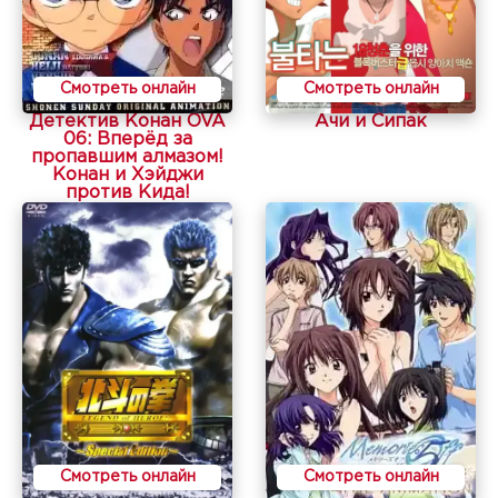
Смотреть онлайн
Смотреть онлайн
Детектив Конан OVA
Ачи и Сипак
06: Вперёд за
пропавшим алмазом!
Конан и Хэйджи
против Кида!
Смотреть онлайн
Смотреть онлайн