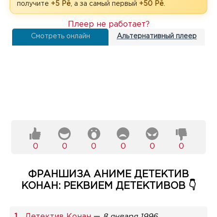
получите
+5 Рё
, а за самый первый
+50 Рё
.
Плеер не работает?
Смотреть онлайн
Альтернативный плеер
0
0
0
0
0
0
ФРАНШИЗА АНИМЕ ДЕТЕКТИВ
КОНАН: РЕКВИЕМ ДЕТЕКТИВОВ 👇
Детектив Конан
—
8 января 1996