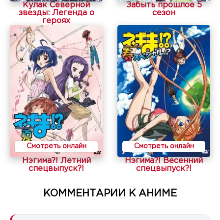
Кулак Северной
Забыть прошлое 5
звезды: Легенда о
сезон
героях
Смотреть онлайн
Смотреть онлайн
Нэгима?! Летний
Нэгима?! Весенний
спецвыпуск?!
спецвыпуск?!
КОММЕНТАРИИ К АНИМЕ