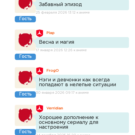
Забавный эпизод
25 февраля 2026 13:12 к аниме
Гость
Plap
Весна и магия
17 января 2026 12:26 к аниме
Гость
FrogO
Нэги и девчонки как всегда
попадают в нелепые ситуации
30 января 2026 09:17 к аниме
Гость
Verridian
Хорошее дополнение к
основному сериалу для
настроения
Гость