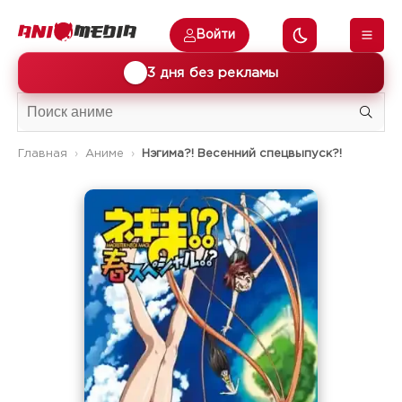
Войти
🎁
3 дня без рекламы
Главная
Аниме
Нэгима?! Весенний спецвыпуск?!