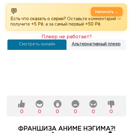
💬
Написать →
Есть что сказать о серии?
Оставьте комментарий —
получите
+5 Рё
, а за самый первый
+50 Рё
.
Плеер не работает?
Смотреть онлайн
Альтернативный плеер
0
0
0
0
0
0
ФРАНШИЗА АНИМЕ НЭГИМА?!