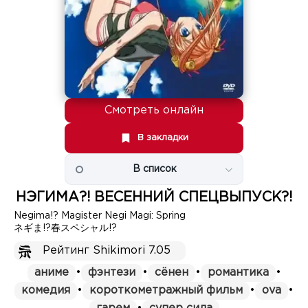
Смотреть онлайн
В закладки
В список
НЭГИМА?! ВЕСЕННИЙ СПЕЦВЫПУСК?!
Negima!? Magister Negi Magi: Spring
ネギま!?春スペシャル!?
Рейтинг Shikimori 7.05
аниме
•
фэнтези
•
сёнен
•
романтика
•
комедия
•
короткометражный фильм
•
ova
•