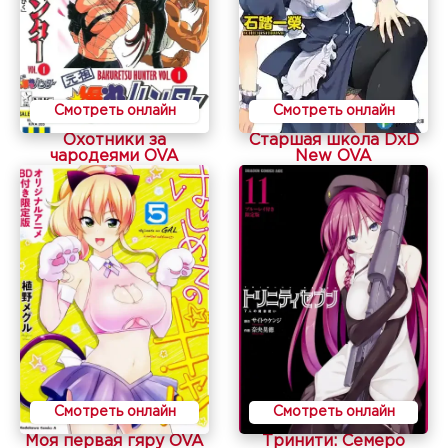
Смотреть онлайн
Смотреть онлайн
Охотники за
Старшая школа DxD
чародеями OVA
New OVA
Смотреть онлайн
Смотреть онлайн
Моя первая гяру OVA
Тринити: Семеро