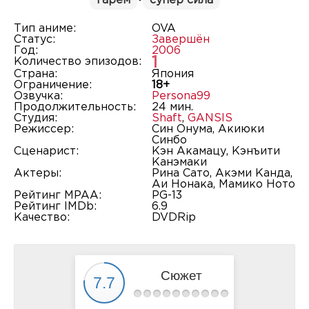
гарем
•
супер сила
Тип аниме:
OVA
Статус:
Завершён
Год:
2006
1
Количество эпизодов:
Страна:
Япония
Ограничение:
18+
Озвучка:
Persona99
Продолжительность:
24 мин.
Студия:
Shaft
,
GANSIS
Режиссер:
Син Онума, Акиюки
Синбо
Сценарист:
Кэн Акамацу, Кэнъити
Канэмаки
Актеры:
Рина Сато, Акэми Канда,
Аи Нонака, Мамико Ното
Рейтинг MPAA:
PG-13
Рейтинг IMDb:
6.9
Качество:
DVDRip
Сюжет