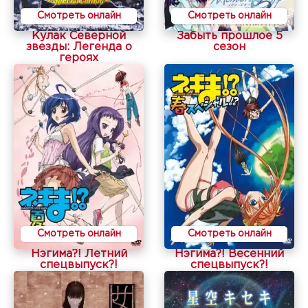
Смотреть онлайн
Смотреть онлайн
Кулак Северной
Забыть прошлое 5
звезды: Легенда о
сезон
героях
Смотреть онлайн
Смотреть онлайн
Нэгима?! Летний
Нэгима?! Весенний
спецвыпуск?!
спецвыпуск?!