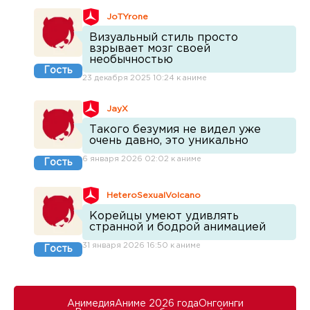
JoTYrone
Визуальный стиль просто
взрывает мозг своей
необычностью
Гость
23 декабря 2025 10:24 к аниме
JayX
Такого безумия не видел уже
очень давно, это уникально
6 января 2026 02:02 к аниме
Гость
HeteroSexualVolcano
Корейцы умеют удивлять
странной и бодрой анимацией
31 января 2026 16:50 к аниме
Гость
Анимедия
Аниме 2026 года
Онгоинги