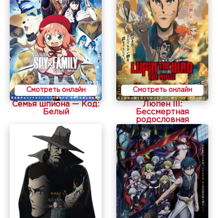
Смотреть онлайн
Смотреть онлайн
Семья шпиона — Код:
Люпен III:
Белый
Бессмертная
родословная