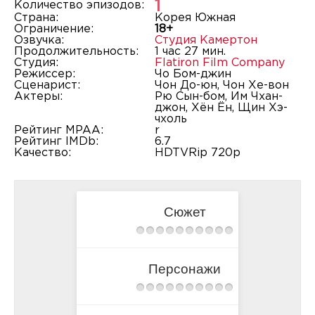
1
Количество эпизодов:
Страна:
Корея Южная
Ограничение:
18+
Озвучка:
Студия Камертон
Продолжительность:
1 час 27 мин.
Студия:
Flatiron Film Company
Режиссер:
Чо Бом-джин
Сценарист:
Чон До-юн, Чон Хе-вон
Актеры:
Рю Сын-бом, Им Чхан-
джон, Хён Ён, Щин Хэ-
чхоль
Рейтинг MPAA:
r
Рейтинг IMDb:
6.7
Качество:
HDTVRip 720p
Сюжет
Персонажи