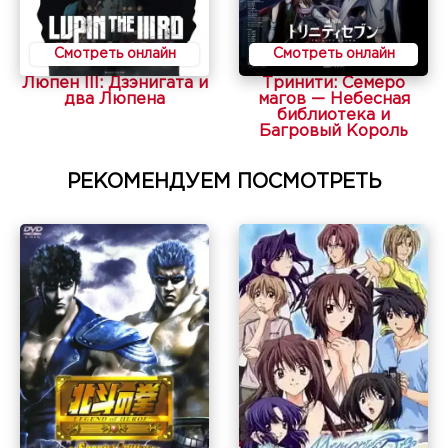
Смотреть онлайн
Смотреть онлайн
Люпен III: Дзэнигата и
Тринити: Семеро
два Люпена
магов — Небесная
библиотека и
Багровый Король
РЕКОМЕНДУЕМ ПОСМОТРЕТЬ