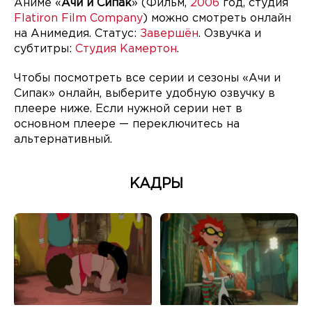
Аниме «
Ачи и Сипак
» (Фильм,
2006
год, студия
Flatiron Film Company
) можно смотреть онлайн
на Анимедия. Статус:
Завершён
. Озвучка и
субтитры:
Студия Камертон
.
Чтобы посмотреть все серии и сезоны «Ачи и
Сипак» онлайн, выберите удобную озвучку в
плеере ниже. Если нужной серии нет в
основном плеере — переключитесь на
альтернативный.
КАДРЫ