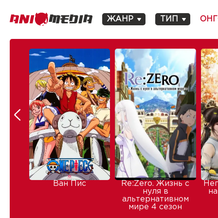
ЖАНР
ТИП
ОНГ
Ван Пис
Re:Zero. Жизнь с
Не
нуля в
на
альтернативном
мире 4 сезон