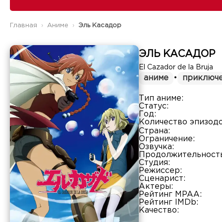
Главная
Аниме
Эль Касадор
ЭЛЬ КАСАДОР
El Cazador de la Bruja
аниме
•
приключ
Тип аниме:
Статус:
Год:
Количество эпизодо
Страна:
Ограничение:
Озвучка:
Продолжительность
Студия:
Режиссер:
Сценарист:
Актеры:
Рейтинг MPAA:
Рейтинг IMDb:
Качество: