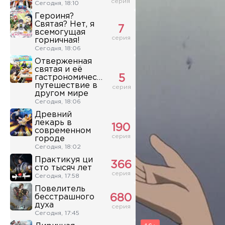
серия
Сегодня, 18:10
Героиня?
Святая? Нет, я
7
всемогущая
серия
горничная!
Сегодня, 18:06
Отверженная
святая и её
гастрономическое
5
путешествие в
серия
другом мире
Сегодня, 18:06
Древний
лекарь в
190
современном
серия
городе
Сегодня, 18:02
Практикуя ци
366
сто тысяч лет
серия
Сегодня, 17:58
Повелитель
бесстрашного
680
духа
серия
Сегодня, 17:45