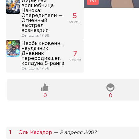
Лиричная
волшебница
Наноха:
Опередители —
5
Огненный
серия
выстрел
возмездия
Сегодня, 17:39
Необыкновенный
неудачник:
Дневник
7
переродившегося
серия
колдуна S-ранга
Сегодня, 17:36
0
0
Эль Касадор
—
3 апреля 2007