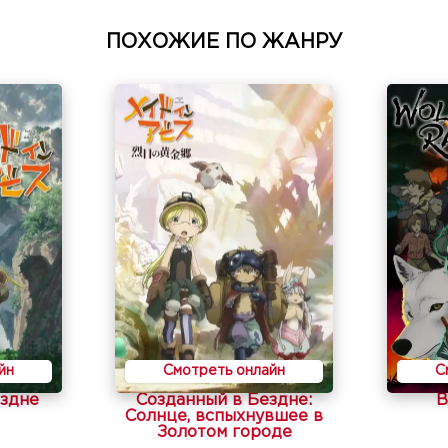
ПОХОЖИЕ ПО ЖАНРУ
йн
Смотреть онлайн
С
ездне
Созданный в Бездне:
В
Солнце, вспыхнувшее в
Золотом городе