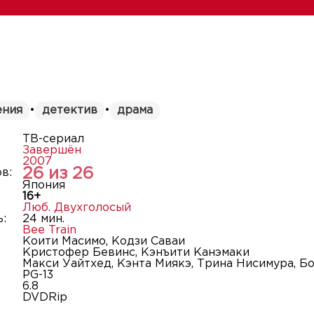
ения
•
детектив
•
драма
ТВ-сериал
Завершён
2007
26 из 26
в:
Япония
16+
Люб. Двухголосый
:
24 мин.
Bee Train
Коити Масимо, Кодзи Саваи
Кристофер Бевинс, Кэнъити Канэмаки
Макси Уайтхед, Кэнта Миякэ, Трина Нисимура, Б
PG-13
6.8
DVDRip