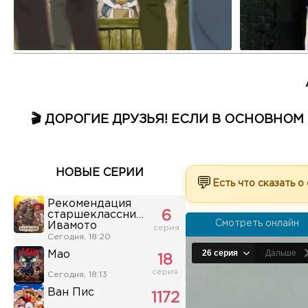
🎬 ДОРОГИЕ ДРУЗЬЯ! ЕСЛИ В ОСНОВНО
НОВЫЕ СЕРИИ
💬
Есть что сказать о
Рекомендация
старшеклассника
6
Смотреть онлайн
Ивамото
серия
Сегодня, 18:20
Мао
18
серия
Сегодня, 18:13
Ван Пис
1172