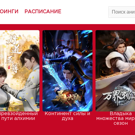
ОИНГИ
РАСПИСАНИЕ
превзойденный
Континент силы и
Владыка
 пути алхимии
духа
множества мир
сезон