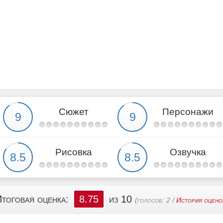
Сюжет
Персонажи
Рисовка
Озвучка
тоговая оценка:
8.75
из 10
(голосов:
2
/
История оцено