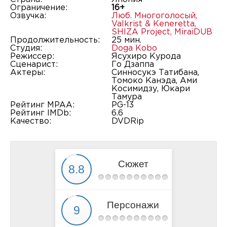
Ограничение:
16+
Озвучка:
Люб. Многоголосый
,
Valkrist & Keneretta
,
SHIZA Project
,
MiraiDUB
Продолжительность:
25 мин.
Студия:
Doga Kobo
Режиссер:
Ясухиро Курода
Сценарист:
Го Дзаппа
Актеры:
Синносукэ Татибана,
Томоко Канэда, Ами
Косимидзу, Юкари
Тамура
Рейтинг MPAA:
PG-13
Рейтинг IMDb:
6.6
Качество:
DVDRip
Сюжет
Персонажи