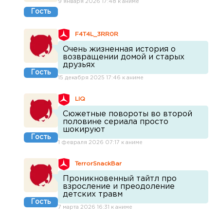
9 января 2026 17:48 к аниме
Гость
F4T4L_3RR0R
Очень жизненная история о
возвращении домой и старых
друзьях
Гость
15 декабря 2025 17:46 к аниме
LIQ
Сюжетные повороты во второй
половине сериала просто
шокируют
Гость
1 февраля 2026 07:17 к аниме
TerrorSnackBar
Проникновенный тайтл про
взросление и преодоление
детских травм
Гость
7 марта 2026 16:31 к аниме