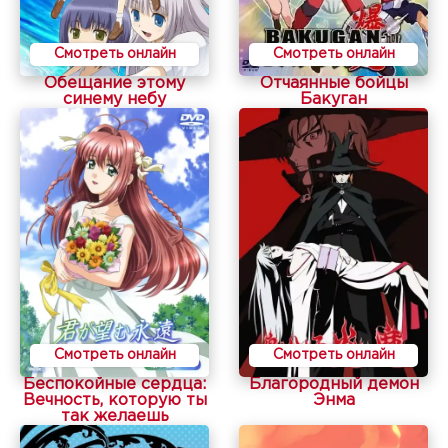
Смотреть онлайн
Смотреть онлайн
Обещание этому
Отчаянные бойцы
синему небу
Бакуган
Смотреть онлайн
Смотреть онлайн
Беспокойные сердца:
Благородный демон
Вечность, которую ты
Энма
так желаешь