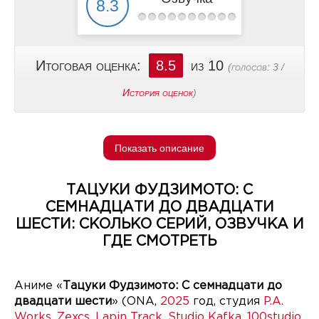
Итоговая оценка:
8.5
из 10
(голосов:
3
/
История оценок
)
Показать описание
ТАЦУКИ ФУДЗИМОТО: С
СЕМНАДЦАТИ ДО ДВАДЦАТИ
ШЕСТИ: СКОЛЬКО СЕРИЙ, ОЗВУЧКА И
ГДЕ СМОТРЕТЬ
Аниме «
Тацуки Фудзимото: С семнадцати до
двадцати шести
» (ONA,
2025
год, студия
P.A.
Works
,
Zexcs
,
Lapin Track
,
Studio Kafka
,
100studio
,