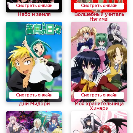
Смотреть онлайн
Смотреть онлайн
Небо и земля
Волшебный учитель
Нэгима!
Смотреть онлайн
Смотреть онлайн
Дни Мидори
Моя хранительница
Химари