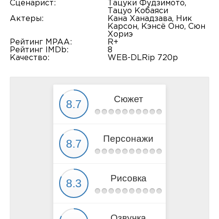
Сценарист:
Тацуки Фудзимото,
Тацуо Кобаяси
Актеры:
Кана Ханадзава, Ник
Карсон, Кэнсё Оно, Сюн
Хориэ
Рейтинг MPAA:
R+
Рейтинг IMDb:
8
Качество:
WEB-DLRip 720p
Сюжет
Персонажи
Рисовка
Озвучка