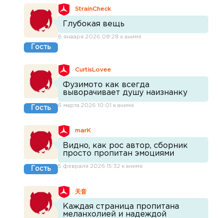
StrainCheck
Глубокая вещь
6 января 2026 08:28 к аниме
Гость
CurtisLovee
Фузимото как всегда
выворачивает душу наизнанку
6 марта 2026 10:01 к аниме
Гость
marK
Видно, как рос автор, сборник
просто пропитан эмоциями
5 февраля 2026 15:32 к аниме
Гость
天音
Каждая страница пропитана
меланхолией и надеждой