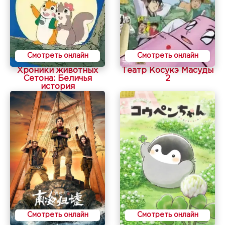
Смотреть онлайн
Смотреть онлайн
Хроники животных
Театр Косукэ Масуды
Сетона: Беличья
2
история
Смотреть онлайн
Смотреть онлайн