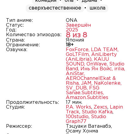
комедия
•
ona
•
драма
•
сверхъестественное
•
школа
Тип аниме:
ONA
Статус:
Завершён
Год:
2025
8 из 8
Количество эпизодов:
Страна:
Япония
Ограничение:
18+
Озвучка:
FoxForce
,
LDA TEAM
,
GoLTFilm
,
AniLiberty
(AniLibria)
,
KAIJU
SOUND
,
OnWave
,
Studio
Band
,
Инь Ян Войс
,
irilia
,
AniStar
,
AEROChannelEkat &
Risha
,
JAM
,
NaKolenke
,
SV_DUB
,
FSG
Sanae.Subtitles
,
Amazon.Subtitles
Продолжительность:
17 мин.
Студия:
P.A. Works
,
Zexcs
,
Lapin
Track
,
Studio Kafka
,
100studio
,
Studio
Graph77
Режиссер:
Тэцуаки Ватанабэ,
Осаму Хонма