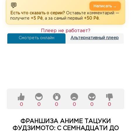
💬
Написать →
Есть что сказать о серии?
Оставьте комментарий —
получите
+5 Рё
, а за самый первый
+50 Рё
.
Плеер не работает?
Смотреть онлайн
Альтернативный плеер
0
0
0
0
0
0
ФРАНШИЗА АНИМЕ ТАЦУКИ
ФУДЗИМОТО: С СЕМНАДЦАТИ ДО