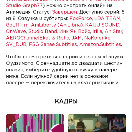
Studio Graph77
) можно смотреть онлайн на
Анимедия. Статус:
Завершён
. Доступно серий: 8
из 8. Озвучка и субтитры:
FoxForce
,
LDA TEAM
,
GoLTFilm
,
AniLiberty (AniLibria)
,
KAIJU SOUND
,
OnWave
,
Studio Band
,
Инь Ян Войс
,
irilia
,
AniStar
,
AEROChannelEkat & Risha
,
JAM
,
NaKolenke
,
SV_DUB
,
FSG Sanae.Subtitles
,
Amazon.Subtitles
.
Чтобы посмотреть все серии и сезоны «Тацуки
Фудзимото: С семнадцати до двадцати шести»
онлайн, выберите удобную озвучку в плеере
ниже. Если нужной серии нет в основном
плеере — переключитесь на альтернативный.
КАДРЫ