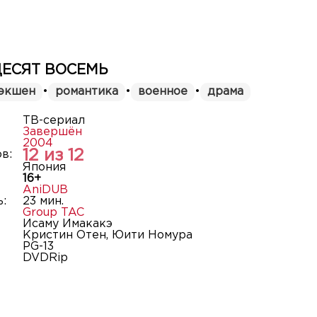
ЕСЯТ ВОСЕМЬ
экшен
•
романтика
•
военное
•
драма
ТВ-сериал
Завершён
2004
12 из 12
в:
Япония
16+
AniDUB
:
23 мин.
Group TAC
Исаму Имакакэ
Кристин Отен, Юити Номура
PG-13
DVDRip