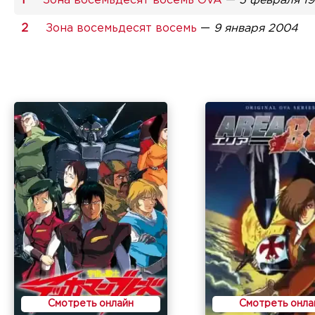
Зона восемьдесят восемь OVA
—
5 февраля 1
Зона восемьдесят восемь
—
9 января 2004
Смотреть онлайн
Смотреть онла