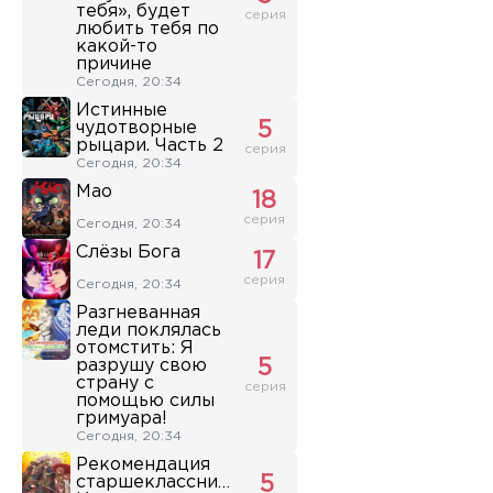
тебя», будет
серия
любить тебя по
какой-то
причине
Сегодня, 20:34
Истинные
чудотворные
5
рыцари. Часть 2
серия
Сегодня, 20:34
Мао
18
серия
Сегодня, 20:34
Слёзы Бога
17
серия
Сегодня, 20:34
Разгневанная
леди поклялась
отомстить: Я
разрушу свою
5
страну с
серия
помощью силы
гримуара!
Сегодня, 20:34
Рекомендация
старшеклассника
5