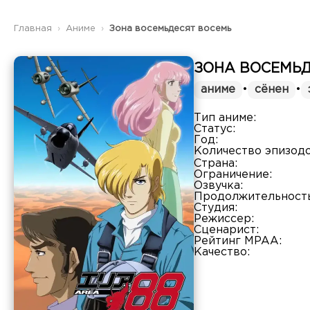
Главная
Аниме
Зона восемьдесят восемь
ЗОНА ВОСЕМЬД
аниме
•
сёнен
•
Тип аниме:
Статус:
Год:
Количество эпизодо
Страна:
Ограничение:
Озвучка:
Продолжительность
Студия:
Режиссер:
Сценарист:
Рейтинг MPAA:
Качество: