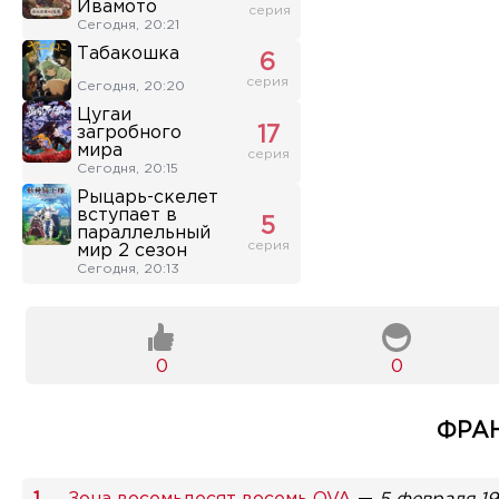
Ивамото
серия
Сегодня, 20:21
Табакошка
6
серия
Сегодня, 20:20
Цугаи
загробного
17
мира
серия
Сегодня, 20:15
Рыцарь-скелет
вступает в
5
параллельный
серия
мир 2 сезон
Сегодня, 20:13
0
0
ФРАН