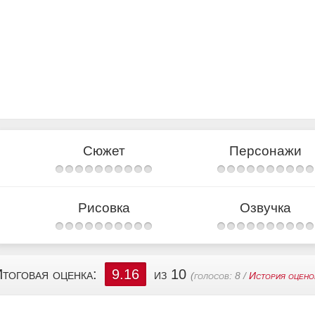
Сюжет
Персонажи
Рисовка
Озвучка
тоговая оценка:
9.16
из 10
(голосов:
8
/
История оцено