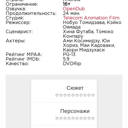
Ограничение:
16+
Озвучка:
OpenDub
Продолжительность:
24 мин.
Студия:
Telecom Animation Film
Режиссер:
Нобуо Томидзава, Кэйко
Оямада
Сценарист:
Хина Футаба, Томоко
Конпару
Актеры:
Ами Косимидзу, Юи
Хориэ, Маи Кадоваки,
Каори Мидзухаси
Рейтинг MPAA:
PG-13
Рейтинг IMDb:
5.9
Качество:
DVDRip
Сюжет
Персонажи