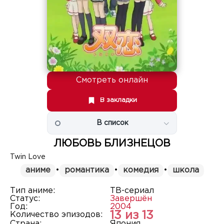
Смотреть онлайн
В закладки
В список
ЛЮБОВЬ БЛИЗНЕЦОВ
Twin Love
аниме
•
романтика
•
комедия
•
школа
Тип аниме:
ТВ-сериал
Статус:
Завершён
Год:
2004
13 из 13
Количество эпизодов:
Страна:
Япония