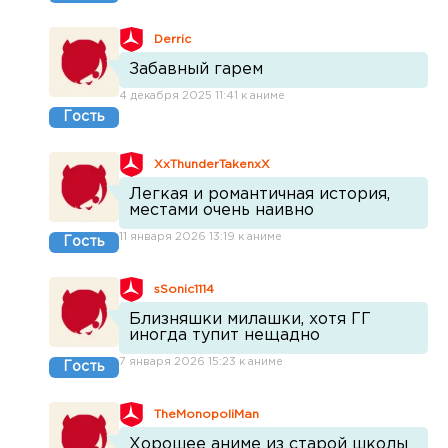
Derric
Забавный гарем
4 декабря 2025 11:41 к аниме
Гость
XxThunderTakenxX
Легкая и романтичная история,
местами очень наивно
11 января 2026 13:19 к аниме
Гость
sSonic1114
Близняшки милашки, хотя ГГ
иногда тупит нещадно
7 января 2026 15:23 к аниме
Гость
TheMonopoliMan
Хорошее аниме из старой школы