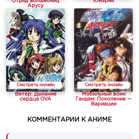
Отряд волшебниц
Юмэрия
Арусу
Смотреть онлайн
Смотреть онлайн
Ветер: Дыхание
Мобильный воин
сердца OVA
Гандам: Поколение —
Вариации
КОММЕНТАРИИ К АНИМЕ