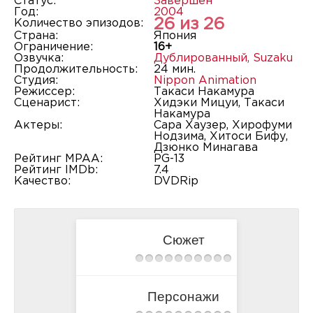
Статус:
Завершён
Год:
2004
26 из 26
Количество эпизодов:
Страна:
Япония
Ограничение:
16+
Озвучка:
Дублированный
,
Suzaku
Продолжительность:
24 мин.
Студия:
Nippon Animation
Режиссер:
Такаси Накамура
Сценарист:
Хидэки Мицуи, Такаси
Накамура
Актеры:
Сара Хаузер, Хирофуми
Нодзима, Хитоси Бифу,
Дзюнко Минагава
Рейтинг MPAA:
PG-13
Рейтинг IMDb:
7.4
Качество:
DVDRip
Сюжет
Персонажи