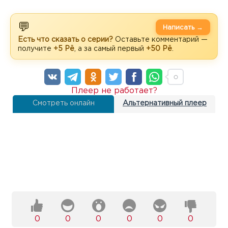
💬
Написать →
Есть что сказать о серии?
Оставьте комментарий —
получите
+5 Рё
, а за самый первый
+50 Рё
.
Плеер не работает?
Смотреть онлайн
Альтернативный плеер
0
0
0
0
0
0