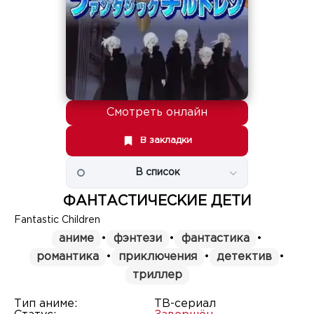
Смотреть онлайн
В закладки
В список
ФАНТАСТИЧЕСКИЕ ДЕТИ
Fantastic Children
аниме
•
фэнтези
•
фантастика
•
романтика
•
приключения
•
детектив
•
триллер
Тип аниме:
ТВ-сериал