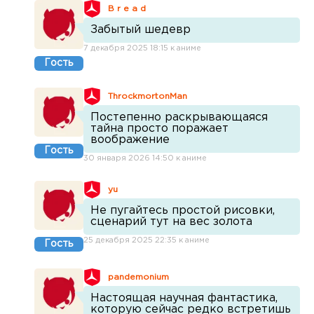
B r e a d
Забытый шедевр
7 декабря 2025 18:15 к аниме
Гость
ThrockmortonMan
Постепенно раскрывающаяся
тайна просто поражает
воображение
Гость
30 января 2026 14:50 к аниме
yu
Не пугайтесь простой рисовки,
сценарий тут на вес золота
25 декабря 2025 22:35 к аниме
Гость
pandemonium
Настоящая научная фантастика,
которую сейчас редко встретишь