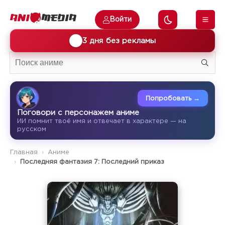
Войти
🎁
3 дня без рекламы
Попробовать →
Поговори с персонажем аниме
ИИ помнит твоё имя и отвечает в характере — на
русском
Главная
Аниме
Последняя фантазия 7: Последний приказ