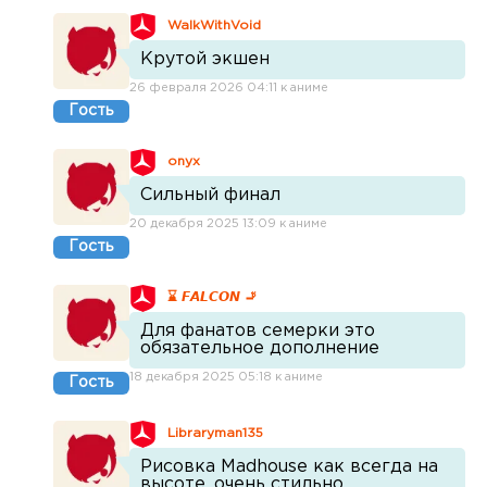
WalkWithVoid
Крутой экшен
26 февраля 2026 04:11 к аниме
Гость
onyx
Сильный финал
20 декабря 2025 13:09 к аниме
Гость
⌛ 𝙁𝘼𝙇𝘾𝙊𝙉 🚬
Для фанатов семерки это
обязательное дополнение
18 декабря 2025 05:18 к аниме
Гость
Libraryman135
Рисовка Madhouse как всегда на
высоте, очень стильно