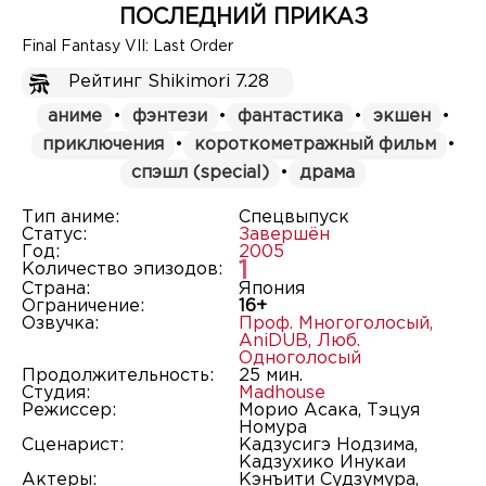
ПОСЛЕДНИЙ ПРИКАЗ
Final Fantasy VII: Last Order
Рейтинг Shikimori 7.28
аниме
•
фэнтези
•
фантастика
•
экшен
•
приключения
•
короткометражный фильм
•
спэшл (special)
•
драма
Тип аниме:
Спецвыпуск
Статус:
Завершён
Год:
2005
1
Количество эпизодов:
Страна:
Япония
Ограничение:
16+
Озвучка:
Проф. Многоголосый
,
AniDUB
,
Люб.
Одноголосый
Продолжительность:
25 мин.
Студия:
Madhouse
Режиссер:
Морио Асака, Тэцуя
Номура
Сценарист:
Кадзусигэ Нодзима,
Кадзухико Инукаи
Актеры:
Кэнъити Судзумура,