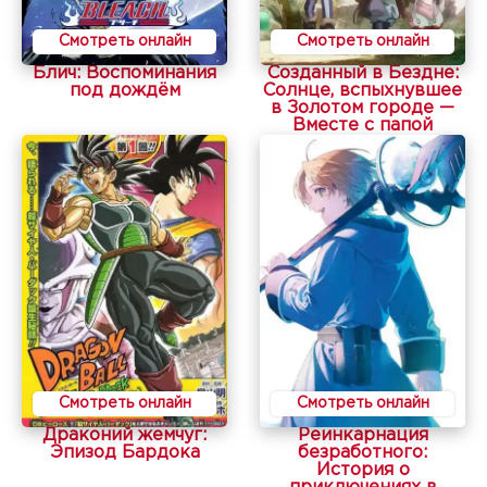
Смотреть онлайн
Смотреть онлайн
Блич: Воспоминания
Созданный в Бездне:
под дождём
Солнце, вспыхнувшее
в Золотом городе —
Вместе с папой
Смотреть онлайн
Смотреть онлайн
Драконий жемчуг:
Реинкарнация
Эпизод Бардока
безработного:
История о