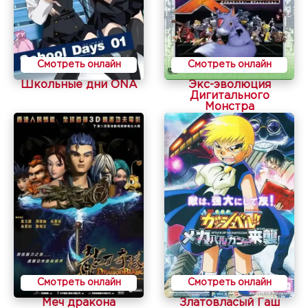
Смотреть онлайн
Смотреть онлайн
Школьные дни ONA
Экс-эволюция
Дигитального
Монстра
Смотреть онлайн
Смотреть онлайн
Меч дракона
Златовласый Гаш