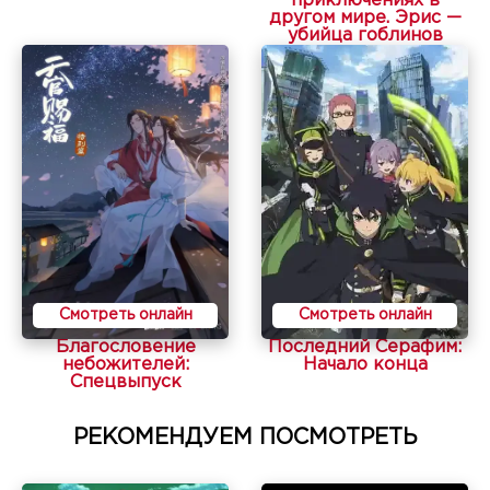
приключениях в
другом мире. Эрис —
убийца гоблинов
Смотреть онлайн
Смотреть онлайн
Благословение
Последний Серафим:
небожителей:
Начало конца
Спецвыпуск
РЕКОМЕНДУЕМ ПОСМОТРЕТЬ