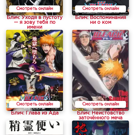
Смотреть онлайн
Смотреть онлайн
Блич: Уходя в пустоту
Блич: Воспоминания
— я зову тебя по
ни о ком
имени
Смотреть онлайн
Смотреть онлайн
Блич: Глава из Ада
Блич: Неистовство
заточённого меча