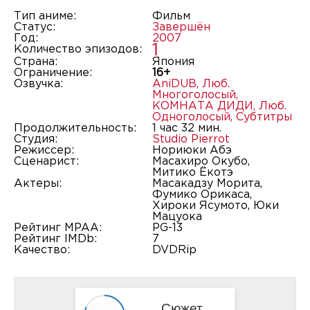
Тип аниме:
Фильм
Статус:
Завершён
Год:
2007
1
Количество эпизодов:
Страна:
Япония
Ограничение:
16+
Озвучка:
AniDUB
,
Люб.
Многоголосый
,
КОМНАТА ДИДИ
,
Люб.
Одноголосый
,
Субтитры
Продолжительность:
1 час 32 мин.
Студия:
Studio Pierrot
Режиссер:
Нориюки Абэ
Сценарист:
Масахиро Окубо,
Митико Ёкотэ
Актеры:
Масакадзу Морита,
Фумико Орикаса,
Хироки Ясумото, Юки
Мацуока
Рейтинг MPAA:
PG-13
Рейтинг IMDb:
7
Качество:
DVDRip
Сюжет