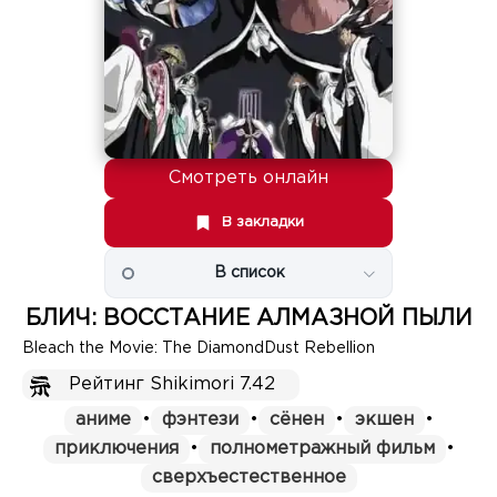
Смотреть онлайн
В закладки
В список
БЛИЧ: ВОССТАНИЕ АЛМАЗНОЙ ПЫЛИ
Bleach the Movie: The DiamondDust Rebellion
Рейтинг Shikimori 7.42
аниме
•
фэнтези
•
сёнен
•
экшен
•
приключения
•
полнометражный фильм
•
сверхъестественное