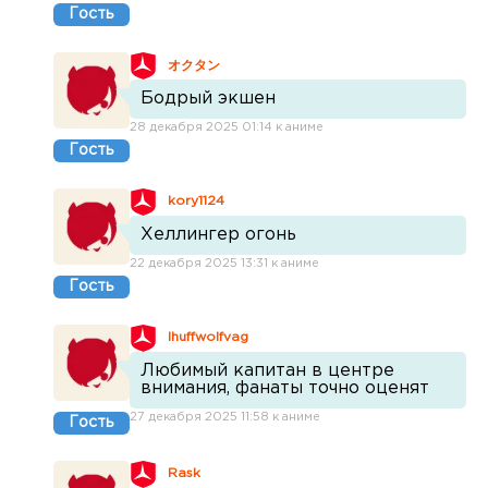
Гость
オクタン
Бодрый экшен
28 декабря 2025 01:14 к аниме
Гость
kory1124
Хеллингер огонь
22 декабря 2025 13:31 к аниме
Гость
Ihuffwolfvag
Любимый капитан в центре
внимания, фанаты точно оценят
27 декабря 2025 11:58 к аниме
Гость
Rask