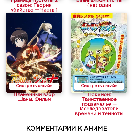
Граница пустоты 2
Евангелион 1.11: Ты
сезон: Теория
(не) один
убийства — Часть 1
Смотреть онлайн
Смотреть онлайн
Пламенный взор
Покемон:
Шаны. Фильм
Таинственное
подземелье —
Исследователи
времени и темноты
КОММЕНТАРИИ К АНИМЕ