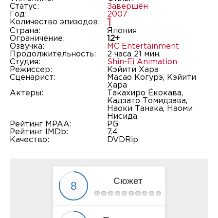
Статус:
Завершён
Год:
2007
1
Количество эпизодов:
Страна:
Япония
Ограничение:
12+
Озвучка:
MC Entertainment
Продолжительность:
2 часа 21 мин.
Студия:
Shin-Ei Animation
Режиссер:
Кэйити Хара
Сценарист:
Масао Когурэ, Кэйити
Хара
Актеры:
Такахиро Ёкокава,
Кадзато Томидзава,
Наоки Танака, Наоми
Нисида
Рейтинг MPAA:
PG
Рейтинг IMDb:
7.4
Качество:
DVDRip
Сюжет