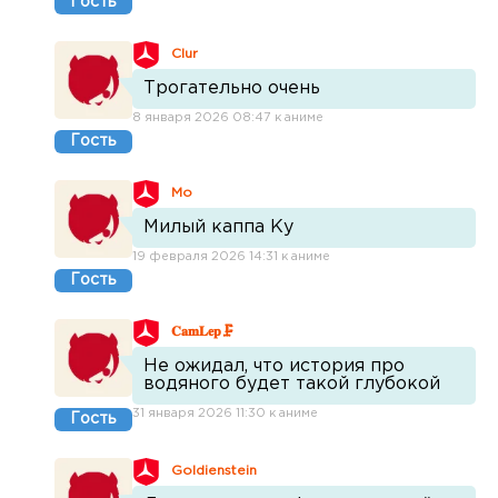
Гость
Clur
Трогательно очень
8 января 2026 08:47 к аниме
Гость
Mo
Милый каппа Ку
19 февраля 2026 14:31 к аниме
Гость
𝐂𝐚𝐦𝐋𝐞𝐩🗜
Не ожидал, что история про
водяного будет такой глубокой
31 января 2026 11:30 к аниме
Гость
Goldienstein