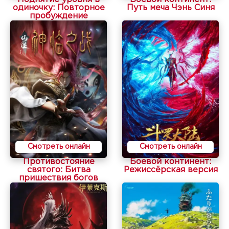
одиночку: Повторное
Путь меча Чэнь Синя
пробуждение
Смотреть онлайн
Смотреть онлайн
Противостояние
Боевой континент:
святого: Битва
Режиссёрская версия
пришествия богов