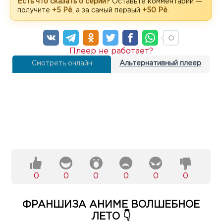
Есть что сказать о серии?
Оставьте комментарий —
получите
+5 Рё
, а за самый первый
+50 Рё
.
Плеер не работает?
Смотреть онлайн
Альтернативный плеер
0
0
0
0
0
0
ФРАНШИЗА АНИМЕ ВОЛШЕБНОЕ
ЛЕТО 👇