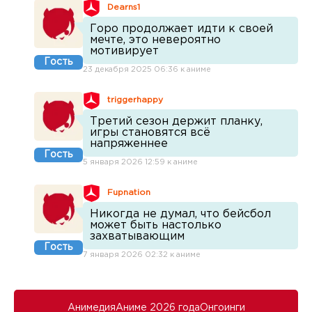
Dearns1
Горо продолжает идти к своей
мечте, это невероятно
мотивирует
Гость
23 декабря 2025 06:36 к аниме
triggerhappy
Третий сезон держит планку,
игры становятся всё
напряженнее
Гость
5 января 2026 12:59 к аниме
Fupnation
Никогда не думал, что бейсбол
может быть настолько
захватывающим
Гость
7 января 2026 02:32 к аниме
Анимедия
Аниме 2026 года
Онгоинги