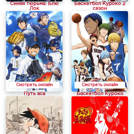
Синяя тюрьма: Блю
Баскетбол Куроко 2
Лок
сезон
Смотреть онлайн
Смотреть онлайн
Путь аса
Баскетбол Куроко