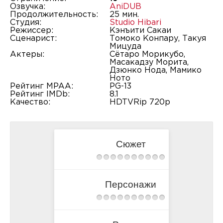
Озвучка:
AniDUB
Продолжительность:
25 мин.
Студия:
Studio Hibari
Режиссер:
Кэнъити Сакаи
Сценарист:
Томоко Конпару, Такуя
Мицуда
Актеры:
Сётаро Морикубо,
Масакадзу Морита,
Дзюнко Нода, Мамико
Ното
Рейтинг MPAA:
PG-13
Рейтинг IMDb:
8.1
Качество:
HDTVRip 720p
Сюжет
Персонажи