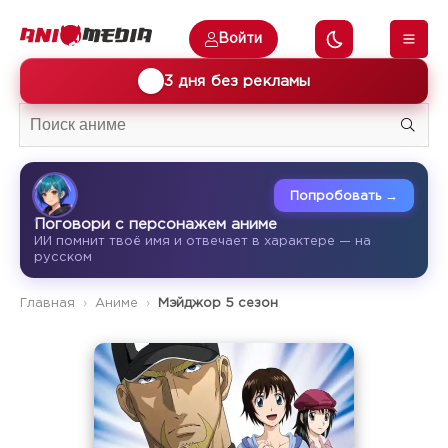
Войти
🎁
3 дня без рекламы
Попробовать →
Поговори с персонажем аниме
ИИ помнит твоё имя и отвечает в характере — на
русском
Главная
Аниме
Мэйджор 5 сезон