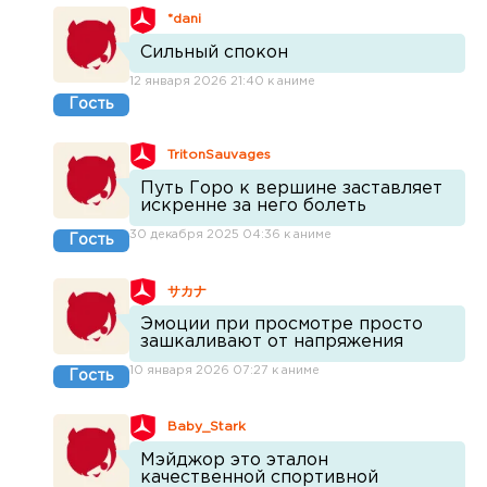
*dani
Сильный спокон
12 января 2026 21:40 к аниме
Гость
TritonSauvages
Путь Горо к вершине заставляет
искренне за него болеть
30 декабря 2025 04:36 к аниме
Гость
サカナ
Эмоции при просмотре просто
зашкаливают от напряжения
10 января 2026 07:27 к аниме
Гость
Baby_Stark
Мэйджор это эталон
качественной спортивной