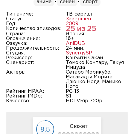
аниме
•
сёнен
•
спорт
Тип аниме:
ТВ-сериал
Статус:
Завершён
Год:
2009
25 из 25
Количество эпизодов:
Страна:
Япония
Ограничение:
16+
Озвучка:
AniDUB
Продолжительность:
24 мин.
Студия:
SynergySP
Режиссер:
Кэнъити Сакаи
Сценарист:
Томоко Конпару, Такуя
Мицуда
Актеры:
Сётаро Морикубо,
Масакадзу Морита,
Дзюнко Нода, Мамико
Ното
Рейтинг MPAA:
PG-13
Рейтинг IMDb:
8.1
Качество:
HDTVRip 720p
Сюжет