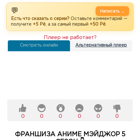
💬
Написать →
Есть что сказать о серии?
Оставьте комментарий —
получите
+5 Рё
, а за самый первый
+50 Рё
.
Плеер не работает?
Смотреть онлайн
Альтернативный плеер
0
0
0
0
0
0
ФРАНШИЗА АНИМЕ МЭЙДЖОР 5