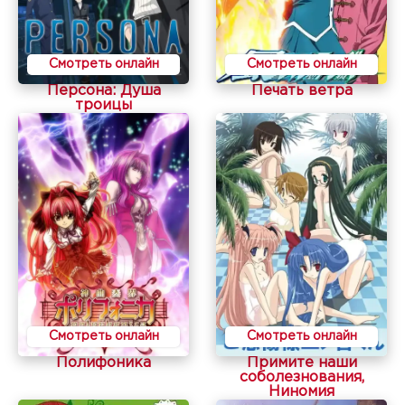
Смотреть онлайн
Смотреть онлайн
Персона: Душа
Печать ветра
троицы
Смотреть онлайн
Смотреть онлайн
Полифоника
Примите наши
соболезнования,
Ниномия