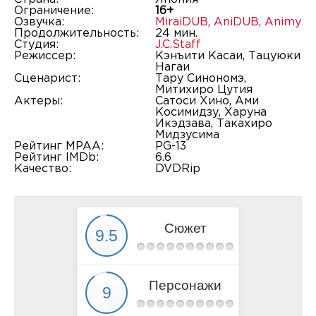
Ограничение:
16+
Озвучка:
MiraiDUB
,
AniDUB
,
Animy
Продолжительность:
24 мин.
Студия:
J.C.Staff
Режиссер:
Кэнъити Касаи, Тацуюки
Нагаи
Сценарист:
Тару Синономэ,
Митихиро Цутия
Актеры:
Сатоси Хино, Ами
Косимидзу, Харуна
Икэдзава, Такахиро
Мидзусима
Рейтинг MPAA:
PG-13
Рейтинг IMDb:
6.6
Качество:
DVDRip
Сюжет
Персонажи