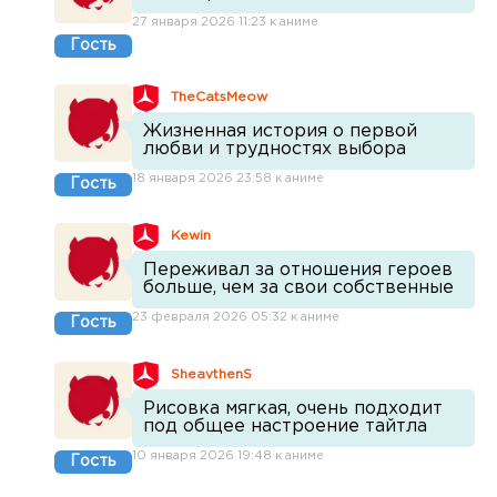
27 января 2026 11:23 к аниме
Гость
TheCatsMeow
Жизненная история о первой
любви и трудностях выбора
18 января 2026 23:58 к аниме
Гость
Kewin
Переживал за отношения героев
больше, чем за свои собственные
23 февраля 2026 05:32 к аниме
Гость
SheavthenS
Рисовка мягкая, очень подходит
под общее настроение тайтла
10 января 2026 19:48 к аниме
Гость