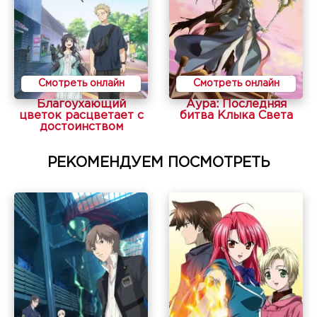
Смотреть онлайн
Смотреть онлайн
Благоухающий
Аура: Последняя
цветок расцветает с
битва Клыка Света
достоинством
РЕКОМЕНДУЕМ ПОСМОТРЕТЬ