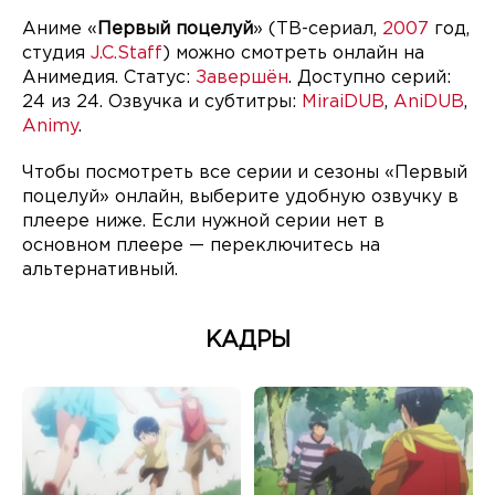
Аниме «
Первый поцелуй
» (ТВ-сериал,
2007
год,
студия
J.C.Staff
) можно смотреть онлайн на
Анимедия. Статус:
Завершён
. Доступно серий:
24 из 24. Озвучка и субтитры:
MiraiDUB
,
AniDUB
,
Animy
.
Чтобы посмотреть все серии и сезоны «Первый
поцелуй» онлайн, выберите удобную озвучку в
плеере ниже. Если нужной серии нет в
основном плеере — переключитесь на
альтернативный.
КАДРЫ