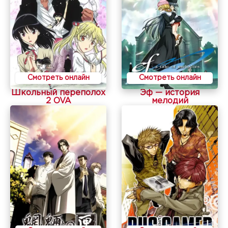
Смотреть онлайн
Смотреть онлайн
Школьный переполох
Эф — история
2 OVA
мелодий