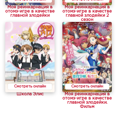
Моя реинкарнация в
Моя реинкарнация в
отомэ-игре в качестве
отомэ-игре в качестве
главной злодейки
главной злодейки 2
сезон
Смотреть онлайн
Смотреть онлайн
Школа Элис
Моя реинкарнация в
отомэ-игре в качестве
главной злодейки.
Фильм