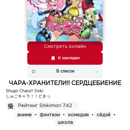
Смотреть онлайн
В закладки
В список
ЧАРА-ХРАНИТЕЛИ!! СЕРДЦЕБИЕНИЕ
Shugo Chara!! Doki
しゅごキャラ！！どきっ
Рейтинг Shikimori 7.42
аниме
•
фэнтези
•
комедия
•
сёдзё
•
школа