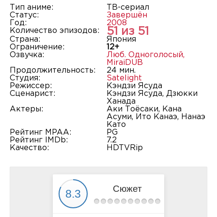
Тип аниме:
ТВ-сериал
Статус:
Завершён
Год:
2008
51 из 51
Количество эпизодов:
Страна:
Япония
Ограничение:
12+
Озвучка:
Люб. Одноголосый
,
MiraiDUB
Продолжительность:
24 мин.
Студия:
Satelight
Режиссер:
Кэндзи Ясуда
Сценарист:
Кэндзи Ясуда, Дзюкки
Ханада
Актеры:
Аки Тоёсаки, Кана
Асуми, Ито Канаэ, Нанаэ
Като
Рейтинг MPAA:
PG
Рейтинг IMDb:
7.2
Качество:
HDTVRip
Сюжет