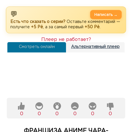
💬
Написать →
Есть что сказать о серии?
Оставьте комментарий —
получите
+5 Рё
, а за самый первый
+50 Рё
.
Плеер не работает?
Смотреть онлайн
Альтернативный плеер
0
0
0
0
0
0
ФРАНШИЗА АНИМЕ ЧАРА-