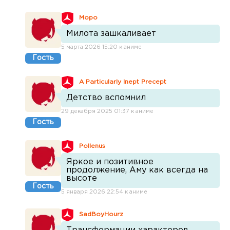
Mopo
Милота зашкаливает
5 марта 2026 15:20 к аниме
Гость
A Particularly Inept Precept
Детство вспомнил
29 декабря 2025 01:37 к аниме
Гость
Pollenus
Яркое и позитивное
продолжение, Аму как всегда на
высоте
Гость
5 января 2026 22:54 к аниме
SadBoyHourz