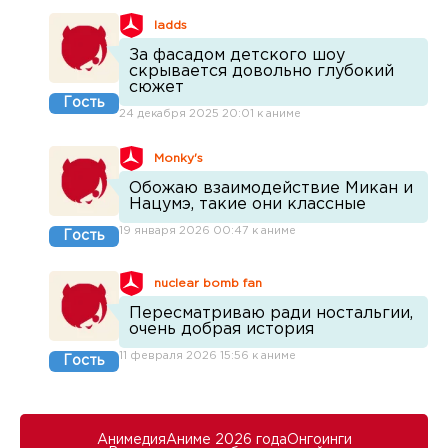
ladds
За фасадом детского шоу
скрывается довольно глубокий
сюжет
Гость
24 декабря 2025 20:01 к аниме
Monky's
Обожаю взаимодействие Микан и
Нацумэ, такие они классные
19 января 2026 00:47 к аниме
Гость
nuclear bomb fan
Пересматриваю ради ностальгии,
очень добрая история
11 февраля 2026 15:56 к аниме
Гость
Анимедия
Аниме 2026 года
Онгоинги