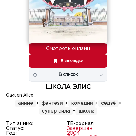
Смотреть онлайн
В закладки
В список
ШКОЛА ЭЛИС
Gakuen Alice
аниме
•
фэнтези
•
комедия
•
сёдзё
•
супер сила
•
школа
Тип аниме:
ТВ-сериал
Статус:
Завершён
Год:
2004