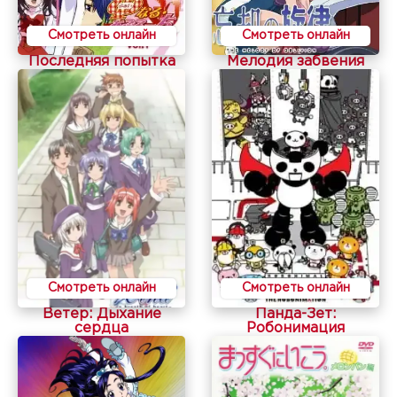
Смотреть онлайн
Смотреть онлайн
Последняя попытка
Мелодия забвения
Смотреть онлайн
Смотреть онлайн
Ветер: Дыхание
Панда-Зет:
сердца
Робонимация