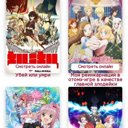
Смотреть онлайн
Смотреть онлайн
Убей или умри
Моя реинкарнация в
отомэ-игре в качестве
главной злодейки