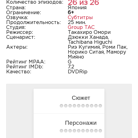
26 из 26
Количество эпизодов:
Страна:
Япония
Ограничение:
6+
Озвучка:
Субтитры
Продолжительность:
25 мин.
Студия:
Group TAC
Режиссер:
Такахиро Омори
Сценарист:
Дзюкки Ханада,
Tachibana Higuchi
Актеры:
Риэ Кугимия, Роми Пак,
Норико Ситая, Мамору
Мияно
Рейтинг MPAA:
G
Рейтинг IMDb:
7.2
Качество:
DVDRip
Сюжет
Персонажи