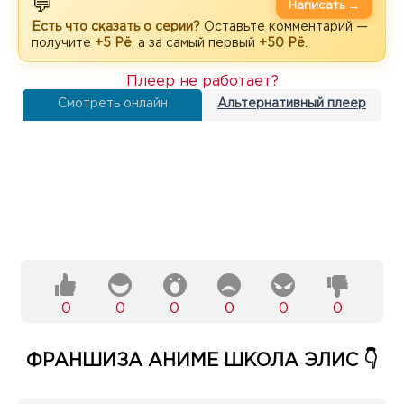
💬
Написать →
Есть что сказать о серии?
Оставьте комментарий —
получите
+5 Рё
, а за самый первый
+50 Рё
.
Плеер не работает?
Смотреть онлайн
Альтернативный плеер
0
0
0
0
0
0
ФРАНШИЗА АНИМЕ ШКОЛА ЭЛИС 👇