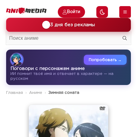
Войти
🎁
3 дня без рекламы
Попробовать →
Поговори с персонажем аниме
ИИ помнит твоё имя и отвечает в характере — на
русском
Главная
Аниме
Зимняя соната