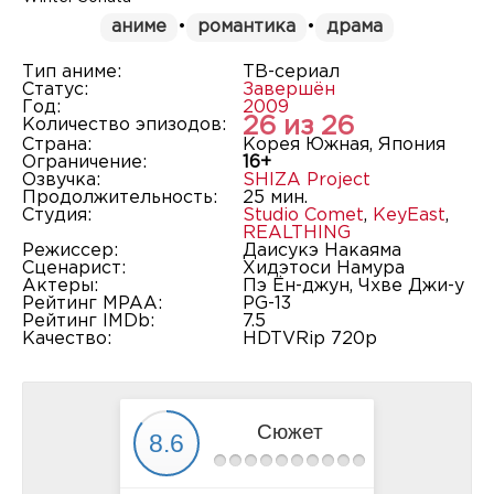
аниме
•
романтика
•
драма
Тип аниме:
ТВ-сериал
Статус:
Завершён
Год:
2009
26 из 26
Количество эпизодов:
Страна:
Корея Южная, Япония
Ограничение:
16+
Озвучка:
SHIZA Project
Продолжительность:
25 мин.
Студия:
Studio Comet
,
KeyEast
,
REALTHING
Режиссер:
Даисукэ Накаяма
Сценарист:
Хидэтоси Намура
Актеры:
Пэ Ён-джун, Чхве Джи-у
Рейтинг MPAA:
PG-13
Рейтинг IMDb:
7.5
Качество:
HDTVRip 720p
Сюжет