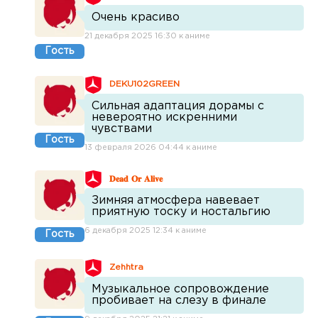
Очень красиво
21 декабря 2025 16:30 к аниме
Гость
DEKU102GREEN
Сильная адаптация дорамы с
невероятно искренними
чувствами
Гость
13 февраля 2026 04:44 к аниме
𝐃𝐞𝐚𝐝 𝐎𝐫 𝐀𝐥𝐢𝐯𝐞
Зимняя атмосфера навевает
приятную тоску и ностальгию
6 декабря 2025 12:34 к аниме
Гость
Zehhtra
Музыкальное сопровождение
пробивает на слезу в финале