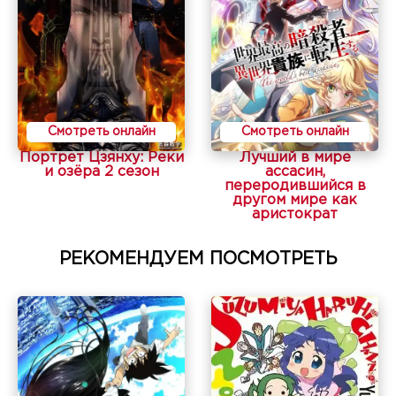
Смотреть онлайн
Смотреть онлайн
Портрет Цзянху: Реки
Лучший в мире
и озёра 2 сезон
ассасин,
переродившийся в
другом мире как
аристократ
РЕКОМЕНДУЕМ ПОСМОТРЕТЬ