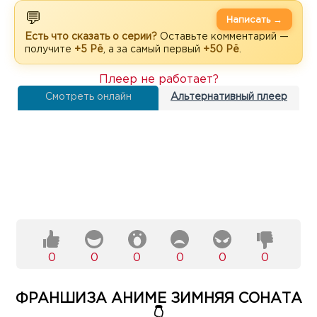
💬
Написать →
Есть что сказать о серии?
Оставьте комментарий —
получите
+5 Рё
, а за самый первый
+50 Рё
.
Плеер не работает?
Смотреть онлайн
Альтернативный плеер
0
0
0
0
0
0
ФРАНШИЗА АНИМЕ ЗИМНЯЯ СОНАТА
👇