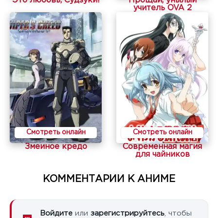
Это любовь, Судзуки!
Прощай, унылый
учитель OVA 2
Смотреть онлайн
Смотреть онлайн
Змеиное кредо
Современная магия
для чайников
КОММЕНТАРИИ К АНИМЕ
Войдите
или
зарегистрируйтесь
, чтобы