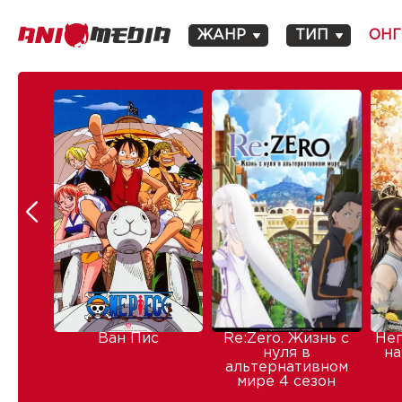
ЖАНР
ТИП
ОНГ
Ван Пис
Re:Zero. Жизнь с
Не
нуля в
на
альтернативном
мире 4 сезон