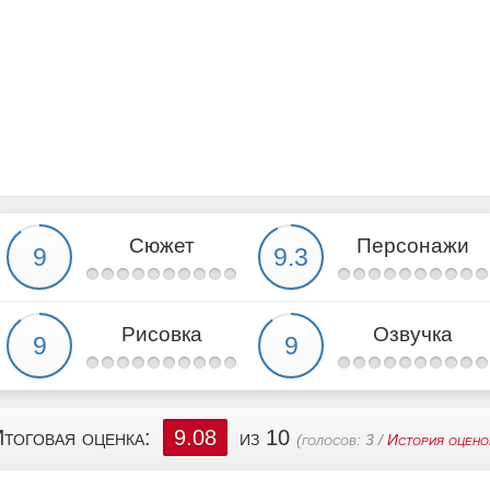
Сюжет
Персонажи
Рисовка
Озвучка
тоговая оценка:
9.08
из 10
(голосов:
3
/
История оцено