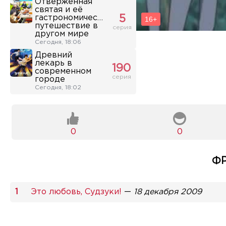
Отверженная
святая и её
гастрономическое
5
путешествие в
серия
другом мире
Сегодня, 18:06
Древний
лекарь в
190
современном
серия
городе
Сегодня, 18:02
0
0
ФР
Это любовь, Судзуки!
—
18 декабря 2009