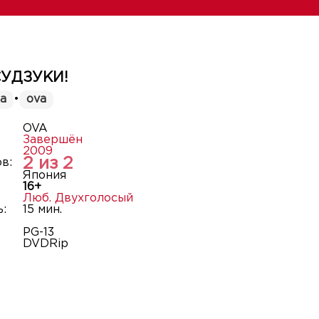
СУДЗУКИ!
а
•
ova
OVA
Завершён
2009
2 из 2
в:
Япония
16+
Люб. Двухголосый
:
15 мин.
PG-13
DVDRip