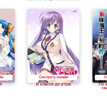
йн
Смотреть онлайн
С
!
В классе до утра!
По 
се