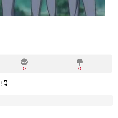
0
0
 👇