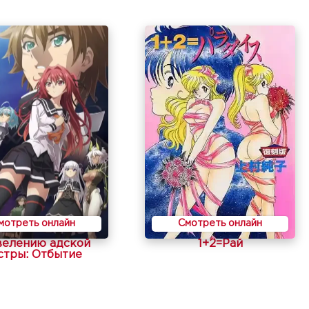
мотреть онлайн
Смотреть онлайн
велению адской
1+2=Рай
стры: Отбытие