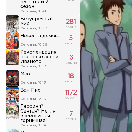
серия
царством 2
сезон
Сегодня, 18:41
Безупречный
281
мир
серия
Сегодня, 18:37
Невеста демона
5
серия
Сегодня, 18:26
Рекомендация
старшеклассника
6
Ивамото
серия
Сегодня, 18:20
Мао
18
серия
Сегодня, 18:13
Ван Пис
1172
серия
Сегодня, 18:10
Героиня?
Святая? Нет, я
7
всемогущая
серия
горничная!
Сегодня, 18:06