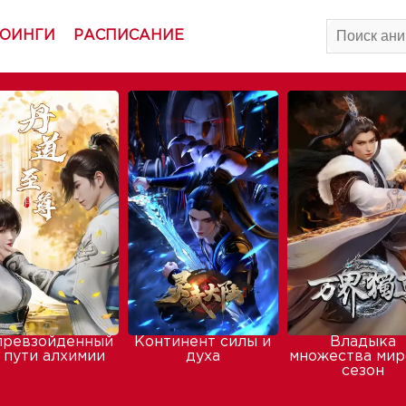
ОИНГИ
РАСПИСАНИЕ
превзойденный
Континент силы и
Владыка
 пути алхимии
духа
множества мир
сезон