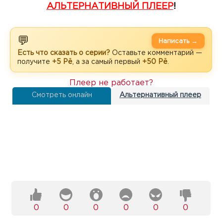
АЛЬТЕРНАТИВНЫЙ ПЛЕЕР
!
💬
Написать →
Есть что сказать о серии?
Оставьте комментарий —
получите
+5 Рё
, а за самый первый
+50 Рё
.
Плеер не работает?
Смотреть онлайн
Альтернативный плеер
0
0
0
0
0
0