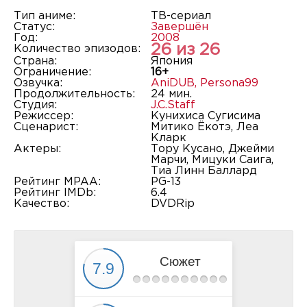
Тип аниме:
ТВ-сериал
Статус:
Завершён
Год:
2008
26 из 26
Количество эпизодов:
Страна:
Япония
Ограничение:
16+
Озвучка:
AniDUB
,
Persona99
Продолжительность:
24 мин.
Студия:
J.C.Staff
Режиссер:
Кунихиса Сугисима
Сценарист:
Митико Ёкотэ, Леа
Кларк
Актеры:
Тору Кусано, Джейми
Марчи, Мицуки Саига,
Тиа Линн Баллард
Рейтинг MPAA:
PG-13
Рейтинг IMDb:
6.4
Качество:
DVDRip
Сюжет