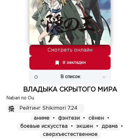
Смотреть онлайн
В закладки
В список
ВЛАДЫКА СКРЫТОГО МИРА
Nabari no Ou
Рейтинг Shikimori 7.24
аниме
•
фэнтези
•
сёнен
•
боевые искусства
•
экшен
•
драма
•
сверхъестественное