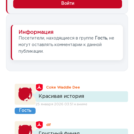
Войти
Информация
Посетители, находящиеся в группе
Гость
, не
могут оставлять комментарии к данной
публикации.
Coke Waddle Dee
Красивая история
25 января 2026 03:51 к аниме
Гость
dif
Грустный финал