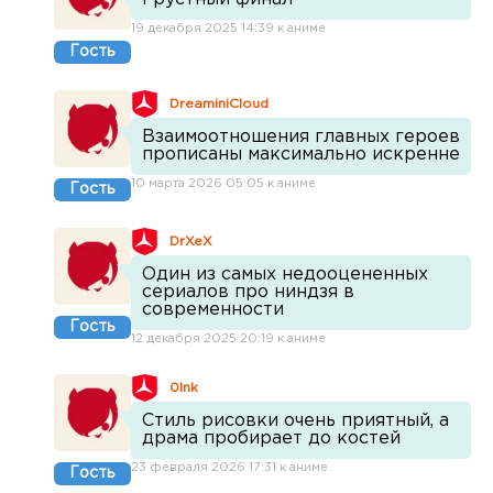
19 декабря 2025 14:39 к аниме
Гость
DreaminiCloud
Взаимоотношения главных героев
прописаны максимально искренне
10 марта 2026 05:05 к аниме
Гость
DrXeX
Один из самых недооцененных
сериалов про ниндзя в
современности
Гость
12 декабря 2025 20:19 к аниме
0Ink
Стиль рисовки очень приятный, а
драма пробирает до костей
23 февраля 2026 17:31 к аниме
Гость