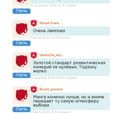
19 февраля 2026 16:14 к аниме
Гость
Mount Evers
Очень лампово
1 марта 2026 02:13 к аниме
Гость
DRAGON_KILL
Золотой стандарт романтических
комедий из нулевых, Тодзоку
жалко
Гость
13 декабря 2025 06:50 к аниме
Brun0_pereir4
Манга конечно лучше, но и аниме
передает ту самую атмосферу
выбора
Гость
7 марта 2026 13:54 к аниме