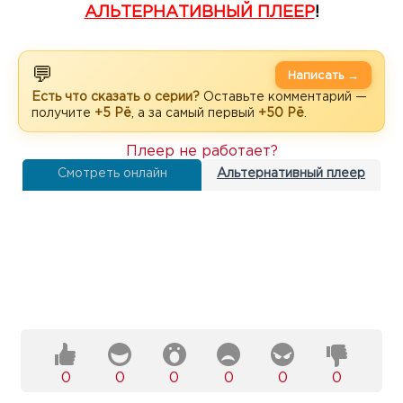
АЛЬТЕРНАТИВНЫЙ ПЛЕЕР
!
💬
Написать →
Есть что сказать о серии?
Оставьте комментарий —
получите
+5 Рё
, а за самый первый
+50 Рё
.
Плеер не работает?
Смотреть онлайн
Альтернативный плеер
0
0
0
0
0
0