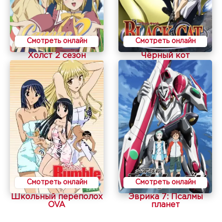
Смотреть онлайн
Смотреть онлайн
Холст 2 сезон
Чёрный кот
Смотреть онлайн
Смотреть онлайн
Школьный переполох
Эврика 7: Псалмы
OVA
планет