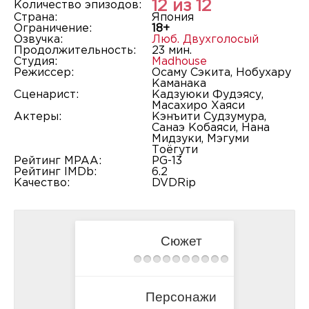
12 из 12
Количество эпизодов:
Страна:
Япония
Ограничение:
18+
Озвучка:
Люб. Двухголосый
Продолжительность:
23 мин.
Студия:
Madhouse
Режиссер:
Осаму Сэкита, Нобухару
Каманака
Сценарист:
Кадзуюки Фудэясу,
Масахиро Хаяси
Актеры:
Кэнъити Судзумура,
Санаэ Кобаяси, Нана
Мидзуки, Мэгуми
Тоёгути
Рейтинг MPAA:
PG-13
Рейтинг IMDb:
6.2
Качество:
DVDRip
Сюжет
Персонажи