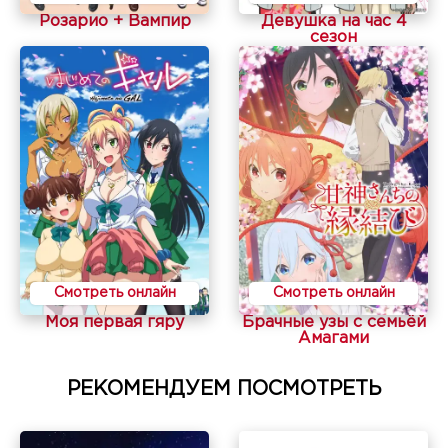
Розарио + Вампир
Девушка на час 4
сезон
Смотреть онлайн
Смотреть онлайн
Моя первая гяру
Брачные узы с семьёй
Амагами
РЕКОМЕНДУЕМ ПОСМОТРЕТЬ