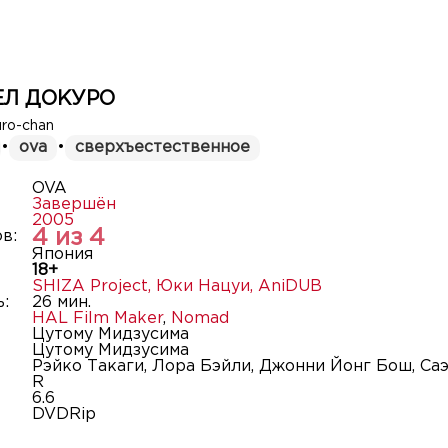
ЕЛ ДОКУРО
uro-chan
•
ova
•
сверхъестественное
OVA
Завершён
2005
4 из 4
в:
Япония
18+
SHIZA Project
,
Юки Нацуи
,
AniDUB
:
26 мин.
HAL Film Maker
,
Nomad
Цутому Мидзусима
Цутому Мидзусима
Рэйко Такаги, Лора Бэйли, Джонни Йонг Бош, Са
R
6.6
DVDRip