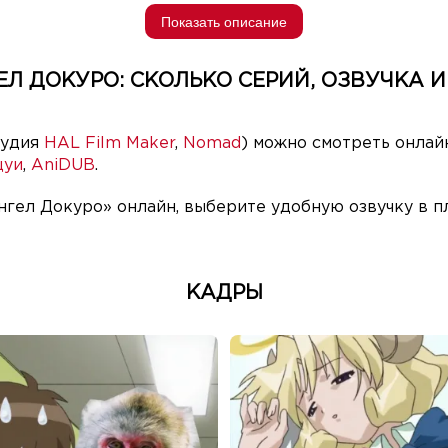
Показать описание
Л ДОКУРО: СКОЛЬКО СЕРИЙ, ОЗВУЧКА И
тудия
HAL Film Maker
,
Nomad
) можно смотреть онлай
цуи
,
AniDUB
.
нгел Докуро» онлайн, выберите удобную озвучку в п
КАДРЫ