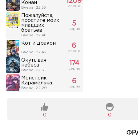
1209
Конан
серия
Вчера, 22:55
Пожалуйста,
простите моих
5
младших
серия
братьев
Вчера, 22:48
Кот и дракон
6
серия
Вчера, 22:42
Окутывая
174
небеса
серия
Вчера, 22:31
Монстрик
6
Карамелька
серия
Вчера, 22:20
0
0
ФР