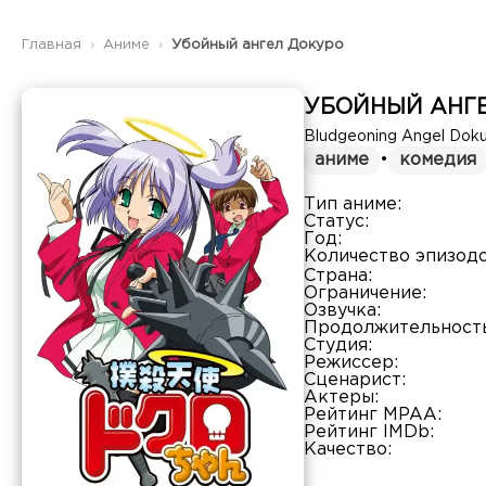
Главная
Аниме
Убойный ангел Докуро
УБОЙНЫЙ АНГ
Bludgeoning Angel Dok
аниме
•
комедия
Тип аниме:
Статус:
Год:
Количество эпизодо
Страна:
Ограничение:
Озвучка:
Продолжительность
Студия:
Режиссер:
Сценарист:
Актеры:
Рейтинг MPAA:
Рейтинг IMDb:
Качество: