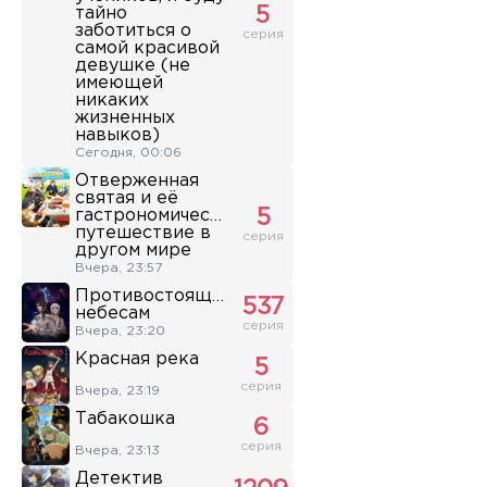
тайно
5
заботиться о
серия
самой красивой
девушке (не
имеющей
никаких
жизненных
навыков)
Сегодня, 00:06
Отверженная
святая и её
гастрономическое
5
путешествие в
серия
другом мире
Вчера, 23:57
Противостоящий
537
небесам
серия
Вчера, 23:20
Красная река
5
серия
Вчера, 23:19
Табакошка
6
серия
Вчера, 23:13
Детектив