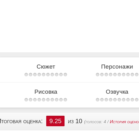
Сюжет
Персонажи
Рисовка
Озвучка
тоговая оценка:
9.25
из 10
(голосов:
4
/
История оцено