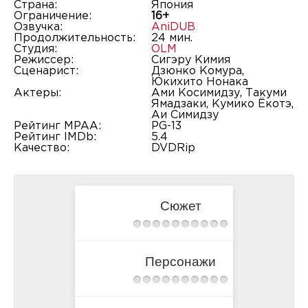
Страна:
Япония
Ограничение:
16+
Озвучка:
AniDUB
Продолжительность:
24 мин.
Студия:
OLM
Режиссер:
Сигэру Кимия
Сценарист:
Дзюнко Комура,
Юкихито Нонака
Актеры:
Ами Косимидзу, Такуми
Ямадзаки, Кумико Ёкотэ,
Аи Симидзу
Рейтинг MPAA:
PG-13
Рейтинг IMDb:
5.4
Качество:
DVDRip
Сюжет
Персонажи