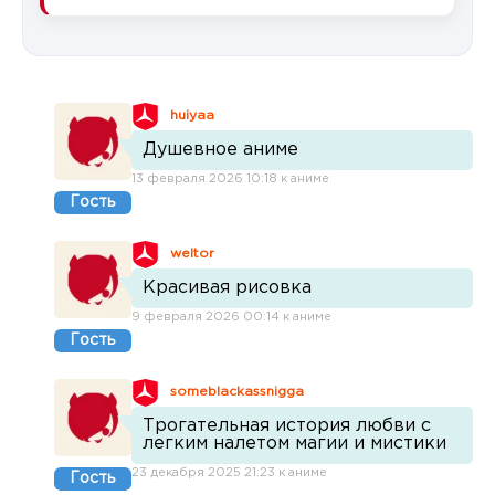
huiyaa
Душевное аниме
13 февраля 2026 10:18 к аниме
Гость
weltor
Красивая рисовка
9 февраля 2026 00:14 к аниме
Гость
someblackassnigga
Трогательная история любви с
легким налетом магии и мистики
23 декабря 2025 21:23 к аниме
Гость