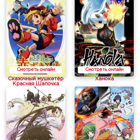
Смотреть онлайн
Смотреть онлайн
Сказочный мушкетёр
Ханока
Красная Шапочка