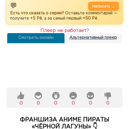
💬
Написать →
Есть что сказать о серии?
Оставьте комментарий —
получите
+5 Рё
, а за самый первый
+50 Рё
.
Плеер не работает?
Смотреть онлайн
Альтернативный плеер
0
0
0
0
0
0
ФРАНШИЗА АНИМЕ ПИРАТЫ
«ЧЁРНОЙ ЛАГУНЫ» 👇