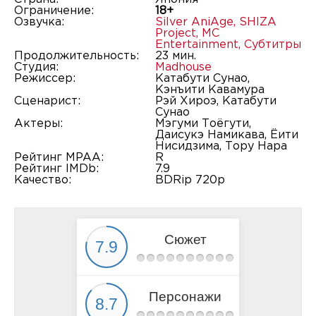
Ограничение:
18+
Озвучка:
Silver AniAge
,
SHIZA
Project
,
MC
Entertainment
,
Субтитры
Продолжительность:
23 мин.
Студия:
Madhouse
Режиссер:
Катабути Сунао,
Кэнъити Кавамура
Сценарист:
Рэй Хироэ, Катабути
Сунао
Актеры:
Мэгуми Тоёгути,
Даисукэ Намикава, Ёити
Нисидзима, Тору Нара
Рейтинг MPAA:
R
Рейтинг IMDb:
7.9
Качество:
BDRip 720p
Сюжет
Персонажи