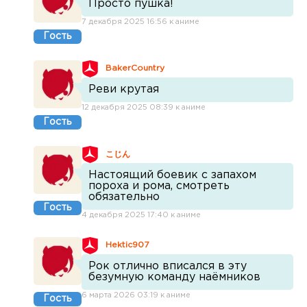
Просто пушка!
7 декабря 2025 16:56 к аниме
Гость
BakerCountry
Реви крутая
12 декабря 2025 08:39 к аниме
Гость
こじん
Настоящий боевик с запахом
пороха и рома, смотреть
обязательно
Гость
4 декабря 2025 17:40 к аниме
Hektic907
Рок отлично вписался в эту
безумную команду наёмников
6 марта 2026 03:19 к аниме
Гость