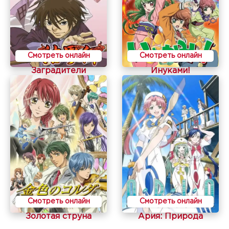
Смотреть онлайн
Смотреть онлайн
Заградители
Инуками!
Смотреть онлайн
Смотреть онлайн
Золотая струна
Ария: Природа