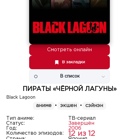
Смотреть онлайн
В закладки
В список
ПИРАТЫ «ЧЁРНОЙ ЛАГУНЫ»
Black Lagoon
аниме
•
экшен
•
сэйнэн
Тип аниме:
ТВ-сериал
Статус:
Завершён
Год:
2006
12 из 12
Количество эпизодов:
Страна:
Япония