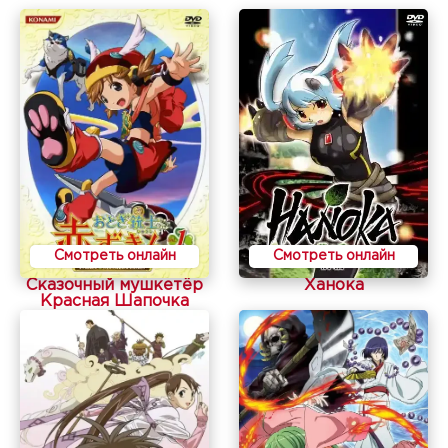
Смотреть онлайн
Смотреть онлайн
Сказочный мушкетёр
Ханока
Красная Шапочка