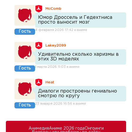
McComb
Юмор Дроссель и Гедехтниса
просто выносит мозг
4 февраля 2026 17:42 к аниме
Гость
Lakey2099
Удивительно сколько харизмы в
этих 3D моделях
1 марта 2026 11:03 к аниме
Гость
Heat
Диалоги простроены гениально
смотрю по кругу
23 января 2026 16:56 к аниме
Гость
Анимедия
Аниме 2026 года
Онгоинги