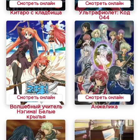
Смотреть онлайн
Смотреть онлайн
Китаро с кладбища
Ультрафиолет: Код
044
Смотреть онлайн
Смотреть онлайн
Волшебный учитель
Анжелика
Нэгима! Белые
крылья