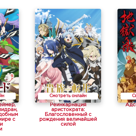
йн
Смотреть онлайн
С
еймер,
Реинкарнация
Адс
идран,
аристократа:
одобным
Благословенный с
мире с
рождения величайшей
и
силой
и