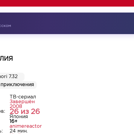
усском
ИЛИЯ
ori 7.32
приключения
ТВ-сериал
Завершён
2008
26 из 26
в:
Япония
16+
animereactor
:
24 мин.