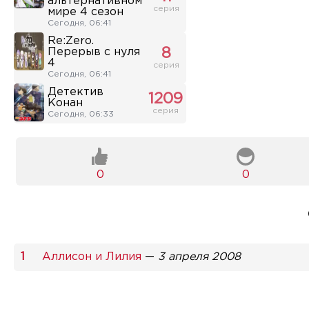
альтернативном
серия
мире 4 сезон
Сегодня, 06:41
Re:Zero.
Перерыв с нуля
8
4
серия
Сегодня, 06:41
Детектив
1209
Конан
серия
Сегодня, 06:33
0
0
Аллисон и Лилия
—
3 апреля 2008