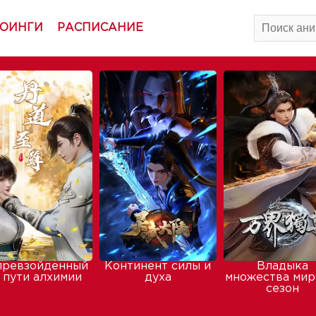
ОИНГИ
РАСПИСАНИЕ
превзойденный
Континент силы и
Владыка
 пути алхимии
духа
множества мир
сезон