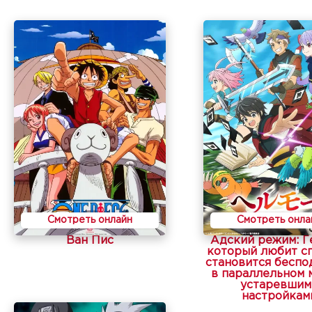
Смотреть онлайн
Смотреть онла
Ван Пис
Адский режим: Г
который любит сп
становится бесп
в параллельном 
устаревшим
настройкам