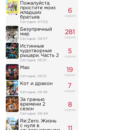
Пожалуйста,
простите моих
6
младших
серия
братьев
Сегодня, 07:02
Безупречный
281
мир
серия
Сегодня, 06:57
Истинные
чудотворные
5
рыцари. Часть 2
серия
Сегодня, 06:51
Мао
19
серия
Сегодня, 06:51
Кот и дракон
7
серия
Сегодня, 06:45
За гранью
времени 2
8
сезон
серия
Сегодня, 06:44
Re:Zero. Жизнь
с нуля в
11