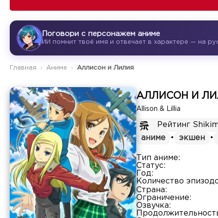
Поговори с персонажем аниме
ИИ помнит твоё имя и отвечает в характере — на р
Главная
Аниме
Аллисон и Лилия
АЛЛИСОН И Л
Allison & Lillia
Рейтинг Shikim
аниме
•
экшен
•
Тип аниме:
Статус:
Год:
Количество эпизодо
Страна:
Ограничение:
Озвучка:
Продолжительность