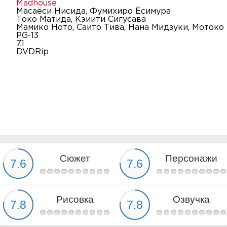
Madhouse
Масаёси Нисида, Фумихиро Ёсимура
Токо Матида, Кэиити Сигусава
Мамико Ното, Саито Тива, Нана Мидзуки, Мотоко
PG-13
7.1
DVDRip
Сюжет
Персонажи
Рисовка
Озвучка