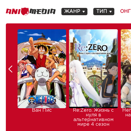
ЖАНР
ТИП
ОНГ
Ван Пис
Re:Zero. Жизнь с
Не
нуля в
на
альтернативном
мире 4 сезон