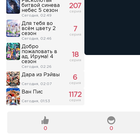
Расколотая
битвой синева
207
небес 5 сезон
серия
Сегодня, 02:49
Для тебя во
всём цвету 2
7
сезон
серия
Сегодня, 02:46
Добро
пожаловать в
18
ад, Ирума! 4
серия
сезон
Сегодня, 02:26
Дара из Рэйвы
6
серия
Сегодня, 02:07
Ван Пис
1172
серия
Сегодня, 01:53
0
0