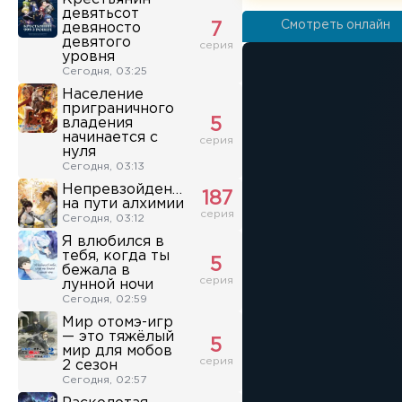
девятьсот
Смотреть онлайн
девяносто
7
девятого
серия
уровня
Сегодня, 03:25
Население
приграничного
владения
5
начинается с
серия
нуля
Сегодня, 03:13
Непревзойденный
187
на пути алхимии
серия
Сегодня, 03:12
Я влюбился в
тебя, когда ты
5
бежала в
серия
лунной ночи
Сегодня, 02:59
Мир отомэ-игр
— это тяжёлый
5
мир для мобов
серия
2 сезон
Сегодня, 02:57