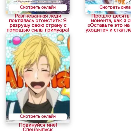
Смотреть онлайн
Смотреть онла
Разгневанная леди
Прошло десять 
поклялась отомстить: Я
момента, как я с
разрушу свою страну с
«Оставьте это на
помощью силы гримуара!
уходите» и стал л
Смотреть онлайн
Повинуйся мне!
Спецвыпуск