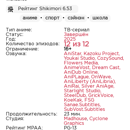
Рейтинг Shikimori 6.53
аниме
•
спорт
•
сэйнэн
•
школа
Тип аниме:
ТВ-сериал
Статус:
Завершён
Год:
2025
12 из 12
Количество эпизодов:
Ограничение:
16+
Озвучка:
AniStar
,
Kazoku Project
,
Youkai Studio
,
CozySound
,
Flowers Media
,
AnimeVost
,
Dream Cast
,
AniDub Online
,
AniPLague
,
OnWave
,
AniLiberty (AniLibria)
,
AniRai
,
Silver AniAge
,
Starlight Studio
,
SteelDub
,
GrickVoice
,
KoeKak
,
FSG
Sanae.Subtitles
,
SubVost.Subtitles
Продолжительность:
23 мин.
Студия:
Madhouse
,
Cyclone
Graphics
Рейтинг MPAA:
PG-13