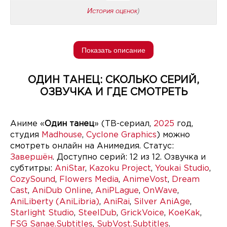
История оценок
)
Показать описание
ОДИН ТАНЕЦ: СКОЛЬКО СЕРИЙ,
ОЗВУЧКА И ГДЕ СМОТРЕТЬ
Аниме «
Один танец
» (ТВ-сериал,
2025
год,
студия
Madhouse
,
Cyclone Graphics
) можно
смотреть онлайн на Анимедия. Статус:
Завершён
. Доступно серий: 12 из 12. Озвучка и
субтитры:
AniStar
,
Kazoku Project
,
Youkai Studio
,
CozySound
,
Flowers Media
,
AnimeVost
,
Dream
Cast
,
AniDub Online
,
AniPLague
,
OnWave
,
AniLiberty (AniLibria)
,
AniRai
,
Silver AniAge
,
Starlight Studio
,
SteelDub
,
GrickVoice
,
KoeKak
,
FSG Sanae.Subtitles
,
SubVost.Subtitles
.