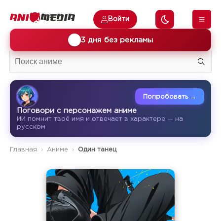
Войти
🎁
3 дня без рекламы
Попробовать →
Поговори с персонажем аниме
ИИ помнит твоё имя и отвечает в характере — на
русском
Главная
Аниме
Один танец