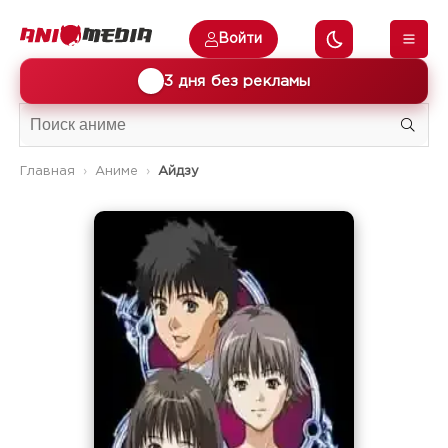
Войти
🎁
3 дня без рекламы
Главная
Аниме
Айдзу