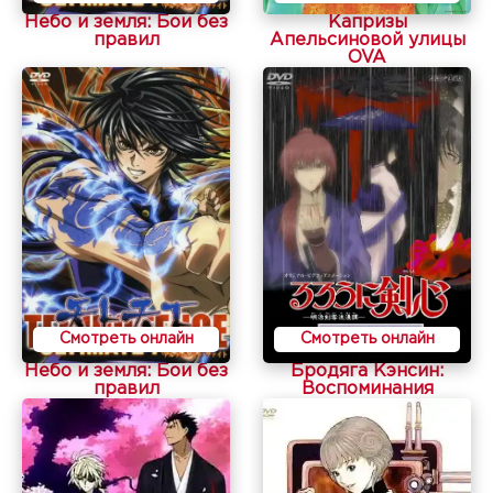
Небо и земля: Бои без
Капризы
правил
Апельсиновой улицы
OVA
Смотреть онлайн
Смотреть онлайн
Небо и земля: Бои без
Бродяга Кэнсин:
правил
Воспоминания