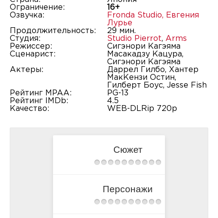
Ограничение:
16+
Озвучка:
Fronda Studio
,
Евгения
Лурье
Продолжительность:
29 мин.
Студия:
Studio Pierrot
,
Arms
Режиссер:
Сигэнори Кагэяма
Сценарист:
Масакадзу Кацура,
Сигэнори Кагэяма
Актеры:
Даррел Гилбо, Хантер
МакКензи Остин,
Гилберт Боус, Jesse Fish
Рейтинг MPAA:
PG-13
Рейтинг IMDb:
4.5
Качество:
WEB-DLRip 720p
Сюжет
Персонажи