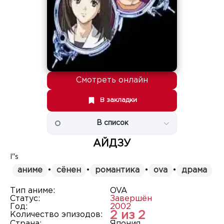
Смотреть онлайн
В закладки
В список
АЙДЗУ
I''s
аниме
•
сёнен
•
романтика
•
ova
•
драма
Тип аниме:
OVA
Статус:
Завершён
Год:
2002
2 из 2
Количество эпизодов:
Страна:
Япония