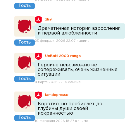
Гость
zlsy
Драматичная история взросления
и первой влюбленности
23 февраля 2026 22:07 к аниме
Гость
UeBaN 2000 ranga
Героине невозможно не
сопереживать, очень жизненные
ситуации
Гость
4 марта 2026 22:14 к аниме
Iamdepresso
Коротко, но пробирает до
глубины души своей
искренностью
Гость
10 февраля 2026 18:27 к аниме