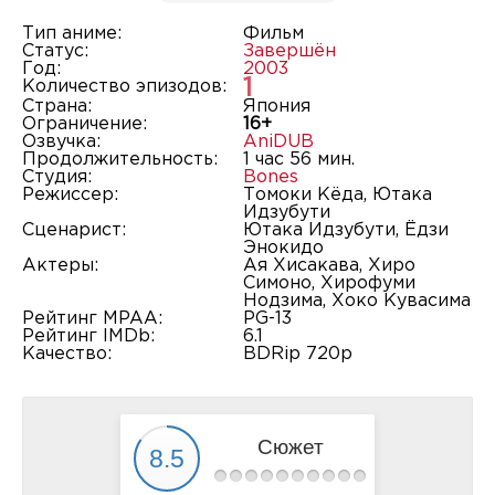
Тип аниме:
Фильм
Статус:
Завершён
Год:
2003
1
Количество эпизодов:
Страна:
Япония
Ограничение:
16+
Озвучка:
AniDUB
Продолжительность:
1 час 56 мин.
Студия:
Bones
Режиссер:
Томоки Кёда, Ютака
Идзубути
Сценарист:
Ютака Идзубути, Ёдзи
Энокидо
Актеры:
Ая Хисакава, Хиро
Симоно, Хирофуми
Нодзима, Хоко Кувасима
Рейтинг MPAA:
PG-13
Рейтинг IMDb:
6.1
Качество:
BDRip 720p
Сюжет