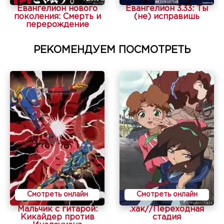
Евангелион нового
Евангелион 3.33: Ты
поколения: Смерть и
(не) исправишь
перерождение
РЕКОМЕНДУЕМ ПОСМОТРЕТЬ
Смотреть онлайн
Смотреть онлайн
Мальчик с гитарой:
.хак//Переходная
Кикайдер против
стадия