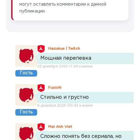
могут оставлять комментарии к данной
публикации.
Hazukue | Twitch
Мощная перепевка
22 декабря 2025 17:26 к аниме
Гость
FusioN
Стильно и грустно
6 декабря 2025 00:43 к аниме
Гость
Mai Anh Viet
Сложно понять без сериала, но