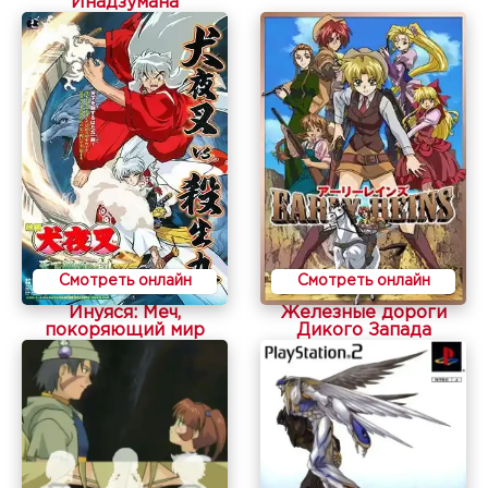
Инадзумана
Смотреть онлайн
Смотреть онлайн
Инуяся: Меч,
Железные дороги
покоряющий мир
Дикого Запада