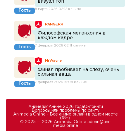
визуал топ
8 марта 2026 02:12 к аниме
Гость
RΛNGΞRR
Философская меланхолия в
каждом кадре
7 февраля 2026 02:11 к аниме
Гость
MrWayne
Финал пробивает на слезу, очень
сильная вещь
7 февраля 2026 15:08 к аниме
Гость
Анимедия
Аниме 2026 года
Онгоинги
Вопросы или проблемы по сайту
Animedia Online - Все аниме онлайн в одном месте
(18+).
© 2025 — 2026 Animedia Online
admin@ani-
media.online