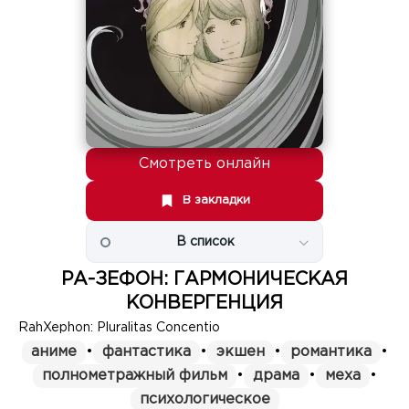
Смотреть онлайн
В закладки
В список
РА-ЗЕФОН: ГАРМОНИЧЕСКАЯ
КОНВЕРГЕНЦИЯ
RahXephon: Pluralitas Concentio
аниме
•
фантастика
•
экшен
•
романтика
•
полнометражный фильм
•
драма
•
меха
•
психологическое