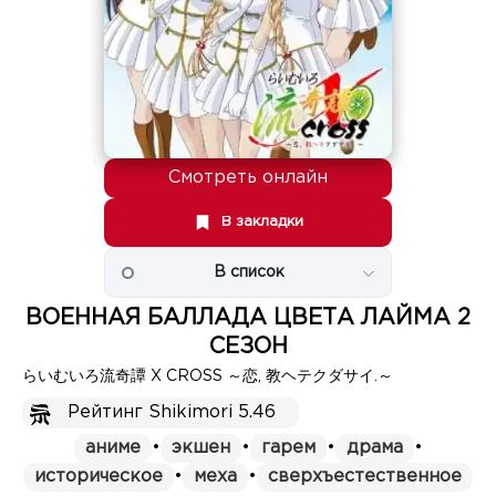
Смотреть онлайн
В закладки
В список
ВОЕННАЯ БАЛЛАДА ЦВЕТА ЛАЙМА 2
СЕЗОН
らいむいろ流奇譚 X CROSS ～恋, 教ヘテクダサイ.～
Рейтинг Shikimori 5.46
аниме
•
экшен
•
гарем
•
драма
•
историческое
•
меха
•
сверхъестественное