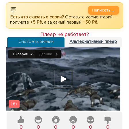
💬
Написать →
Есть что сказать о серии?
Оставьте комментарий —
получите
+5 Рё
, а за самый первый
+50 Рё
.
Плеер не работает?
Смотреть онлайн
Альтернативный плеер
0
0
0
0
0
0