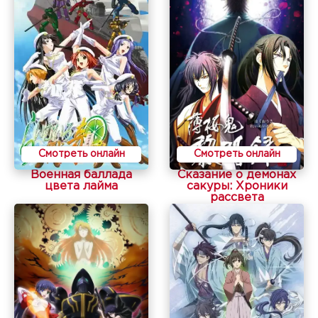
Смотреть онлайн
Смотреть онлайн
Военная баллада
Сказание о демонах
цвета лайма
сакуры: Хроники
рассвета