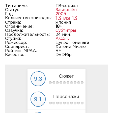
Тип аниме:
ТВ-сериал
Статус:
Завершён
Год:
2005
13 из 13
Количество эпизодов:
Страна:
Япония
Ограничение:
18+
Озвучка:
Субтитры
Продолжительность:
24 мин.
Студия:
A.C.G.T.
Режиссер:
Цунэо Томинага
Сценарист:
Хитоми Миэно
Рейтинг MPAA:
R+
Качество:
DVDRip
Сюжет
Персонажи