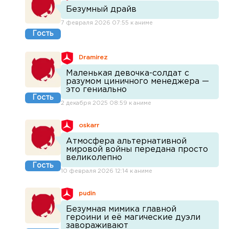
Безумный драйв
7 февраля 2026 07:55 к аниме
Гость
Dramirez
Маленькая девочка-солдат с
разумом циничного менеджера —
это гениально
Гость
2 декабря 2025 08:59 к аниме
oskarr
Атмосфера альтернативной
мировой войны передана просто
великолепно
Гость
10 февраля 2026 12:14 к аниме
pudin
Безумная мимика главной
героини и её магические дуэли
завораживают