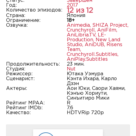
Статус:
Завершён
Год:
2017
12 из 12
Количество эпизодов:
Страна:
Япония
Ограничение:
18+
Озвучка:
Animedia
,
SHIZA Project
,
Crunchyroll
,
AniFilm
,
AniLibria.TV
,
LE-
Production
,
New Land
Studio
,
AniDUB
,
Risens
Team
,
Crunchyroll.Subtitles
,
AniPlay.Subtitles
Продолжительность:
23 мин.
Студия:
Nut
Режиссер:
Ютака Уэмура
Сценарист:
Кэнта Ихара, Карло
Дзэн
Актеры:
Аои Юки, Саори Хаями,
Кэнъю Хориути,
Синъитиро Мики
Рейтинг MPAA:
R
Рейтинг IMDb:
7.6
Качество:
HDTVRip 720p