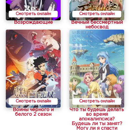
Смотреть онлайн
Смотреть онлайн
Возрождающие
Вечный бессмертный
небосвод
Смотреть онлайн
Смотреть онлайн
Воины чёрного и
Что ты будешь делать
белого 2 сезон
во время
апокалипсиса?
Будешь ли ты занят?
Могу ли я спасти