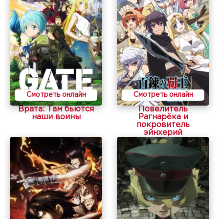
Смотреть онлайн
Смотреть онлайн
Врата: Там бьются
Повелитель
наши воины
Рагнарёка и
покровитель
эйнхерий