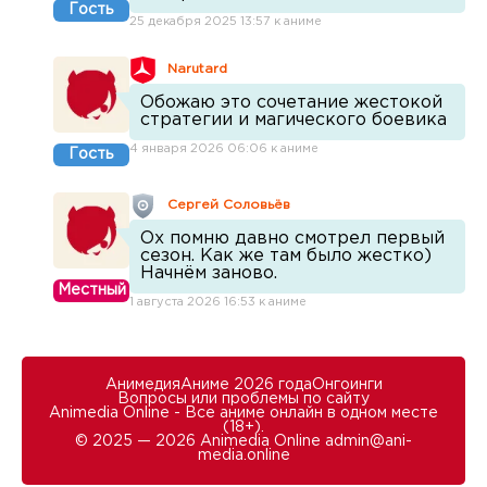
Гость
25 декабря 2025 13:57 к аниме
Narutard
Обожаю это сочетание жестокой
стратегии и магического боевика
4 января 2026 06:06 к аниме
Гость
Сергей Соловьёв
Ох помню давно смотрел первый
сезон. Как же там было жестко)
Начнём заново.
Местный
1 августа 2026 16:53 к аниме
Анимедия
Аниме 2026 года
Онгоинги
Вопросы или проблемы по сайту
Animedia Online - Все аниме онлайн в одном месте
(18+).
© 2025 — 2026 Animedia Online
admin@ani-
media.online