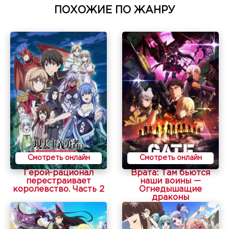
ПОХОЖИЕ ПО ЖАНРУ
Смотреть онлайн
Смотреть онлайн
Герой-рационал
Врата: Там бьются
перестраивает
наши воины —
королевство. Часть 2
Огнедышащие
драконы