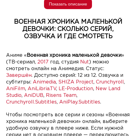
Показать описание
ВОЕННАЯ ХРОНИКА МАЛЕНЬКОЙ
ДЕВОЧКИ: СКОЛЬКО СЕРИЙ,
ОЗВУЧКА И ГДЕ СМОТРЕТЬ
Аниме «
Военная хроника маленькой девочки
»
(ТВ-сериал,
2017
год, студия
Nut
) можно
смотреть онлайн на Анимедия. Статус:
Завершён
. Доступно серий: 12 из 12. Озвучка и
субтитры:
Animedia
,
SHIZA Project
,
Crunchyroll
,
AniFilm
,
AniLibria.TV
,
LE-Production
,
New Land
Studio
,
AniDUB
,
Risens Team
,
Crunchyroll.Subtitles
,
AniPlay.Subtitles
.
Чтобы посмотреть все серии и сезоны «Военная
хроника маленькой девочки» онлайн, выберите
удобную озвучку в плеере ниже. Если нужной
серии нет в основном плеере — переключитесь