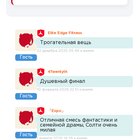
Elite Edge Fitness
Трогательная вещь
22 декабря 2025 05:46 к аниме
Гость
4Twentyth
Душевный финал
10 февраля 2026 22:51 к аниме
Гость
「Expo」
Отличная смесь фантастики и
семейной драмы, Солти очень
милая
Гость
1 января 2026 14:28 к аниме