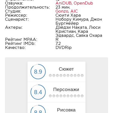
Озвучка:
AniDUB
,
OpenDub
Продолжительность:
23 мин.
Студия:
Gonzo
,
AIC
Режиссер:
Сюити Хара
Сценарист:
Нобору Кимура, Джон
Бургмейер
Актеры:
Дзёдзи Наката, Люси
Кристиан, Кара
Эдвардс, Саяка Охара
Рейтинг MPAA:
R
Рейтинг IMDb:
7.2
Качество:
DVDRip
Сюжет
Персонажи
Рисовка