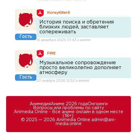
KoreyKiller6
История поиска и обретения
близких людей, заставляет
сопереживать
Гость
16 декабря 2025 01:43 к аниме
FIRE
Музыкальное сопровождение
просто великолепно дополняет
атмосферу
Гость
20 января 2026 12:52 к аниме
Анимедия
Аниме 2026 года
Онгоинги
Вопросы или проблемы по сайту
Animedia Online - Все аниме онлайн в одном месте
(18+).
© 2025 — 2026 Animedia Online
admin@ani-
media.online