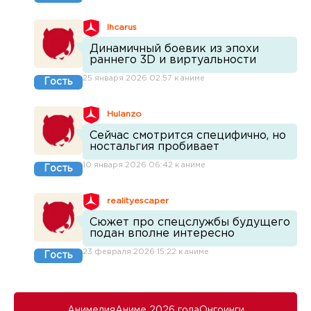
Ihcarus
Динамичный боевик из эпохи
раннего 3D и виртуальности
25 января 2026 02:57 к аниме
Гость
Hulanzo
Сейчас смотрится специфично, но
ностальгия пробивает
10 января 2026 06:42 к аниме
Гость
realityescaper
Сюжет про спецслужбы будущего
подан вполне интересно
23 февраля 2026 15:22 к аниме
Гость
Анимедия
Аниме 2026 года
Онгоинги