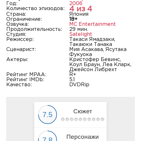
Год:
2006
4 из 4
Количество эпизодов:
Страна:
Япония
Ограничение:
18+
Озвучка:
MC Entertainment
Продолжительность:
29 мин.
Студия:
Satelight
Режиссер:
Такаси Ямадзаки,
Такаюки Танака
Сценарист:
Мия Асакава, Ясутака
Фукуока
Актеры:
Кристофер Бевинс,
Коул Браун, Леа Кларк,
Джейсон Либрехт
Рейтинг MPAA:
R+
Рейтинг IMDb:
5.1
Качество:
DVDRip
Сюжет
Персонажи