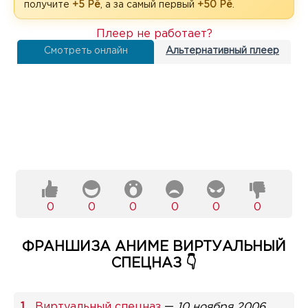
получите
+5 Рё
, а за самый первый
+50 Рё
.
Плеер не работает?
Смотреть онлайн
Альтернативный плеер
0
0
0
0
0
0
ФРАНШИЗА АНИМЕ ВИРТУАЛЬНЫЙ
СПЕЦНАЗ 👇
Виртуальный спецназ
—
10 ноября 2006