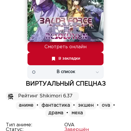
Смотреть онлайн
В закладки
В список
ВИРТУАЛЬНЫЙ СПЕЦНАЗ
Рейтинг Shikimori 6.37
аниме
•
фантастика
•
экшен
•
ova
•
драма
•
меха
Тип аниме:
OVA
Статус:
Завершён