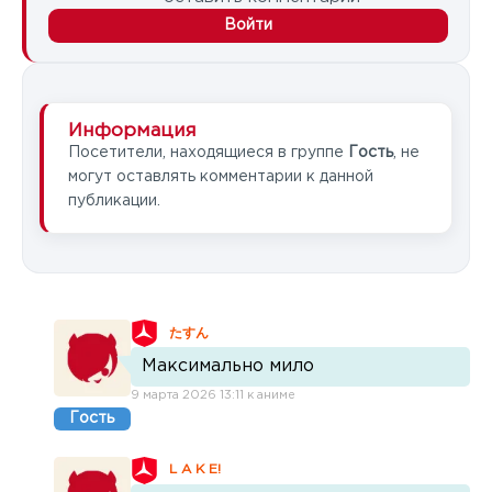
Войти
Информация
Посетители, находящиеся в группе
Гость
, не
могут оставлять комментарии к данной
публикации.
たすん
Максимально мило
9 марта 2026 13:11 к аниме
Гость
L A K E!