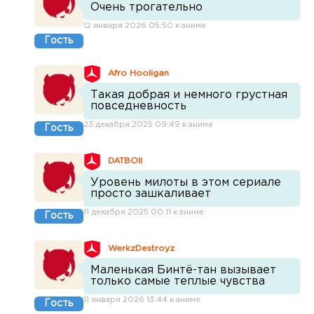
Очень трогательно
12 января 2026 05:50 к аниме
Гость
Afro Hooligan
Такая добрая и немного грустная
повседневность
23 декабря 2025 09:49 к аниме
Гость
DATBOII
Уровень милоты в этом сериале
просто зашкаливает
11 декабря 2025 00:11 к аниме
Гость
WerkzDestroyz
Маленькая Бинтё-тан вызывает
только самые теплые чувства
11 января 2026 13:44 к аниме
Гость