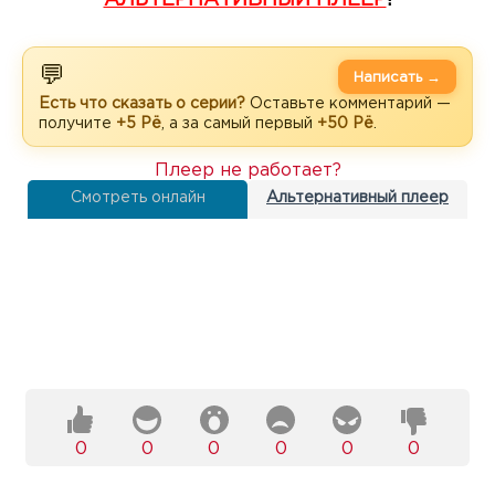
💬
Написать →
Есть что сказать о серии?
Оставьте комментарий —
получите
+5 Рё
, а за самый первый
+50 Рё
.
Плеер не работает?
Смотреть онлайн
Альтернативный плеер
0
0
0
0
0
0