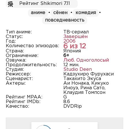
Рейтинг Shikimori 7.11
аниме
•
сёнен
•
комедия
•
повседневность
Тип аниме:
ТВ-сериал
Статус:
Завершён
Год:
2006
6 из 12
Количество эпизодов:
Страна:
Япония
Ограничение:
6+
Озвучка:
Люб. Одноголосый
Продолжительность:
12 мин.
Студия:
Studio Deen
Режиссер:
Кадзухиро Фурухаси
Сценарист:
Такахито Экуса
Актеры:
Аи Нонака, Кикуко
Иноуэ, Рина Сато,
Клаудия Томпсон
Рейтинг MPAA:
G
Рейтинг IMDb:
8.6
Качество:
DVDRip