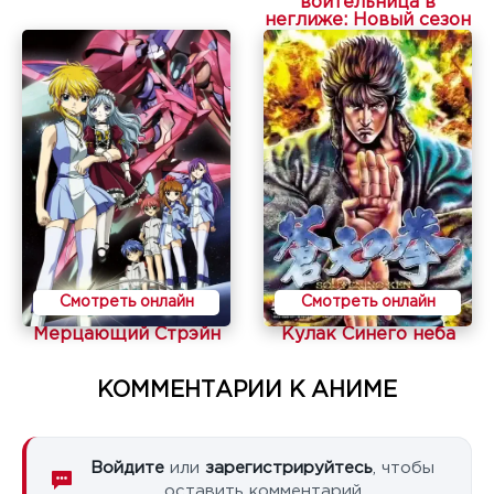
воительница в
неглиже: Новый сезон
Смотреть онлайн
Смотреть онлайн
Мерцающий Стрэйн
Кулак Синего неба
КОММЕНТАРИИ К АНИМЕ
Войдите
или
зарегистрируйтесь
, чтобы
оставить комментарий