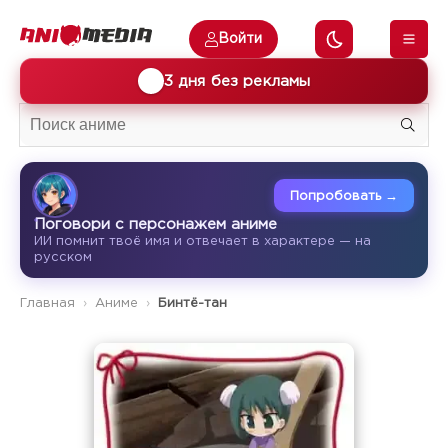
Войти
🎁
3 дня без рекламы
Попробовать →
Поговори с персонажем аниме
ИИ помнит твоё имя и отвечает в характере — на
русском
Главная
Аниме
Бинтё-тан