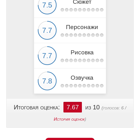
Сюжет
Персонажи
Рисовка
Озвучка
Итоговая оценка:
7.67
из 10
(голосов:
6
/
История оценок
)